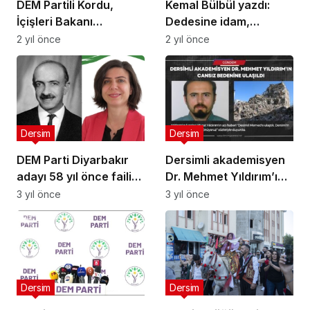
DEM Partili Kordu,
Kemal Bülbül yazdı:
İçişleri Bakanı
Dedesine idam,
Yerlikaya’ya sordu:
torununa kayyum
2 yıl önce
2 yıl önce
Dersim’de
uyuşturucuyla
mücadele ediyor
musunuz?
Dersim
Dersim
DEM Parti Diyarbakır
Dersimli akademisyen
adayı 58 yıl önce faili
Dr. Mehmet Yıldırım’ın
meçhul cinayete
cansız bedenine
3 yıl önce
3 yıl önce
kurban giden Faik
ulaşıldı
Bucak’ın torunu
Dersim
Dersim