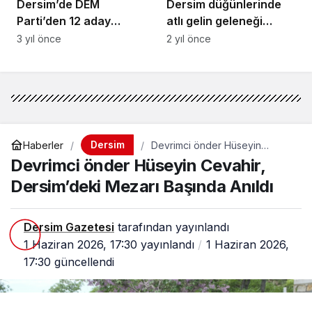
Dersim’de DEM
Dersim düğünlerinde
Parti’den 12 aday
atlı gelin geleneği
adaylığı başvurusu: 27
unutulmadı
3 yıl önce
2 yıl önce
Ocak’ta aday tanıtım
toplantısı var
Dersim
Haberler
Devrimci önder Hüseyin
Cevahir, Dersim’deki Mezarı
Devrimci önder Hüseyin Cevahir,
Başında Anıldı
Dersim’deki Mezarı Başında Anıldı
Dersim Gazetesi
tarafından yayınlandı
1 Haziran 2026, 17:30
yayınlandı
1 Haziran 2026,
17:30
güncellendi