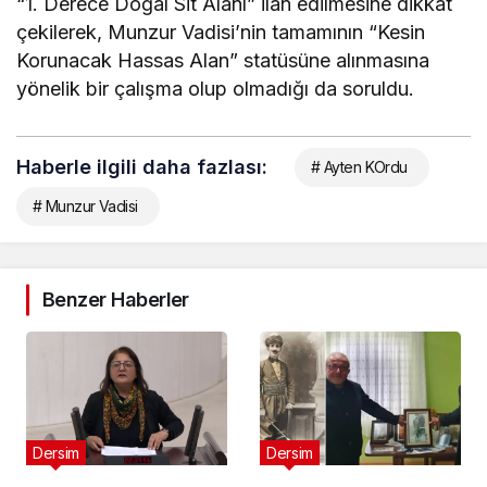
“1. Derece Doğal Sit Alanı” ilan edilmesine dikkat
çekilerek, Munzur Vadisi’nin tamamının “Kesin
Korunacak Hassas Alan” statüsüne alınmasına
yönelik bir çalışma olup olmadığı da soruldu.
Haberle ilgili daha fazlası:
# Ayten KOrdu
# Munzur Vadisi
Benzer Haberler
Dersim
Dersim