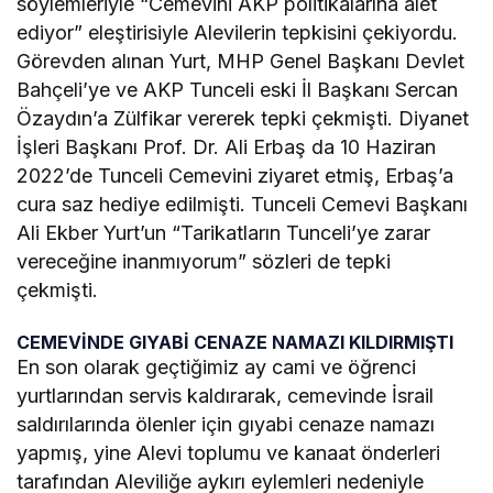
söylemleriyle “Cemevini AKP politikalarına alet
ediyor” eleştirisiyle Alevilerin tepkisini çekiyordu.
Görevden alınan Yurt, MHP Genel Başkanı Devlet
Bahçeli’ye ve AKP Tunceli eski İl Başkanı Sercan
Özaydın’a Zülfikar vererek tepki çekmişti. Diyanet
İşleri Başkanı Prof. Dr. Ali Erbaş da 10 Haziran
2022’de Tunceli Cemevini ziyaret etmiş, Erbaş’a
cura saz hediye edilmişti. Tunceli Cemevi Başkanı
Ali Ekber Yurt’un “Tarikatların Tunceli’ye zarar
vereceğine inanmıyorum” sözleri de tepki
çekmişti.
CEMEVİNDE GIYABİ CENAZE NAMAZI KILDIRMIŞTI
En son olarak geçtiğimiz ay cami ve öğrenci
yurtlarından servis kaldırarak, cemevinde İsrail
saldırılarında ölenler için gıyabi cenaze namazı
yapmış, yine Alevi toplumu ve kanaat önderleri
tarafından Aleviliğe aykırı eylemleri nedeniyle