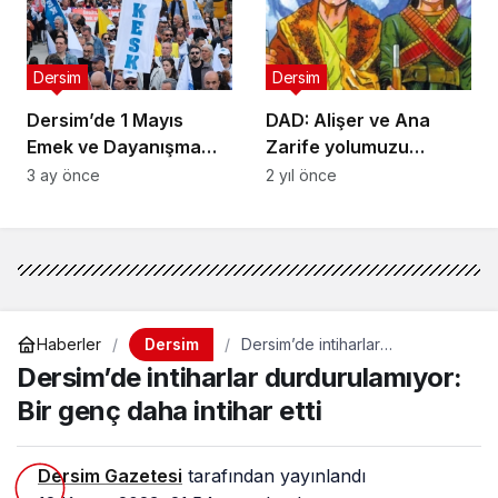
Dersim
Dersim
Dersim’de 1 Mayıs
DAD: Alişer ve Ana
Emek ve Dayanışma
Zarife yolumuzu
Günü kutlaması:
aydınlatan sönmeyen
3 ay önce
2 yıl önce
Karşılaştığımız tüm
birer çerağdır
ayrımcılık ve
eşitsizliklere karşı
mücadeleyi birlikte
büyüteceğiz
Dersim
Haberler
Dersim’de intiharlar
durdurulamıyor: Bir genç daha
Dersim’de intiharlar durdurulamıyor:
intihar etti
Bir genç daha intihar etti
Dersim Gazetesi
tarafından yayınlandı