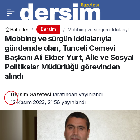
Dersim
Haberler
Mobbing ve sürgün iddialarıyla
gündemde olan, Tunceli
Mobbing ve sürgün iddialarıyla
Cemevi Başkanı Ali Ekber Yurt,
Aile ve Sosyal Politikalar
gündemde olan, Tunceli Cemevi
Müdürlüğü görevinden alındı
Başkanı Ali Ekber Yurt, Aile ve Sosyal
Politikalar Müdürlüğü görevinden
alındı
Dersim Gazetesi
tarafından yayınlandı
12 Kasım 2023, 21:56
yayınlandı