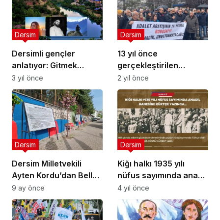
Dersim
Dersim
Dersimli gençler
13 yıl önce
anlatıyor: Gitmek
gerçekleştirilen
istiyoruz çünkü
Roboskî Katliamı,
3 yıl önce
2 yıl önce
umudumuz bitti
Dersim’de protesto
edildi
Dersim
Dersim
Dersim Milletvekili
Kiğı halkı 1935 yılı
Ayten Kordu’dan Bellek
nüfus sayımında anadil
Duvarı Sorusu: Hozat
hanesine Kürtçe
9 ay önce
4 yıl önce
Kaymakamlığı’nın
yazınca…
Gerekçesi Nedir?