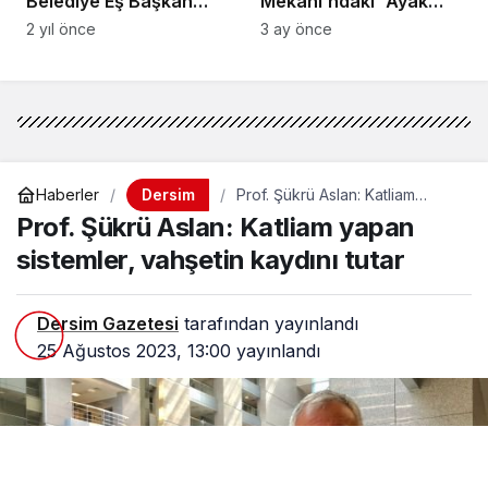
Belediye Eş Başkan
Mekânı’ndaki “Ayak
adayları Cevdet Konak
İzleri” Tahrip Edildi
2 yıl önce
3 ay önce
ve Birsen Orhan
Dersim
Haberler
Prof. Şükrü Aslan: Katliam
yapan sistemler, vahşetin
Prof. Şükrü Aslan: Katliam yapan
kaydını tutar
sistemler, vahşetin kaydını tutar
Dersim Gazetesi
tarafından yayınlandı
25 Ağustos 2023, 13:00
yayınlandı