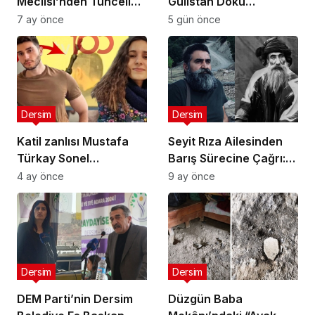
Meclisi’nden Tunceli
Gülistan Doku
Cemevi Açıklaması:
açıklaması: 108 kişilik
7 ay önce
5 gün önce
Yeni Genel Kurul 11
örtbas listesi verdik,
Ocak’ta, Mevcut
operasyonlar sürmeli
Yönetimin Meşruiyeti
Tartışmalı
Dersim
Dersim
Katil zanlısı Mustafa
Seyit Rıza Ailesinden
Türkay Sonel
Barış Sürecine Çağrı:
ifadesinde ne dedi?
Barış, Hakikat Üzerine
4 ay önce
9 ay önce
Kurulur
Dersim
Dersim
DEM Parti’nin Dersim
Düzgün Baba