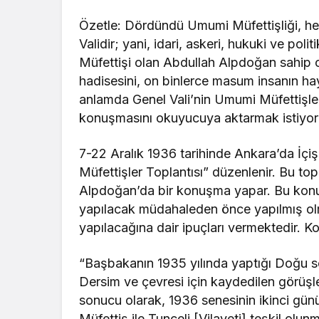
Özetle: Dördündü Umumi Müfettişliği, h
Validir; yani, idari, askeri, hukuki ve pol
Müfettişi olan Abdullah Alpdoğan sahip o
hadisesini, on binlerce masum insanın ha
anlamda Genel Vali’nin Umumi Müfettişle
konuşmasını okuyucuya aktarmak istiyor
7-22 Aralık 1936 tarihinde Ankara’da İç
Müfettişler Toplantısı” düzenlenir. Bu t
Alpdoğan’da bir konuşma yapar. Bu konu
yapılacak müdahaleden önce yapılmış ol
yapılacağına dair ipuçları vermektedir. 
“Başbakanın 1935 yılında yaptığı Doğu se
Dersim ve çevresi için kaydedilen görüşl
sonucu olarak, 1936 senesinin ikinci gü
Müfettiş ile Tunceli [Vilayeti] teşkil ol