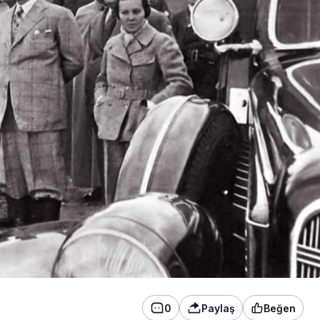
başvuru yapıldı
0
Paylaş
Beğen