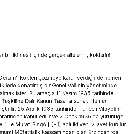
bir iki nesil içinde gerçek ailelerini, köklerini
Dersim’i kökten çözmeye karar verdiğinde hemen
ilerle donatılmış bir Genel Vali’nin yönetiminde
mak ister. Bu amaçla 11 Kasım 1935 tarihinde
eşkiline Dair Kanun Tasarısı sunar. Hemen
tirilir. 25 Aralık 1935 tarihinde, Tunceli Vilayetinin
rafından kabul edilir ve 2 Ocak 1936’da yürürlüğe
 ile Murat[Bingöl] (*1) adlı iki yeni vilayet kurulur.
Umumi Müfettişlik kapsamından olan Erzincan ‘da