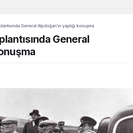
plantısında General Alpdoğan’ın yaptığı konuşma
plantısında General
 konuşma
Güncel
Musa Anter davasının
yeniden açılması için