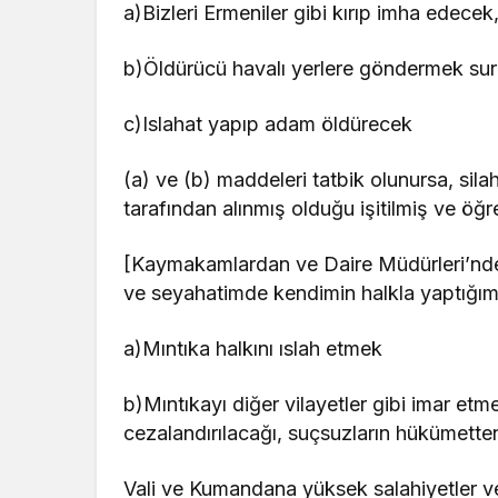
a)Bizleri Ermeniler gibi kırıp imha edecek
b)Öldürücü havalı yerlere göndermek sur
c)Islahat yapıp adam öldürecek
(a) ve (b) maddeleri tatbik olunursa, sil
tarafından alınmış olduğu işitilmiş ve öğr
[Kaymakamlardan ve Daire Müdürleri’nd
ve seyahatimde kendimin halkla yaptığı
a)Mıntıka halkını ıslah etmek
b)Mıntıkayı diğer vilayetler gibi imar et
cezalandırılacağı, suçsuzların hükümetten
Vali ve Kumandana yüksek salahiyetler ver