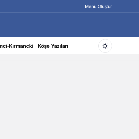
Menü Oluştur
nci-Kırmancki
Köşe Yazıları
Gündüz Modu
Gündüz modunu seçin.
Gece Modu
Gece modunu seçin.