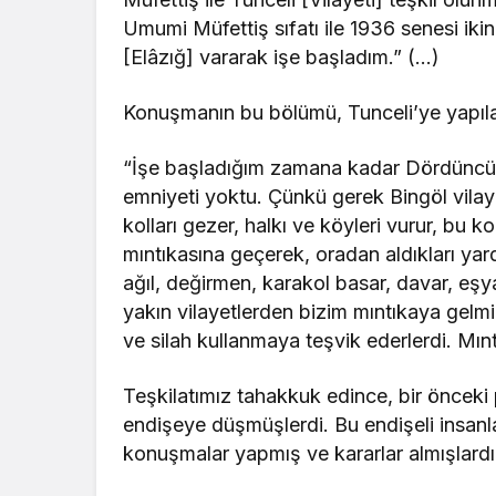
Umumi Müfettiş sıfatı ile 1936 senesi ikinci
[Elâzığ] vararak işe başladım.” (…)
Konuşmanın bu bölümü, Tunceli’ye yapılac
“İşe başladığım zamana kadar Dördüncü 
emniyeti yoktu. Çünkü gerek Bingöl vilaye
kolları gezer, halkı ve köyleri vurur, bu k
mıntıkasına geçerek, oradan aldıkları yardı
ağıl, değirmen, karakol basar, davar, eşy
yakın vilayetlerden bizim mıntıkaya gelmi
ve silah kullanmaya teşvik ederlerdi. Mı
Teşkilatımız tahakkuk edince, bir önceki 
endişeye düşmüşlerdi. Bu endişeli insanla
konuşmalar yapmış ve kararlar almışlardır