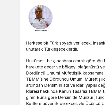
Herkese bir Türk soyadı verilecek, insanlar 
unutarak Türkleşeceklerdir.
Hükümet, bir çıbanbaşı olarak gördüğü 
harekete geçer ve bölgeyi olağanüstü yetk
Dördüncü Umumi Müfettişlik kapsamına al
TBMM’sine Dördüncü Umumi Müfettişlik T
ardından Dersim’in adı ve idari yapısı değiş
İdaresi hakkında Kanun Tasarısı TBMM ta
girer. Buna göre Dersim’de Munzur[Tunçeli]
Bu illere güvenlik gerekçesiyle Üçüncü 