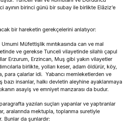
 ayının birinci günü bir subay ile birlikte Elâziz’e
ak bir hareketin gerekçelerini anlatıyor:
Umumi Müfettişlik mıntıkasında can ve mal
tinde ve gerekse Tunceli vilayetinde silahlı çapul
ollar Erzurum, Erzincan, Muş gibi yakın vilayetler
mcılarla birlikte, yolları keser, adam öldürür, köy,
a, para çalarlar idi. Yabancı memleketlerden ve
ş bazı insanlar, halkı devletin aleyhine ayaklanmaya
ntıkanın asayiş ve emniyet manzarası da budur.
paragrafta yazılan suçları yapanlar ve yaptıranlar
r, aralarında mektupla, toplanma suretiyle
. Bunlar da şunlardır: