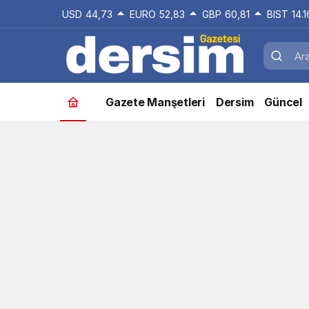
USD
44,73
EURO
52,83
GBP
60,81
BIST
14.
Gazete Manşetleri
Dersim
Güncel