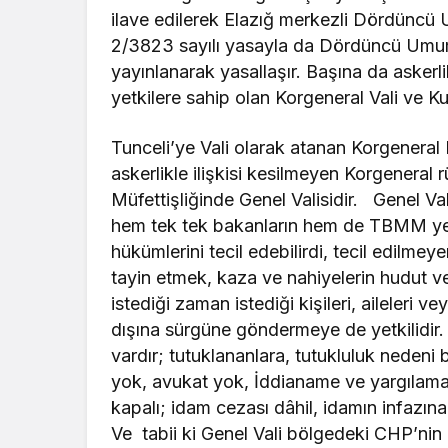
ilave edilerek Elazığ merkezli Dördüncü U
2/3823 sayılı yasayla da Dördüncü Umum
yayınlanarak yasallaşır. Başına da askerlik
yetkilere sahip olan Korgeneral Vali ve K
Tunceli’ye Vali olarak atanan Korgenera
askerlikle ilişkisi kesilmeyen Korgeneral
Müfettişliğinde Genel Valisidir. Genel Val
hem tek tek bakanların hem de TBMM yetki
hükümlerini tecil edebilirdi, tecil edilmey
tayin etmek, kaza ve nahiyelerin hudut ve 
istediği zaman istediği kişileri, aileleri v
dışına sürgüne göndermeye de yetkilidir. 
vardır; tutuklananlara, tutukluluk nedeni 
yok, avukat yok, İddianame ve yargılama 
kapalı; idam cezası dâhil, idamın infazına
Ve tabii ki Genel Vali bölgedeki CHP’nin d