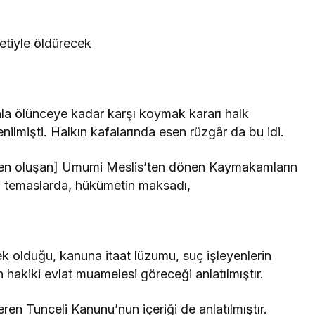
,
etiyle öldürecek
ahla ölünceye kadar karşı koymak kararı halk
enilmişti. Halkın kafalarında esen rüzgâr da bu idi.
en oluşan] Umumi Meslis’ten dönen Kaymakamların
m temaslarda, hükümetin maksadı,
mek olduğu, kanuna itaat lüzumu, suç işleyenlerin
 hakiki evlat muamelesi göreceği anlatılmıştır.
en Tunceli Kanunu’nun içeriği de anlatılmıştır.