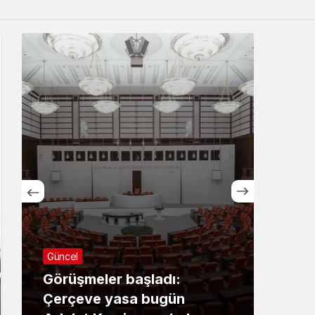
Sistem Modu
Sistem modunu seçin.
Güncel
Günc
Görüşmeler başladı:
Züb
Çerçeve yasa bugün
yas