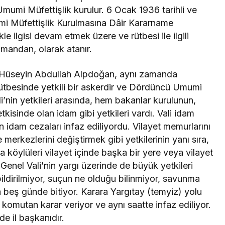
mumi Müfettişlik kurulur. 6 Ocak 1936 tarihli ve
i Müfettişlik Kurulmasına Dâir Kararname
le ilgisi devam etmek üzere ve rütbesi ile ilgili
umandan, olarak atanır.
l Hüseyin Abdullah Alpdoğan, aynı zamanda
 rütbesinde yetkili bir askerdir ve Dördüncü Umumi
i’nin yetkileri arasında, hem bakanlar kurulunun,
sinde olan idam gibi yetkileri vardı. Vali idam
en idam cezaları infaz ediliyordu. Vilayet memurlarını
merkezlerini değiştirmek gibi yetkilerinin yanı sıra,
eya köylüleri vilayet içinde başka bir yere veya vilayet
Genel Vali’nin yargı üzerinde de büyük yetkileri
bildirilmiyor, suçun ne olduğu bilinmiyor, savunma
beş günde bitiyor. Karara Yargıtay (temyiz) yolu
 komutan karar veriyor ve aynı saatte infaz ediliyor.
e il başkanıdır.