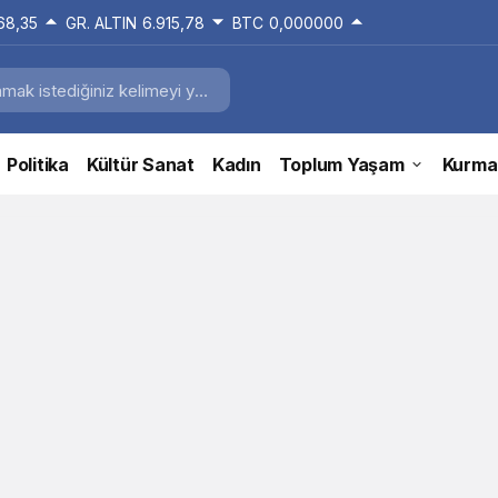
168,35
GR. ALTIN
6.915,78
BTC
0,000000
Politika
Kültür Sanat
Kadın
Toplum Yaşam
Kurma