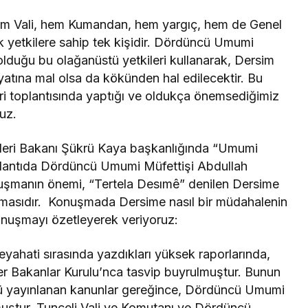
em Vali, hem Kumandan, hem yargıç, hem de Genel
itik yetkilere sahip tek kişidir. Dördüncü Umumi
lduğu bu olağanüstü yetkileri kullanarak, Dersim
yatına mal olsa da kökünden hal edilecektir. Bu
ri toplantısında yaptığı ve oldukça önemsediğimiz
uz.
işleri Bakanı Şükrü Kaya başkanlığında “Umumi
oplantıda Dördüncü Umumi Müfettişi Abdullah
şmanın önemi, “Tertela Desımê” denilen Dersime
masıdır. Konuşmada Dersime nasıl bir müdahalenin
Konuşmayı özetleyerek veriyoruz:
yahati sırasında yazdıkları yüksek raporlarında,
er Bakanlar Kurulu’nca tasvip buyrulmuştur. Bunun
nü yayınlanan kanunlar gereğince, Dördüncü Umumi
unmuştur. Tunceli Vali ve Komutanı ve Dördüncü