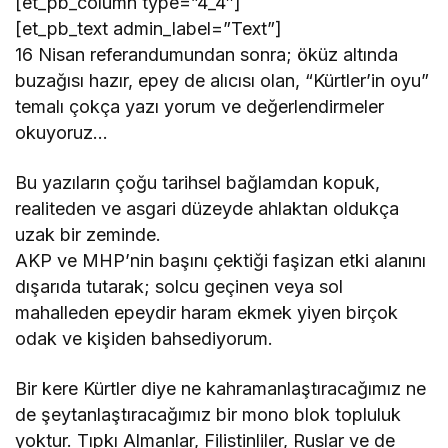
[et_pb_column type=”4_4″]
[et_pb_text admin_label=”Text”]
16 Nisan referandumundan sonra; öküz altında
buzağısı hazır, epey de alıcısı olan, “Kürtler’in oyu”
temalı çokça yazı yorum ve değerlendirmeler
okuyoruz…
Bu yazıların çoğu tarihsel bağlamdan kopuk,
realiteden ve asgari düzeyde ahlaktan oldukça
uzak bir zeminde.
AKP ve MHP’nin başını çektiği faşizan etki alanını
dışarıda tutarak; solcu geçinen veya sol
mahalleden epeydir haram ekmek yiyen birçok
odak ve kişiden bahsediyorum.
Bir kere Kürtler diye ne kahramanlaştıracağımız ne
de şeytanlaştıracağımız bir mono blok topluluk
yoktur. Tıpkı Almanlar, Filistinliler, Ruslar ve de