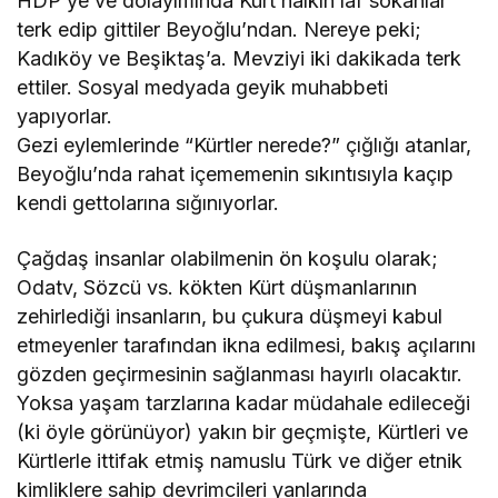
HDP’ye ve dolayımında Kürt halkın laf sokanlar
terk edip gittiler Beyoğlu’ndan. Nereye peki;
Kadıköy ve Beşiktaş’a. Mevziyi iki dakikada terk
ettiler. Sosyal medyada geyik muhabbeti
yapıyorlar.
Gezi eylemlerinde “Kürtler nerede?” çığlığı atanlar,
Beyoğlu’nda rahat içememenin sıkıntısıyla kaçıp
kendi gettolarına sığınıyorlar.
Çağdaş insanlar olabilmenin ön koşulu olarak;
Odatv, Sözcü vs. kökten Kürt düşmanlarının
zehirlediği insanların, bu çukura düşmeyi kabul
etmeyenler tarafından ikna edilmesi, bakış açılarını
gözden geçirmesinin sağlanması hayırlı olacaktır.
Yoksa yaşam tarzlarına kadar müdahale edileceği
(ki öyle görünüyor) yakın bir geçmişte, Kürtleri ve
Kürtlerle ittifak etmiş namuslu Türk ve diğer etnik
kimliklere sahip devrimcileri yanlarında