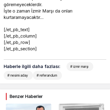
göremeyeceklerdir.
İşte o zaman İzmir Marşı da onları
kurtaramayacaktır…
[/et_pb_text]
[/et_pb_column]
[/et_pb_row]
[/et_pb_section]
Haberle ilgili daha fazlası:
# izmir marşı
# nesimi aday
# referandum
Benzer Haberler