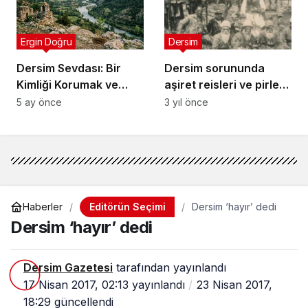
Ergin Doğru
Dersim
Dersim Sevdası: Bir
Dersim sorununda
Kimliği Korumak ve
aşiret reisleri ve pirleri
Geleceğe Taşımak
suçlu göstermek
5 ay önce
3 yıl önce
Editörün Seçimi
Haberler
Dersim ‘hayır’ dedi
Dersim ‘hayır’ dedi
Dersim Gazetesi
tarafından yayınlandı
17 Nisan 2017, 02:13
yayınlandı
23 Nisan 2017,
18:29
güncellendi