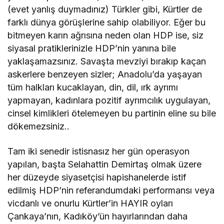
(evet yanlış duymadınız) Türkler gibi, Kürtler de
farklı dünya görüşlerine sahip olabiliyor. Eğer bu
bitmeyen karın ağrısına neden olan HDP ise, siz
siyasal pratiklerinizle HDP’nin yanına bile
yaklaşamazsınız. Savaşta mevziyi bırakıp kaçan
askerlere benzeyen sizler; Anadolu’da yaşayan
tüm halkları kucaklayan, din, dil, ırk ayrımı
yapmayan, kadınlara pozitif ayrımcılık uygulayan,
cinsel kimlikleri ötelemeyen bu partinin eline su bile
dökemezsiniz..
Tam iki senedir istisnasız her gün operasyon
yapılan, başta Selahattin Demirtaş olmak üzere
her düzeyde siyasetçisi hapishanelerde istif
edilmiş HDP’nin referandumdaki performansı veya
vicdanlı ve onurlu Kürtler’in HAYIR oyları
Çankaya’nın, Kadıköy’ün hayırlarından daha