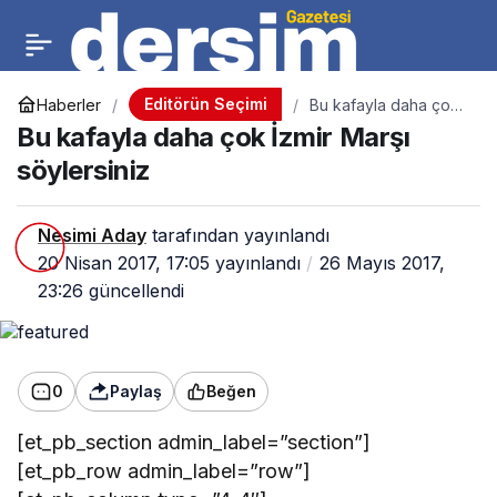
Editörün Seçimi
Haberler
Bu kafayla daha çok
İzmir Marşı söylersiniz
Bu kafayla daha çok İzmir Marşı
söylersiniz
Nesimi Aday
tarafından yayınlandı
20 Nisan 2017, 17:05
yayınlandı
26 Mayıs 2017,
23:26
güncellendi
0
Paylaş
Beğen
[et_pb_section admin_label=”section”]
[et_pb_row admin_label=”row”]