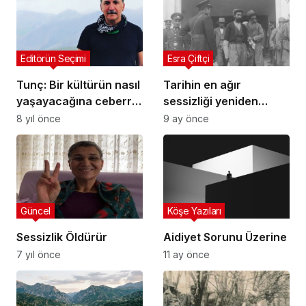
Editörün Seçimi
Esra Çiftçi
Tunç: Bir kültürün nasıl
Tarihin en ağır
yaşayacağına ceberrut
sessizliği yeniden
iktidar karar veremez
çatlıyor
8 yıl önce
9 ay önce
Güncel
Köşe Yazıları
Sessizlik Öldürür
Aidiyet Sorunu Üzerine
7 yıl önce
11 ay önce