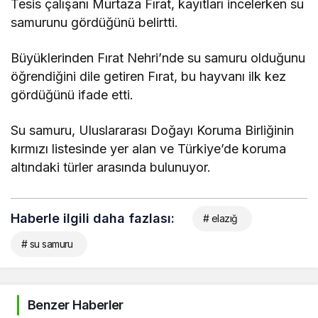
Tesis çal
ışanı Murtaza Fırat, kayıtları incelerken su
samurunu g
ördü
ğ
ünü belirtti.
Büyüklerinden F
ırat Nehri’nde su samuru olduğunu
ö
ğrendiğini dile getiren Fırat, bu hayvanı ilk kez
g
ördü
ğ
ünü ifade etti.
Su samuru, Uluslararas
ı Doğayı Koruma Birliğinin
kırmızı listesinde yer alan ve T
ürkiye’de koruma
alt
ındaki t
ürler aras
ında bulunuyor.
Haberle ilgili daha fazlası:
# elazığ
# su samuru
Benzer Haberler