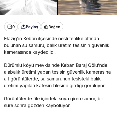
0
Paylaş
Beğen
Elaz
ığ’ın Keban il
çesinde nesli tehlike alt
ında
bulunan su samuru, balık
üretim tesisinin güvenlik
kameras
ınca kaydedildi.
D
ürümlü köyü mevkisinde Keban Baraj Gölü’nde
alabal
ık
üretimi yapan tesisin güvenlik kameras
ına
ait g
örüntülerde, su samurunun tesisteki bal
ık
üretimi yap
ılan kafesin filesine girdiği g
örülüyor.
Görüntülerde file içindeki suya giren samur, bir
süre sonra gözden kayboluyor.