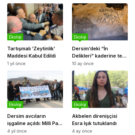
Ekoloji
Ekoloji
Tartışmalı ‘Zeytinlik’
Dersim’deki “İn
Maddesi Kabul Edildi
Delikleri” kaderine terk
edildi
1 yıl önce
10 ay önce
Ekoloji
Ekoloji
Dersim avcıların
Akbelen direnişçisi
işgaline açıldı: Milli Park
Esra Işık tutuklandı
hariç her yer avlak ilan
4 yıl önce
4 ay önce