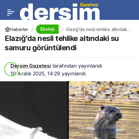
Ekoloji
Haberler
Elazığ’da nesli tehlike altındaki
su samuru görüntülendi
Elazığ’da nesli tehlike altındaki su
samuru görüntülendi
Dersim Gazetesi
tarafından yayınlandı
10 Aralık 2025, 14:29
yayınlandı