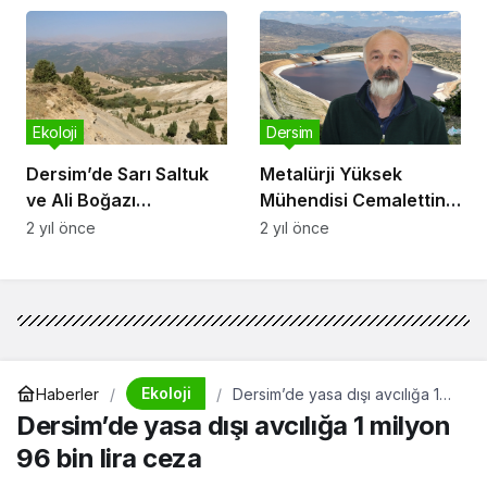
edildi
Ekoloji
Dersim
Dersim’de Sarı Saltuk
Metalürji Yüksek
ve Ali Boğazı
Mühendisi Cemalettin
bölgesinde maden
Küçük: Artık çok geç,
2 yıl önce
2 yıl önce
projesi için ağaç kesimi
İliç’in boşaltılması lazım
yapıldı
Ekoloji
Haberler
Dersim’de yasa dışı avcılığa 1
milyon 96 bin lira ceza
Dersim’de yasa dışı avcılığa 1 milyon
96 bin lira ceza