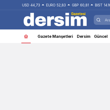
USD
44,73
EURO
52,83
GBP
60,81
BIST
14.
Gazete Manşetleri
Dersim
Güncel