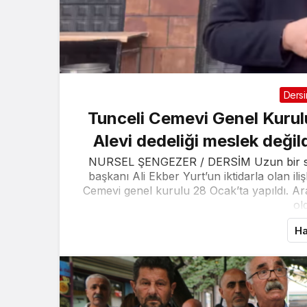
Ders
Tunceli Cemevi Genel Kurulu
Alevi dedeliği meslek değil
NURSEL ŞENGEZER / DERSİM Uzun bir süre
başkanı Ali Ekber Yurt’un iktidarla olan ili
Cemevi genel kurulu 28 Ocak’ta yapıldı. Ar
ol
Ha