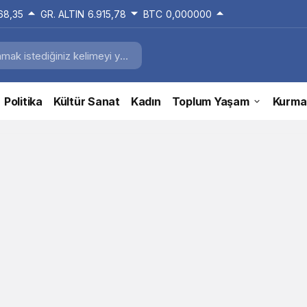
168,35
GR. ALTIN
6.915,78
BTC
0,000000
Politika
Kültür Sanat
Kadın
Toplum Yaşam
Kurma