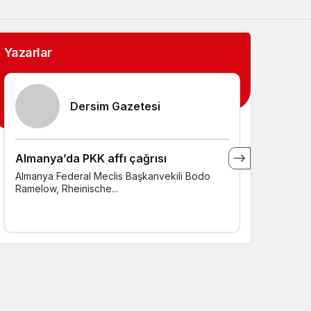
Sistem Modu
Sistem modunu seçin.
Yazarlar
Dersim Gazetesi
Almanya’da PKK affı çağrısı
Kürecik A
Almanya Federal Meclis Başkanvekili Bodo
Günümüzde
Ramelow, Rheinische...
ilçesi olan 