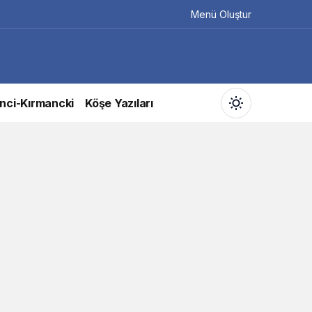
Menü Oluştur
nci-Kırmancki
Köşe Yazıları
Gündüz Modu
Gündüz modunu seçin.
Gece Modu
Gece modunu seçin.