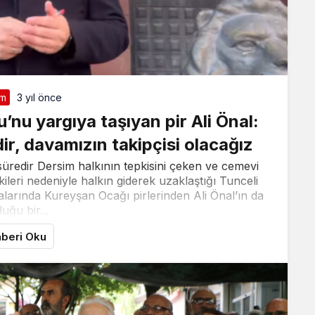
im
3 yıl önce
’nu yargıya taşıyan pir Ali Önal:
dir, davamızın takipçisi olacağız
dir Dersim halkının tepkisini çeken ve cemevi
şkileri nedeniyle halkın giderek uzaklaştığı Tunceli
alarında Kureyşan Ocağı pirlerinden Ali Önal’ın da
duğu bir...
beri Oku