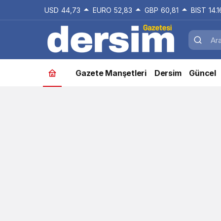
USD
44,73
EURO
52,83
GBP
60,81
BIST
14.
Gazete Manşetleri
Dersim
Güncel