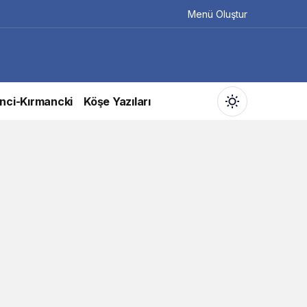
Menü Oluştur
nci-Kırmancki
Köşe Yazıları
Gündüz Modu
Gündüz modunu seçin.
Gece Modu
Gece modunu seçin.