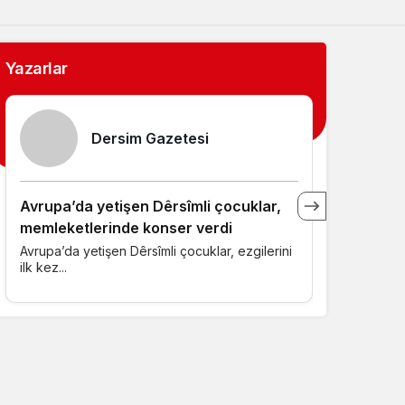
Sistem Modu
Sistem modunu seçin.
Yazarlar
Dersim Gazetesi
Avrupa’da yetişen Dêrsîmli çocuklar,
Kürecik A
memleketlerinde konser verdi
Günümüzde
ilçesi olan 
Avrupa’da yetişen Dêrsîmli çocuklar, ezgilerini
ilk kez...