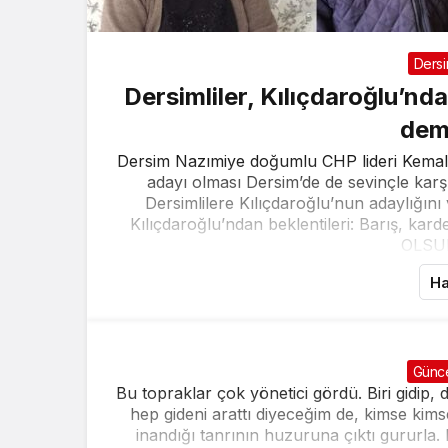
Ders
Dersimliler, Kılıçdaroğlu’nda
dem
Dersim Nazımiye doğumlu CHP lideri Kemal K
adayı olması Dersim’de de sevinçle karş
Dersimlilere Kılıçdaroğlu’nun adaylığını 
Kılıçdaroğlu’ndan beklentileri: Barış, 
OLSUN
Ha
Günc
Bu topraklar çok yönetici gördü. Biri gidip, di
hep gideni arattı diyeceğim de, kimse kimse
inandığı tanrının huzuruna çıktı gururla.