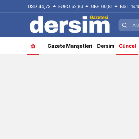
USD
44,73
EURO
52,83
GBP
60,81
BIST
14.
Gazete Manşetleri
Dersim
Güncel