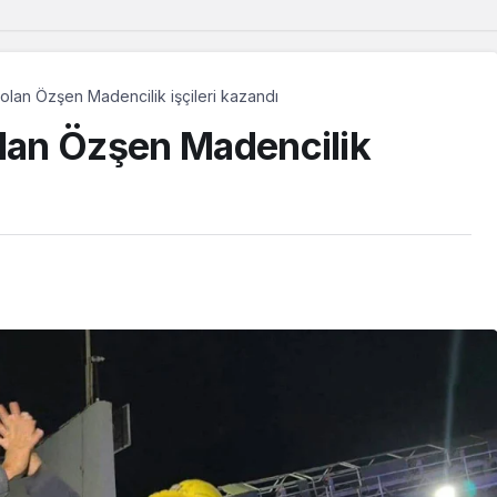
olan Özşen Madencilik işçileri kazandı
olan Özşen Madencilik
Güncel
Musa Anter davasının
yeniden açılması için