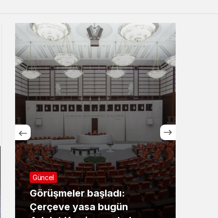
Sistem Modu
Sistem modunu seçin.
Güncel
Günc
Görüşmeler başladı:
Züb
Çerçeve yasa bugün
yas