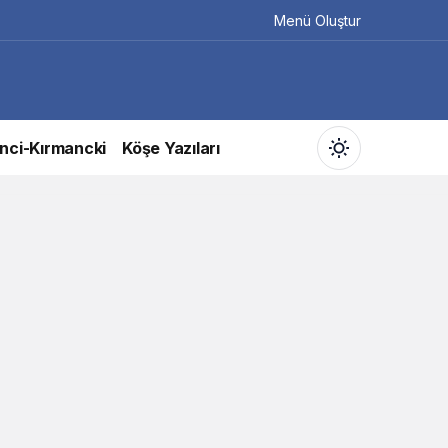
Menü Oluştur
nci-Kırmancki
Köşe Yazıları
Gündüz Modu
Gündüz modunu seçin.
Gece Modu
Gece modunu seçin.