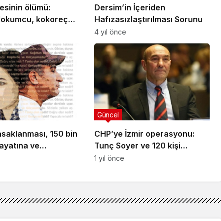
esinin ölümü:
Dersim’in İçeriden
 lokumcu, kokoreççi
Hafızasızlaştırılması Sorunu
ahibi tahliye edildi
4 yıl önce
Güncel
asaklanması, 150 bin
CHP’ye İzmir operasyonu:
ayatına ve
Tunç Soyer ve 120 kişi
e saldırıdır”
gözaltına alındı
1 yıl önce