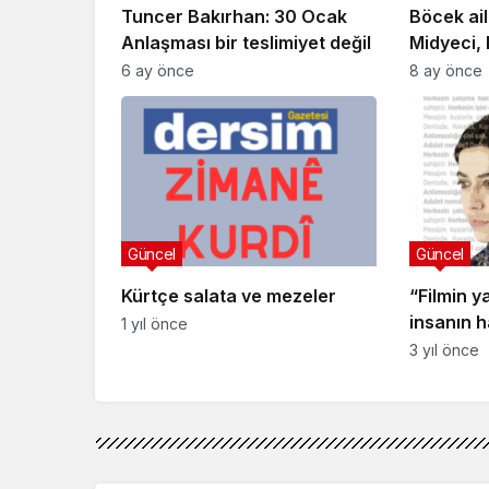
Tuncer Bakırhan: 30 Ocak
Böcek ail
Anlaşması bir teslimiyet değil
Midyeci,
ve kafe s
6 ay önce
8 ay önce
Güncel
Güncel
Kürtçe salata ve mezeler
“Filmin y
insanın h
1 yıl önce
hikayesin
3 yıl önce