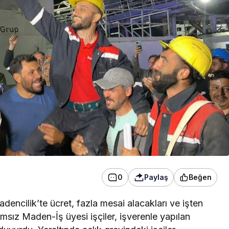
başvuru yapıldı
0
Paylaş
Beğen
encilik’te ücret, fazla mesai alacakları ve işten
msız Maden-İş üyesi işçiler, işverenle yapılan