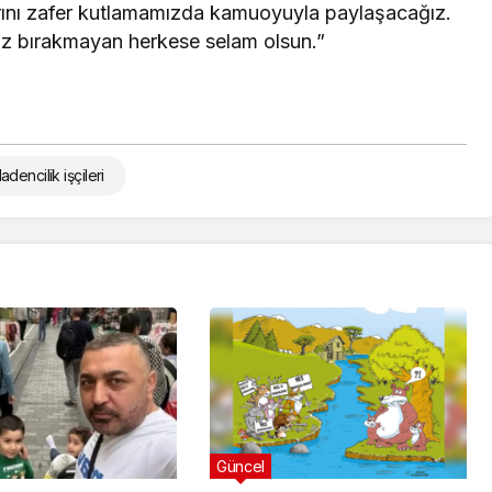
ylarını zafer kutlamamızda kamuoyuyla paylaşacağız.
nız bırakmayan herkese selam olsun.”
encilik işçileri
Güncel