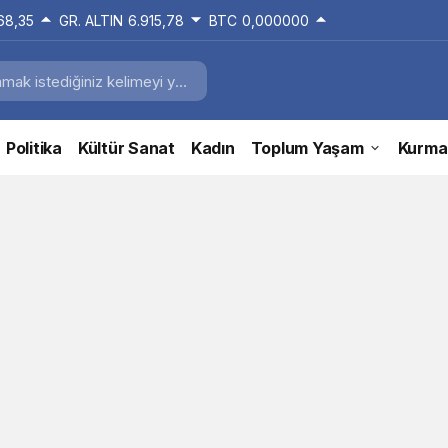
168,35
GR. ALTIN
6.915,78
BTC
0,000000
Politika
Kültür Sanat
Kadın
Toplum Yaşam
Kurma