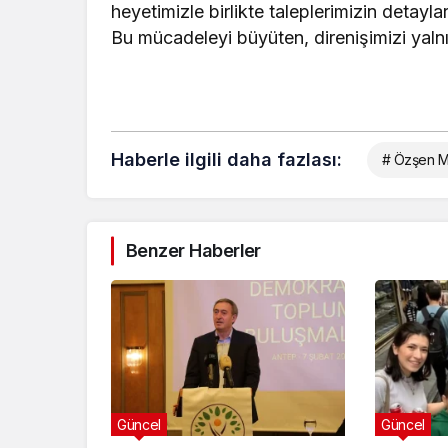
heyetimizle birlikte taleplerimizin deta
Bu mücadeleyi büyüten, direnişimizi yal
Haberle ilgili daha fazlası:
# Özşen Mad
Benzer Haberler
Güncel
Güncel