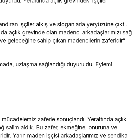
yurdu. Yeraltında açlık grevindeki işçiler
.
dıran işçiler alkış ve sloganlarla yeryüzüne çıktı.
nda açlık grevinde olan madenci arkadaşlarımızı sağ
ve geleceğine sahip çıkan madencilerin zaferidir”
mada, uzlaşma sağlandığı duyuruldu. Eylemi
.
mücadelemiz zaferle sonuçlandı. Yeraltında açlık
ğ salim aldık. Bu zafer, ekmeğine, onuruna ve
idir. Yarın maden işçisi arkadaşlarımız ve sendika