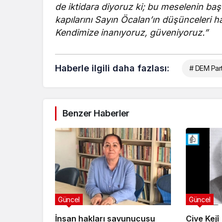
de iktidara diyoruz ki; bu meselenin baş
kapılarını Sayın Öcalan’ın düşünceleri ha
Kendimize inanıyoruz, güveniyoruz.”
Haberle ilgili daha fazlası:
# DEM Part
Benzer Haberler
Güncel
Güncel
İnsan hakları savunucusu
Cive Kejî