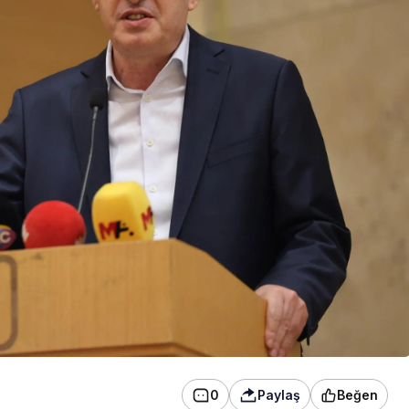
konser verdi
0
Paylaş
Beğen