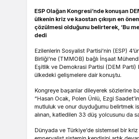
ESP Olağan Kongresi’nde konuşan DEM
ülkenin kriz ve kaostan çıkışın en öne
çözülmesi olduğunu belirterek, ‘Bu m
dedi
Ezilenlerin Sosyalist Partisi’nin (ESP) 
Birliği’ne (TMMOB) bağlı İnşaat Mühendis
Eşitlik ve Demokrasi Partisi (DEM Parti
ülkedeki gelişmelere dair konuştu.
Kongreye başarılar dileyerek sözlerine 
“Hasan Ocak, Polen Ünlü, Ezgi Saadet’in 
mutluluk ve onur duyduğumu belirtmek ist
alınan, katledilen 33 düş yolcusunu da s
Dünyada ve Türkiye’de sistemsel bir kriz 
emperyalist sistemin kendisini artık devam