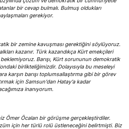
yüzyılında çözüm ve demokratik bir cumhuriyetle
tanlar bir cevap bulmalı. Bulmuş oldukları
paylaşmaları gerekiyor.
kratik bir zemine kavuşması gerektiğini söylüyoruz.
lkları kazanır. Türk kazandıkça Kürt emekçileri
 beklemiyoruz. Barışı, Kürt sorununun demokratik
ndaki birlikteliğimizdir. Dolayısıyla bu meseleyi
lara karşın barışı toplumsallaştırma gibi bir görev
tırmak için Samsun’dan Hatay’a kadar
alacağımıza inanıyorum.
miz Ömer Öcalan bir görüşme gerçekleştirdiler.
 için her türlü rolü üstleneceğini belirtmişti. Biz