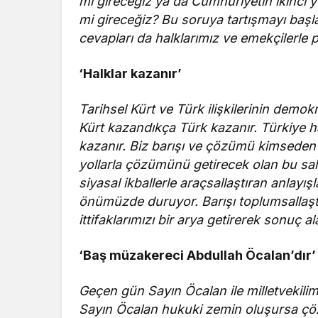
mı gireceğiz ya da Cumhuriyetin ikinci 
mi gireceğiz? Bu soruya tartışmayı başla
cevapları da halklarımız ve emekçilerle 
‘Halklar kazanır’
Tarihsel Kürt ve Türk ilişkilerinin demo
Kürt kazandıkça Türk kazanır. Türkiye ha
kazanır. Biz barışı ve çözümü kimseden
yollarla çözümünü getirecek olan bu salo
siyasal ikballerle araçsallaştıran anlayış
önümüzde duruyor. Barışı toplumsallaş
ittifaklarımızı bir arya getirerek sonuç 
‘Baş müzakereci Abdullah Öcalan’dır’
Geçen gün Sayın Öcalan ile milletvekili
Sayın Öcalan hukuki zemin oluşursa çözüm