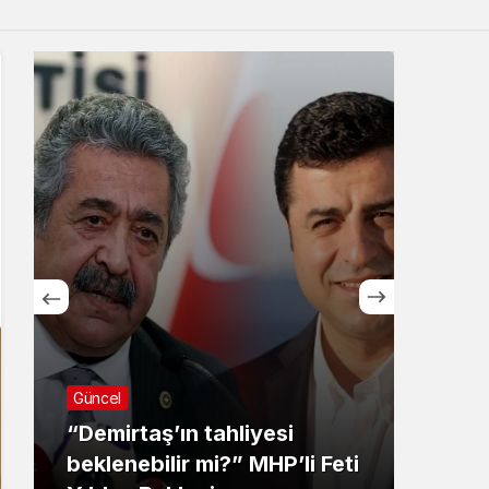
Sistem Modu
Sistem modunu seçin.
Güncel
Ekoloj
“Demirtaş’ın tahliyesi
beklenebilir mi?” MHP’li Feti
Ders