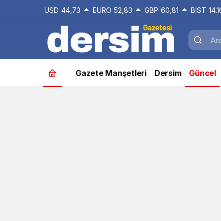
USD
44,73
EURO
52,83
GBP
60,81
BIST
14.
Gazete Manşetleri
Dersim
Güncel