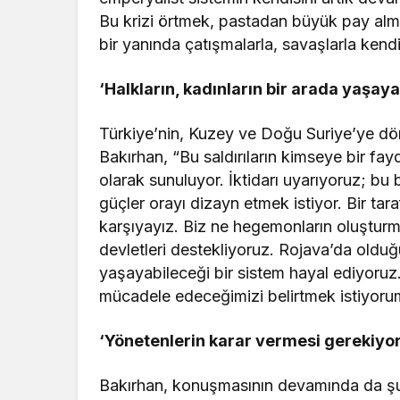
Bu krizi örtmek, pastadan büyük pay alm
bir yanında çatışmalarla, savaşlarla kendil
‘
Halkların, kadınların bir arada yaşay
Türkiye’nin, Kuzey ve Doğu Suriye’ye dön
Bakırhan, “Bu saldırıların kimseye bir fa
olarak sunuluyor. İktidarı uyarıyoruz; bu
güçler orayı dizayn etmek istiyor. Bir taraf
karşıyayız. Biz ne hegemonların oluşturma
devletleri destekliyoruz. Rojava’da olduğu
yaşayabileceği bir sistem hayal ediyoru
mücadele edeceğimizi belirtmek istiyorum”
‘Yönetenlerin karar vermesi gerekiyor
Bakırhan, konuşmasının devamında da şu i