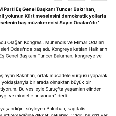
 Parti Eş Genel Başkanı Tuncer Bakırhan,
mli yolunun Kürt meselesini demokratik yollarla
eselenin baş müzakerecisi Sayın Öcalan’dır’
4’üncü Olağan Kongresi, Mühendis ve Mimar Odaları
leri Odası’nda başladı. Kongreye katılan Halkların
) Eş Genel Başkanı Tuncer Bakırhan, kongreye ve
başlayan Bakrıhan, ortak mücadele vurgusu yaparak,
yoldaşlarıyla bir arada olmaktan büyük bir
iyorum. Bu vesileyle Suruç’ta yaşamları elinden
aygı ve minnetle anıyorum” dedi.
yaşandığını söyleyen Bakırhan, kapitalist
 ettiremediğine dikkati çekerek, “Ciddi bir kriz var.