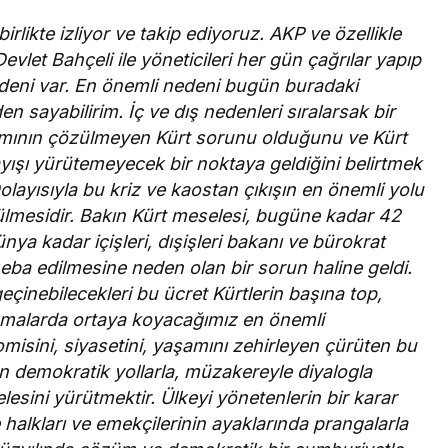
irlikte izliyor ve takip ediyoruz. AKP ve özellikle
evlet Bahçeli ile yöneticileri her gün çağrılar yapıp
edeni var. En önemli nedeni bugün buradaki
n sayabilirim. İç ve dış nedenleri sıralarsak bir
lamının çözülmeyen Kürt sorunu olduğunu ve Kürt
ışı yürütemeyecek bir noktaya geldiğini belirtmek
olayısıyla bu kriz ve kaostan çıkışın en önemli yolu
ülmesidir. Bakın Kürt meselesi, bugüne kadar 42
 kadar içişleri, dışişleri bakanı ve bürokrat
heba edilmesine neden olan bir sorun haline geldi.
geçinebilecekleri bu ücret Kürtlerin başına top,
ışmalarda ortaya koyacağımız en önemli
omisini, siyasetini, yaşamını zehirleyen çürüten bu
un demokratik yollarla, müzakereyle diyalogla
ini yürütmektir. Ülkeyi yönetenlerin bir karar
 halkları ve emekçilerinin ayaklarında prangalarla