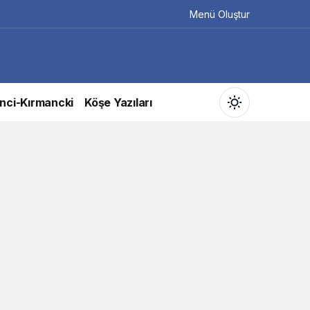
Menü Oluştur
nci-Kırmancki
Köşe Yazıları
Gündüz Modu
Gündüz modunu seçin.
Gece Modu
Gece modunu seçin.