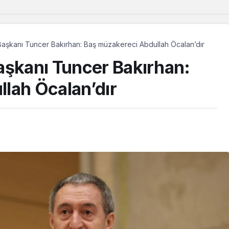
Başkanı Tuncer Bakırhan: Baş müzakereci Abdullah Öcalan’dır
aşkanı Tuncer Bakırhan:
lah Öcalan’dır
Güncel
Avrupa’da yetişen Dêrsîmli
çocuklar, memleketlerinde