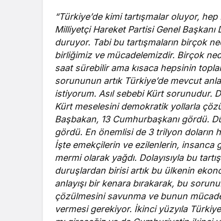
“Türkiye’de kimi tartışmalar oluyor, hep b
Milliyetçi Hareket Partisi Genel Başkanı D
duruyor. Tabi bu tartışmaların birçok n
birliğimiz ve mücadelemizdir. Birçok nede
saat sürebilir ama kısaca hepsinin top
sorununun artık Türkiye’de mevcut anlay
istiyorum. Asıl sebebi Kürt sorunudur. D
Kürt meselesini demokratik yollarla çöz
Başbakan, 13 Cumhurbaşkanı gördü. Dünya
gördü. En önemlisi de 3 trilyon doların 
İşte emekçilerin ve ezilenlerin, insanca 
mermi olarak yağdı. Dolayısıyla bu tart
duruşlardan birisi artık bu ülkenin ekon
anlayışı bir kenara bırakarak, bu sorun
çözülmesini savunma ve bunun mücadeles
vermesi gerekiyor. İkinci yüzyıla Türkiye