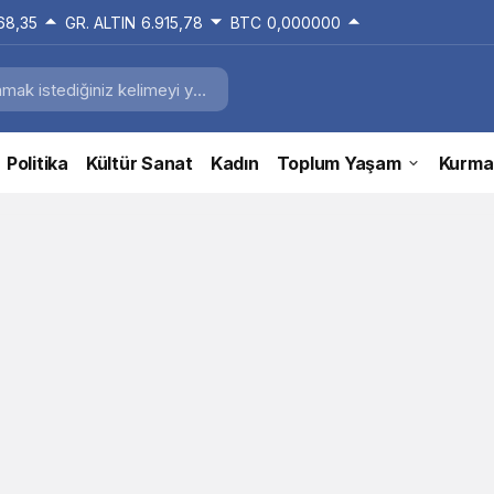
168,35
GR. ALTIN
6.915,78
BTC
0,000000
Politika
Kültür Sanat
Kadın
Toplum Yaşam
Kurma