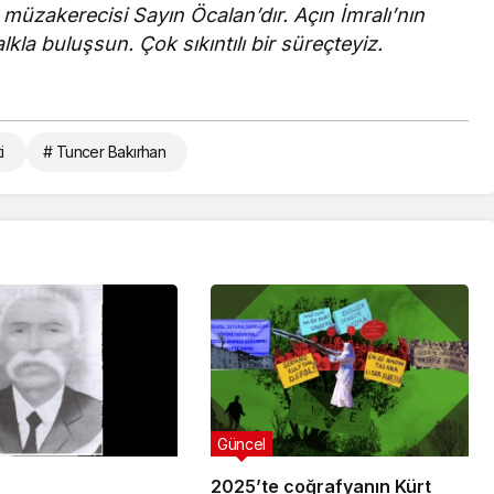
 müzakerecisi Sayın Öcalan’dır. Açın İmralı’nın
lkla buluşsun. Çok sıkıntılı bir süreçteyiz.
i
# Tuncer Bakırhan
Güncel
2025’te coğrafyanın Kürt