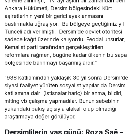
kaleme alınmıştı; ‘’İki ayı aşkın bir zamandan beri
Ankara Hükümeti, Dersim bölgesindeki Kürt
aşiretlerinin yeni bir gerici ayaklanmasını
bastırmakla uğraşıyor. Bu bölgeye geçtiğimiz yıl
Tunceli adı verilmişti. Dersim’de devlet otoritesi
sadece kağıt üzerinde kalıyordu. Feodal unsurlar,
Kemalist parti tarafından gerçekleştirilen
reformlara rağmen, bugüne kadar ülkenin bu sapa
bölgesinde barınmayı başarmışlardır.’’
1938 katliamından yaklaşık 30 yıl sonra Dersim’de
siyasi faaliyet yürüten sosyalist yapılar da Dersim
katliamına dair (istisnalar hariç) bir anma, bildiri,
miting vb çalışma yapmadılar. Bunun sebebinin
yukarıdaki bakış açısıyla alakalı olup olmadığı
araştırmaya değer görülüyor.
Dersimlilerin yas günü: Roza Şaê –