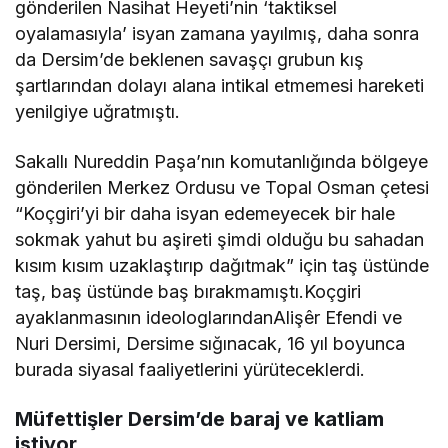
gönderilen Nasihat Heyeti’nin ‘taktiksel
oyalamasıyla’ isyan zamana yayılmış, daha sonra
da Dersim’de beklenen savaşçı grubun kış
şartlarından dolayı alana intikal etmemesi hareketi
yenilgiye uğratmıştı.
Sakallı Nureddin Paşa’nın komutanlığında bölgeye
gönderilen Merkez Ordusu ve Topal Osman çetesi
“Koçgiri’yi bir daha isyan edemeyecek bir hale
sokmak yahut bu aşireti şimdi olduğu bu sahadan
kısım kısım uzaklaştırıp dağıtmak” için taş üstünde
taş, baş üstünde baş bırakmamıştı.Koçgiri
ayaklanmasının ideologlarındanAlişêr Efendi ve
Nuri Dersimi, Dersime sığınacak, 16 yıl boyunca
burada siyasal faaliyetlerini yürüteceklerdi.
Müfettişler Dersim’de baraj ve katliam
istiyor…