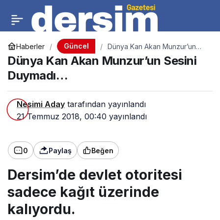
Güncel
Haberler
Dünya Kan Akan Munzur’un
Sesini Duymadı…
Dünya Kan Akan Munzur’un Sesini
Duymadı…
Nesimi Aday
tarafından yayınlandı
21 Temmuz 2018, 00:40
yayınlandı
0
Paylaş
Beğen
Dersim’de devlet otoritesi
sadece kağıt üzerinde
kalıyordu.