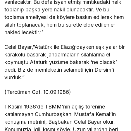
varılacaktır. Bu defa isyan etmiş mıntıkadaki halk
toplanıp başka yere nakil olunacaktır. Ve bu
toplama ameliyesi de köylere baskın edilerek hem
silah toplanacak, hem bu suretle elde edilenler
nakledilecektir.’’
Celal Bayar,”Atatürk ile Elâzığ’dayken eşkiyalar bir
karakolu basarak jandarmaların silahlarına el
koymuştu.Atatürk yüzüme bakarak ‘ne olacak’
dedi. Biz de memleketin selameti için Dersim’i
vurduk.”
(Tercüman Gzt. 10.09.1986)
1 Kasım 1938’de TBMM’nin açılış törenine
katılamayan Cumhurbaşkanı Mustafa Kemal’in
konuşma metnini, Başbakan Celal Bayar okur.
Konumuzla ilgili kısmı şöyle: Uzun yıllardan beri