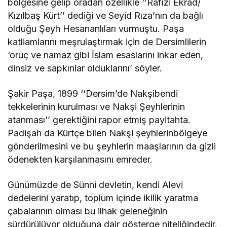
bölgesine gelip oradan özellikle ‘’Rafızi Ekrad/
Kızılbaş Kürt’’ dediği ve Seyid Rıza’nın da bağlı
olduğu Şeyh Hesananlıları vurmuştu. Paşa
katliamlarını meşrulaştırmak için de Dersimlilerin
‘oruç ve namaz gibi İslam esaslarını inkar eden,
dinsiz ve sapkınlar olduklarını’ söyler.
Şakir Paşa, 1899 ‘‘Dersim’de Nakşibendi
tekkelerinin kurulması ve Nakşi Şeyhlerinin
atanması’’ gerektiğini rapor etmiş payitahta.
Padişah da Kürtçe bilen Nakşi şeyhlerinbölgeye
gönderilmesini ve bu şeyhlerin maaşlarının da gizli
ödenekten karşılanmasını emreder.
Günümüzde de Sünni devletin, kendi Alevi
dedelerini yaratıp, toplum içinde ikilik yaratma
çabalarının olması bu ilhak geleneğinin
sürdürülüyor olduğuna dair gösterge niteliğindedir.