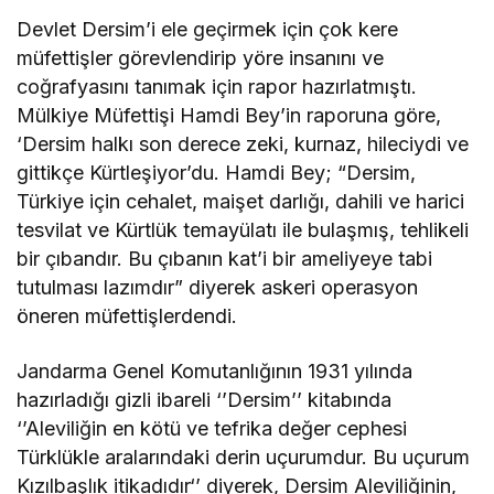
Devlet Dersim’i ele geçirmek için çok kere
müfettişler görevlendirip yöre insanını ve
coğrafyasını tanımak için rapor hazırlatmıştı.
Mülkiye Müfettişi Hamdi Bey’in raporuna göre,
‘Dersim halkı son derece zeki, kurnaz, hileciydi ve
gittikçe Kürtleşiyor’du. Hamdi Bey; “Dersim,
Türkiye için cehalet, maişet darlığı, dahili ve harici
tesvilat ve Kürtlük temayülatı ile bulaşmış, tehlikeli
bir çıbandır. Bu çıbanın kat’i bir ameliyeye tabi
tutulması lazımdır” diyerek askeri operasyon
öneren müfettişlerdendi.
Jandarma Genel Komutanlığının 1931 yılında
hazırladığı gizli ibareli ‘’Dersim’’ kitabında
‘’Aleviliğin en kötü ve tefrika değer cephesi
Türklükle aralarındaki derin uçurumdur. Bu uçurum
Kızılbaşlık itikadıdır‘’ diyerek, Dersim Aleviliğinin,