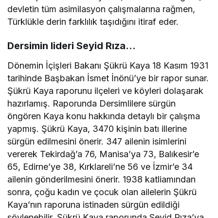
devletin tüm asimilasyon çalışmalarına rağmen,
Türklükle derin farklılık taşıdığını itiraf eder.
Dersimin lideri Seyid Rıza…
Dönemin İçişleri Bakanı Şükrü Kaya 18 Kasım 1931
tarihinde Başbakan İsmet İnönü’ye bir rapor sunar.
Şükrü Kaya raporunu ilçeleri ve köyleri dolaşarak
hazırlamış. Raporunda Dersimlilere sürgün
öngören Kaya konu hakkında detaylı bir çalışma
yapmış. Şükrü Kaya, 3470 kişinin batı illerine
sürgün edilmesini önerir. 347 ailenin isimlerini
vererek Tekirdağ’a 76, Manisa’ya 73, Balıkesir’e
65, Edirne’ye 38, Kırklareli’ne 56 ve İzmir’e 34
ailenin gönderilmesini önerir. 1938 katliamından
sonra, çoğu kadın ve çocuk olan ailelerin Şükrü
Kaya’nın raporuna istinaden sürgün edildiği
söylenebilir. Şükrü Kaya raporunda Seyid Rıza’ya