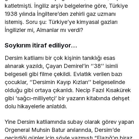
katletmişti. İngiliz arşiv belgelerine göre, Türkiye
1938 yılında İngiltere’den zehirli gaz uzmanı
istemiş. Soru şu: Türkiye’ye kimyasal gazları
İngilizler mi, Almanlar mı verdi?
Soykırım itiraf ediliyor…
Dersim katliamı bir çok kişinin tanıklığı esas
alınarak yazıldı, Çayan Demirel’in ‘’38’’ isimli
belgeseli gibi filme çekildi. Evlatlık verilen bazı
çocuklar, ‘’Dersimin Kayıp Kızları’’ belgeselinde
olduğu gibi ortaya çıkarıldı. Necip Fazıl Kısakürek
gibi ‘sağcı-milliyetçi’ bir yazarın kitabında dehşet
dolu hikayelerle anlatıldı.
Yine Dersim katliamında subay olarak görev yapan
Orgeneral Muhsin Batur anılarında, Dersim’de
geçirdiği günler için şöyle yazmıştı “Elazığ’ın biraz