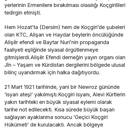
yerlerinin Ermenilere bırakılması olasılığı Koçgirilileri
tedirgin etmişti.
Hem Hozat’ta (Dersim) hem de Koçgiri’de şubeleri
olan KTC, Alişan ve Haydar beylerin öncülüğünde
Alişêr efendi ve Baytar Nuri’nin propaganda
faaliyeti eşliğinde siyasal örgütlenmeye
gitmişlerdi.Alişêr Efendi derneğin yayın organı olan
Jîn – Yaşam ve Kürdistan dergilerini bölgede ulusal
bilinç uyandırmak için halka dağıtıyordu.
21 Mart 1921 tarihinde, yani bir Newroz gününde
‘isyan ateşi’ yakılmıştı.Koçgiri isyanı, Alevi Kürtlerin
yakın tarihteki en büyük siyasal eylemi olarak
tarihe not edilecekti. Kısa sürede büyük başarı
sağlayan ayaklanma sonucu ‘Geçici Koçgiri
Hükümeti’ de kurulacaktı. Ancak bölgeye