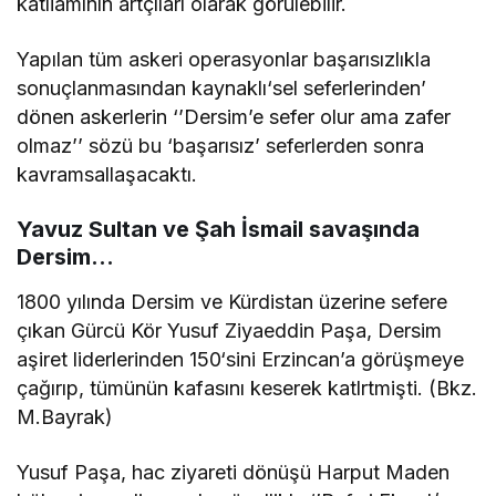
katliamının artçıları olarak görülebilir.
Yapılan tüm askeri operasyonlar başarısızlıkla
sonuçlanmasından kaynaklı‘sel seferlerinden’
dönen askerlerin ‘’Dersim’e sefer olur ama zafer
olmaz’’ sözü bu ‘başarısız’ seferlerden sonra
kavramsallaşacaktı.
Yavuz Sultan ve Şah İsmail savaşında
Dersim…
1800 yılında Dersim ve Kürdistan üzerine sefere
çıkan Gürcü Kör Yusuf Ziyaeddin Paşa, Dersim
aşiret liderlerinden 150‘sini Erzincan’a görüşmeye
çağırıp, tümünün kafasını keserek katlrtmişti. (Bkz.
M.Bayrak)
Yusuf Paşa, hac ziyareti dönüşü Harput Maden