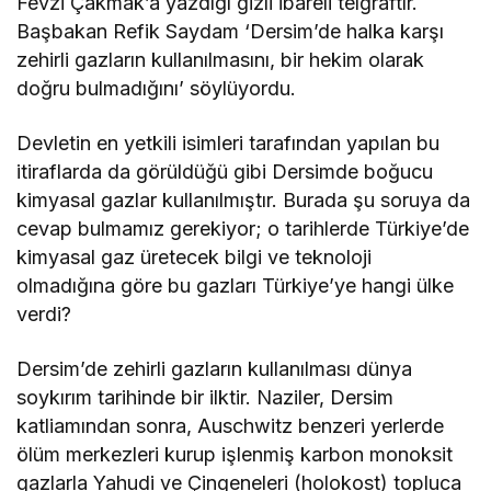
Fevzi Çakmak’a yazdığı gizli ibareli telgraftır.
Başbakan Refik Saydam ‘Dersim’de halka karşı
zehirli gazların kullanılmasını, bir hekim olarak
doğru bulmadığını’ söylüyordu.
Devletin en yetkili isimleri tarafından yapılan bu
itiraflarda da görüldüğü gibi Dersimde boğucu
kimyasal gazlar kullanılmıştır. Burada şu soruya da
cevap bulmamız gerekiyor; o tarihlerde Türkiye’de
kimyasal gaz üretecek bilgi ve teknoloji
olmadığına göre bu gazları Türkiye’ye hangi ülke
verdi?
Dersim’de zehirli gazların kullanılması dünya
soykırım tarihinde bir ilktir. Naziler, Dersim
katliamından sonra, Auschwitz benzeri yerlerde
ölüm merkezleri kurup işlenmiş karbon monoksit
gazlarla Yahudi ve Çingeneleri (holokost) topluca