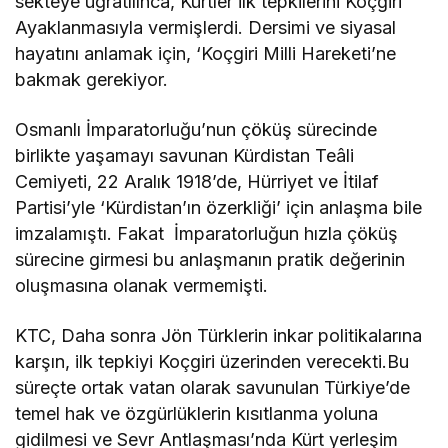
sekteye uğratılınca, Kürtler ilk tepkilerini Koçgiri
Ayaklanmasıyla vermişlerdi. Dersimi ve siyasal
hayatını anlamak için, ‘Koçgiri Milli Hareketi’ne
bakmak gerekiyor.
Osmanlı İmparatorluğu’nun çöküş sürecinde
birlikte yaşamayı savunan Kürdistan Teâli
Cemiyeti, 22 Aralık 1918’de, Hürriyet ve İtilaf
Partisi’yle ‘Kürdistan’ın özerkliği’ için anlaşma bile
imzalamıştı. Fakat İmparatorluğun hızla çöküş
sürecine girmesi bu anlaşmanın pratik değerinin
oluşmasına olanak vermemişti.
KTC, Daha sonra Jön Türklerin inkar politikalarına
karşın, ilk tepkiyi Koçgiri üzerinden verecekti.Bu
süreçte ortak vatan olarak savunulan Türkiye’de
temel hak ve özgürlüklerin kısıtlanma yoluna
gidilmesi ve Sevr Antlaşması’nda Kürt yerleşim