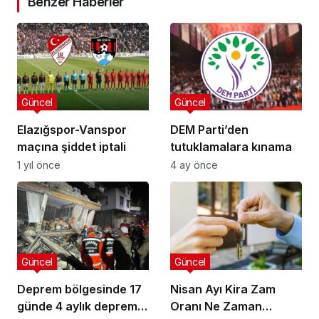
Benzer Haberler
Güncel
Güncel
Elazığspor-Vanspor
DEM Parti’den
maçına şiddet iptali
tutuklamalara kınama
1 yıl önce
4 ay önce
Güncel
Güncel
Deprem bölgesinde 17
Nisan Ayı Kira Zam
günde 4 aylık deprem!
Oranı Ne Zaman