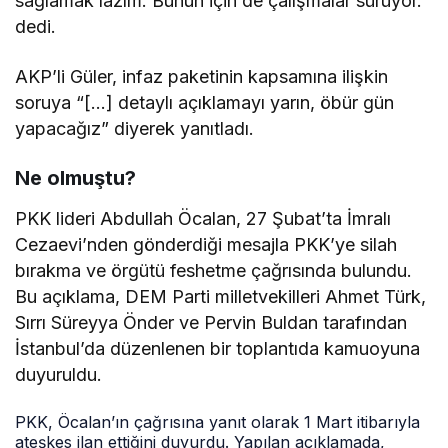
sağlamak lazım. Bunun için de çalışmalar sürüyor.”
dedi.
AKP’li Güler, infaz paketinin kapsamına ilişkin
soruya “[…] detaylı açıklamayı yarın, öbür gün
yapacağız” diyerek yanıtladı.
Ne olmuştu?
PKK lideri Abdullah Öcalan, 27 Şubat’ta İmralı
Cezaevi’nden gönderdiği mesajla PKK’ye silah
bırakma ve örgütü feshetme çağrısında bulundu.
Bu açıklama, DEM Parti milletvekilleri Ahmet Türk,
Sırrı Süreyya Önder ve Pervin Buldan tarafından
İstanbul’da düzenlenen bir toplantıda kamuoyuna
duyuruldu.
PKK, Öcalan’ın çağrısına yanıt olarak 1 Mart itibarıyla
ateşkes ilan ettiğini duyurdu. Yapılan açıklamada,