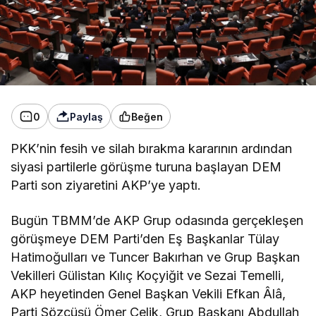
0
Paylaş
Beğen
PKK’nin fesih ve silah bırakma kararının ardından
siyasi partilerle görüşme turuna başlayan DEM
Parti son ziyaretini AKP’ye yaptı.
Bugün TBMM’de AKP Grup odasında gerçekleşen
görüşmeye DEM Parti’den Eş Başkanlar Tülay
Hatimoğulları ve Tuncer Bakırhan ve Grup Başkan
Vekilleri Gülistan Kılıç Koçyiğit ve Sezai Temelli,
AKP heyetinden Genel Başkan Vekili Efkan Âlâ,
Parti Sözcüsü Ömer Çelik, Grup Başkanı Abdullah