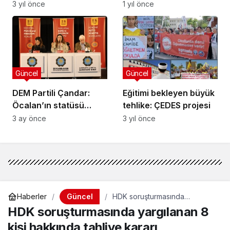
Gürün de afet bölgesi
Açıklanacak?
3 yıl önce
1 yıl önce
ilan edildi
Güncel
Güncel
DEM Partili Çandar:
Eğitimi bekleyen büyük
Öcalan’ın statüsü
tehlike: ÇEDES projesi
mecbur belli olacak
3 ay önce
3 yıl önce
Güncel
Haberler
HDK soruşturmasında
yargılanan 8 kişi hakkında
HDK soruşturmasında yargılanan 8
tahliye kararı
kişi hakkında tahliye kararı