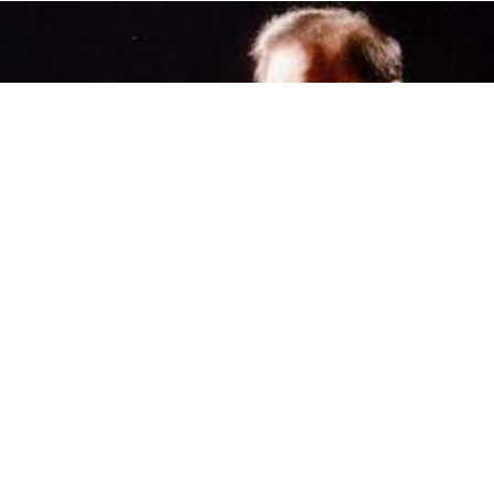
0
Paylaş
Beğen
Dilşad Said: Kemanın Sihirbazı, Kültürlerin
Köprüsü