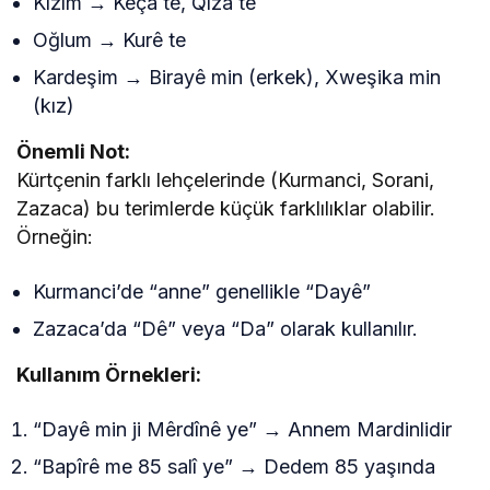
Kızım → Keça te, Qîza te
Oğlum → Kurê te
Kardeşim → Birayê min (erkek), Xweşika min
(kız)
Önemli Not:
Kürtçenin farklı lehçelerinde (Kurmanci, Sorani,
Zazaca) bu terimlerde küçük farklılıklar olabilir.
Örneğin:
Kurmanci’de “anne” genellikle “Dayê”
Zazaca’da “Dê” veya “Da” olarak kullanılır.
Kullanım Örnekleri:
“Dayê min ji Mêrdînê ye” → Annem Mardinlidir
“Bapîrê me 85 salî ye” → Dedem 85 yaşında