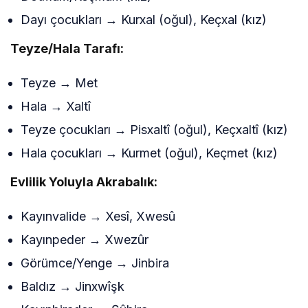
Dayı çocukları → Kurxal (oğul), Keçxal (kız)
Teyze/Hala Tarafı:
Teyze → Met
Hala → Xaltî
Teyze çocukları → Pisxaltî (oğul), Keçxaltî (kız)
Hala çocukları → Kurmet (oğul), Keçmet (kız)
Evlilik Yoluyla Akrabalık:
Kayınvalide → Xesî, Xwesû
Kayınpeder → Xwezûr
Görümce/Yenge → Jinbira
Baldız → Jinxwîşk