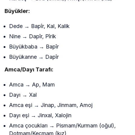
Büyükler:
Dede → Bapîr, Kal, Kalik
Nine → Dapîr, Pîrik
Büyükbaba → Bapîr
Büyükanne → Dapîr
Amca/Dayı Tarafı:
Amca → Ap, Mam
Dayı → Xal
Amca eşi → Jinap, Jinmam, Amoj
Dayı eşi → Jinxal, Xalojin
Amca çocukları → Pismam/Kurmam (oğul),
Dotmam/Keçmam (kız)