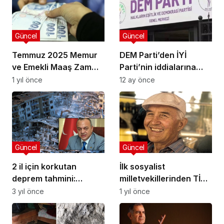
Güncel
Güncel
Temmuz 2025 Memur
DEM Parti’den İYİ
ve Emekli Maaş Zam
Parti’nin iddialarına
Oranı
“provokasyon” yanıtı
1 yıl önce
12 ay önce
Güncel
Güncel
2 il için korkutan
İlk sosyalist
deprem tahmini:
milletvekillerinden TİP’li
Deprem şehrin yüzde
Yusuf Ziya Bahadınlı
3 yıl önce
1 yıl önce
60-70’ini bırakmaz
aramızdan ayrıldı