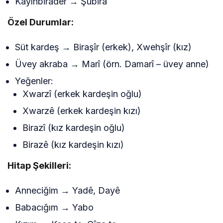
Kayınbirader → Şûbira
Özel Durumlar:
Süt kardeş → Biraşîr (erkek), Xwehşîr (kız)
Üvey akraba → Marî (örn. Damarî – üvey anne)
Yeğenler:
Xwarzî (erkek kardeşin oğlu)
Xwarzê (erkek kardeşin kızı)
Birazî (kız kardeşin oğlu)
Birazê (kız kardeşin kızı)
Hitap Şekilleri:
Anneciğim → Yadê, Dayê
Babacığım → Yabo