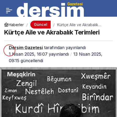
Güncel
Haberler
Kürtçe Aile ve Akrabalık
Terimleri
Kürtçe Aile ve Akrabalık Terimleri
Dersim Gazetesi
tarafından yayınlandı
1 Nisan 2025, 16:07
yayınlandı
13 Nisan 2025,
09:15
güncellendi