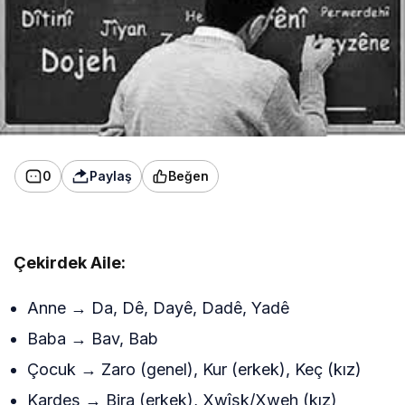
0
Paylaş
Beğen
Çekirdek Aile:
Anne → Da, Dê, Dayê, Dadê, Yadê
Baba → Bav, Bab
Çocuk → Zaro (genel), Kur (erkek), Keç (kız)
Kardeş → Bira (erkek), Xwîşk/Xweh (kız)