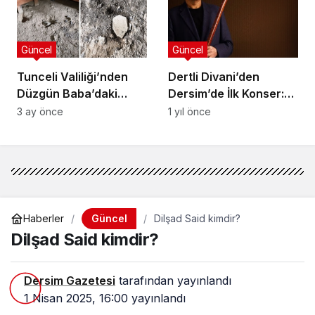
Güncel
Güncel
Tunceli Valiliği’nden
Dertli Divani’den
Düzgün Baba’daki
Dersim’de İlk Konser:
tahribatla ilgili
“Aşkın Pazarı” 20
3 ay önce
1 yıl önce
açıklama: Olaya
Mayıs’ta Tunceli Kültür
muhtar dahil 4 kişi
Merkezi’nde
karıştı, muhtar
hakkında görevden
alma süreci başlatıldı
Güncel
Haberler
Dilşad Said kimdir?
Dilşad Said kimdir?
Dersim Gazetesi
tarafından yayınlandı
1 Nisan 2025, 16:00
yayınlandı