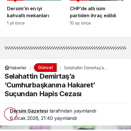
Dersim’in en iyi
CHP’de altı isim
kahvaltı mekanları
partiden ihraç edildi
1 yıl önce
10 ay önce
Güncel
Haberler
Selahattin Demirtaş’a
‘Cumhurbaşkanına Hakaret’
Selahattin Demirtaş’a
Suçundan Hapis Cezası
‘Cumhurbaşkanına Hakaret’
Suçundan Hapis Cezası
Dersim Gazetesi
tarafından yayınlandı
6 Ocak 2026, 21:40
yayınlandı