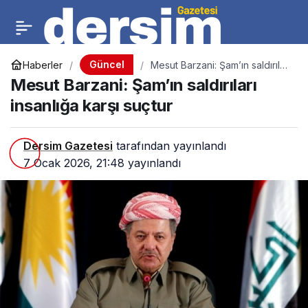
Güncel
Haberler
Mesut Barzani: Şam’ın saldırıları
insanlığa karşı suçtur
Mesut Barzani: Şam’ın saldırıları
insanlığa karşı suçtur
Dersim Gazetesi
tarafından yayınlandı
7 Ocak 2026, 21:48
yayınlandı