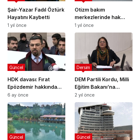
Şair-Yazar Fadıl Öztürk
Otizm bakım
Hayatını Kaybetti
merkezlerinde hak
temelli bakım reformu
1 yıl önce
1 yıl önce
çağrısı
Güncel
Dersim
HDK davası: Fırat
DEM Partili Kordu, Milli
Epözdemir hakkında
Eğitim Bakanı’na
beraat kararı
Munzur Üniversitesi
6 ay önce
2 yıl önce
rektörünü sordu:
İddialar doğru mu?
Güncel
Güncel