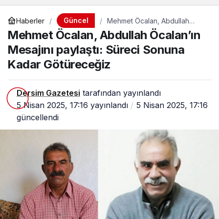
Güncel
Haberler
Mehmet Öcalan, Abdullah
Öcalan’ın Mesajını paylaştı:
Mehmet Öcalan, Abdullah Öcalan’ın
Süreci Sonuna Kadar
Götüreceğiz
Mesajını paylaştı: Süreci Sonuna
Kadar Götüreceğiz
Dersim Gazetesi
tarafından yayınlandı
5 Nisan 2025, 17:16
yayınlandı
5 Nisan 2025, 17:16
güncellendi