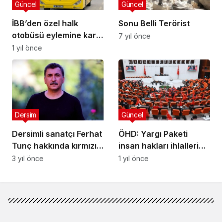
Güncel
Güncel
İBB’den özel halk
Sonu Belli Terörist
otobüsü eylemine karşı
7 yıl önce
önlem
1 yıl önce
Dersim
Güncel
Dersimli sanatçı Ferhat
ÖHD: Yargı Paketi
Tunç hakkında kırmızı
insan hakları ihlallerini
bülten talebi
kalıcılaştırma riski
3 yıl önce
1 yıl önce
taşıyor