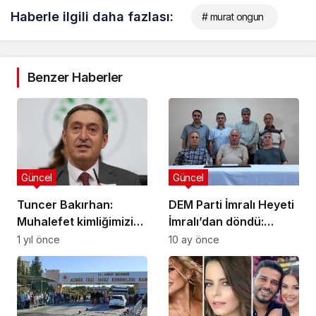
Haberle ilgili daha fazlası:
# murat ongun
Benzer Haberler
Güncel
Güncel
Tuncer Bakırhan:
DEM Parti İmralı Heyeti
Muhalefet kimliğimizi
İmralı’dan döndü:
asla kaybetmeyeceğiz
Açıklama yarın
1 yıl önce
10 ay önce