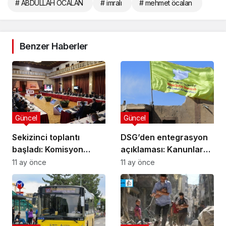
# ABDULLAH ÖCALAN
# imralı
# mehmet öcalan
Benzer Haberler
Güncel
Güncel
Sekizinci toplantı
DSG’den entegrasyon
başladı: Komisyon
açıklaması: Kanunlar
sendika temsilcilerini
gerekli
11 ay önce
11 ay önce
dinliyor