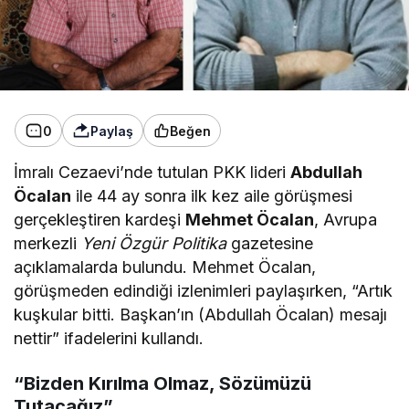
0
Paylaş
Beğen
İmralı Cezaevi’nde tutulan PKK lideri
Abdullah
Öcalan
ile 44 ay sonra ilk kez aile görüşmesi
gerçekleştiren kardeşi
Mehmet Öcalan
, Avrupa
merkezli
Yeni Özgür Politika
gazetesine
açıklamalarda bulundu. Mehmet Öcalan,
görüşmeden edindiği izlenimleri paylaşırken, “Artık
kuşkular bitti. Başkan’ın (Abdullah Öcalan) mesajı
nettir” ifadelerini kullandı.
“Bizden Kırılma Olmaz, Sözümüzü
Tutacağız”