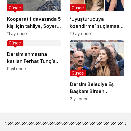
Güncel
Güncel
Kooperatif davasında 5
‘Uyuşturucuya
kişi için tahliye, Soyer
özendirme’ suçlaması:
için tutukluluğa devam
Çok sayıda ünlü şarkıcı
11 ay önce
10 ay önce
kararı
ve oyuncu gözaltına
Güncel
alındı
Dersim anmasına
katılan Ferhat Tunç’a
para cezası
9 yıl önce
Güncel
Dersim Belediye Eş
Başkanı Birsen
Orhan’a ev hapsi ve
2 yıl önce
yurtdışı yasağı