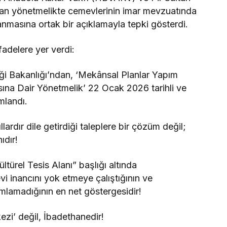
an yönetmelikte cemevlerinin imar mevzuatında
anmasına ortak bir açıklamayla tepki gösterdi.
fadelere yer verdi:
liği Bakanlığı’ndan, ‘Mekânsal Planlar Yapım
ına Dair Yönetmelik’ 22 Ocak 2026 tarihli ve
mlandı.
ardır dile getirdiği taleplere bir çözüm değil;
ıdır!
türel Tesis Alanı” başlığı altında
i inancını yok etmeye çalıştığının ve
mlamadığının en net göstergesidir!
kezi’ değil, İbadethanedir!