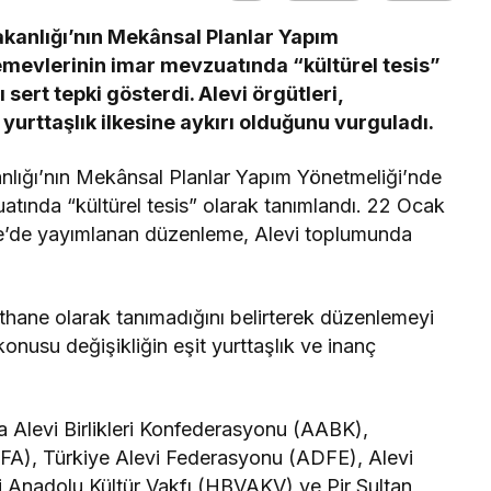
Bakanlığı’nın Mekânsal Planlar Yapım
cemevlerinin imar mevzuatında “kültürel tesis”
sert tepki gösterdi. Alevi örgütleri,
urttaşlık ilkesine aykırı olduğunu vurguladı.
kanlığı’nın Mekânsal Planlar Yapım Yönetmeliği’nde
uatında “kültürel tesis” olarak tanımlandı. 22 Ocak
te’de yayımlanan düzenleme, Alevi toplumunda
ethane olarak tanımadığını belirterek düzenlemeyi
konusu değişikliğin eşit yurttaşlık ve inanç
 Alevi Birlikleri Konfederasyonu (AABK),
FA), Türkiye Alevi Federasyonu (ADFE), Alevi
i Anadolu Kültür Vakfı (HBVAKV) ve Pir Sultan