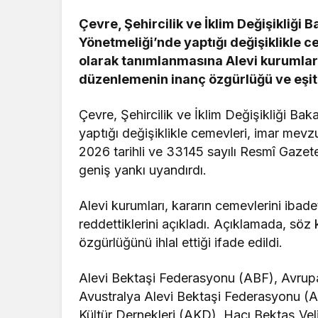
Çevre, Şehircilik ve İklim Değişikliği 
Yönetmeliği’nde yaptığı değişiklikle 
olarak tanımlanmasına Alevi kurumları 
düzenlemenin inanç özgürlüğü ve eşit y
Çevre, Şehircilik ve İklim Değişikliği Ba
yaptığı değişiklikle cemevleri, imar mevz
2026 tarihli ve 33145 sayılı Resmî Gaze
geniş yankı uyandırdı.
Alevi kurumları, kararın cemevlerini ibad
reddettiklerini açıkladı. Açıklamada, söz 
özgürlüğünü ihlal ettiği ifade edildi.
Alevi Bektaşi Federasyonu (ABF), Avrupa
Avustralya Alevi Bektaşi Federasyonu (A
Kültür Dernekleri (AKD), Hacı Bektaş Vel