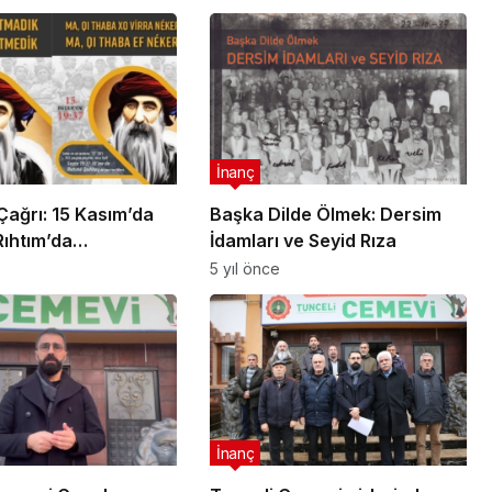
İnanç
ağrı: 15 Kasım’da
Başka Dilde Ölmek: Dersim
Rıhtım’da
İdamları ve Seyid Rıza
ruz
5 yıl önce
İnanç