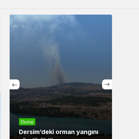
Sistem Modu
Sistem modunu seçin.
Günc
Ekoloji
Devl
Dersim’deki orman yangını
açık