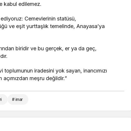
e kabul edilemez.
 ediyoruz: Cemevlerinin statüsü,
üğü ve eşit yurttaşlık temelinde, Anayasa’ya
arından biridir ve bu gerçek, er ya da geç,
ır.
i toplumunun iradesini yok sayan, inancımızı
m açımızdan meşru değildir.”
i
# imar