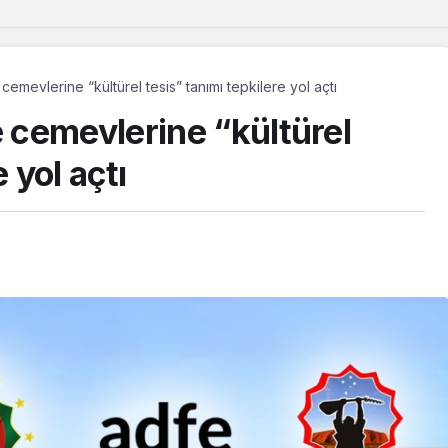
mevlerine “kültürel tesis” tanımı tepkilere yol açtı
cemevlerine “kültürel
 yol açtı
Güncel
Dêrsîmli
“Demirtaş’ın tahliyesi
tlerinde
beklenebilir mi?” MHP’li Feti