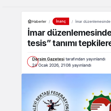
İnanç
Haberler
İmar düzenlemesinde ce
İmar düzenlemesinde 
tesis” tanımı tepkilere
Dersim Gazetesi
tarafından yayınlandı
24 Ocak 2026, 21:08
yayınlandı
Güncel
Avrupa’da yetişen 
çocuklar, memleke