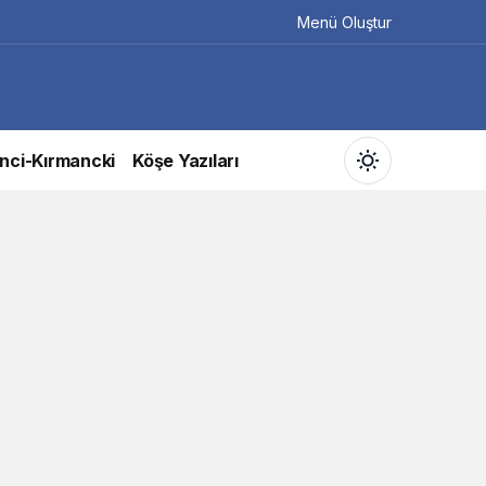
Menü Oluştur
nci-Kırmancki
Köşe Yazıları
Gündüz Modu
Gündüz modunu seçin.
Gece Modu
Gece modunu seçin.