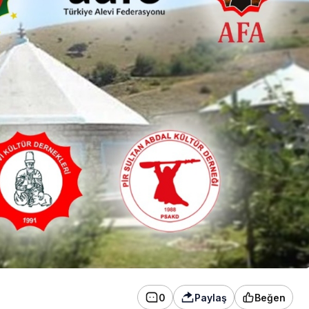
Yıldız: Bekleyin
0
Paylaş
Beğen