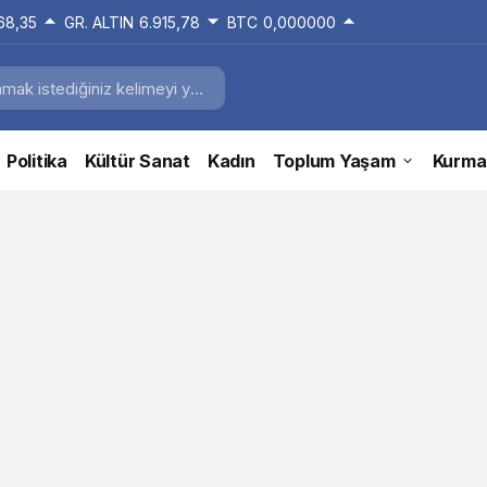
168,35
GR. ALTIN
6.915,78
BTC
0,000000
Politika
Kültür Sanat
Kadın
Toplum Yaşam
Kurma