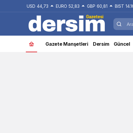
USD
44,73
EURO
52,83
GBP
60,81
BIST
14.
Gazete Manşetleri
Dersim
Güncel