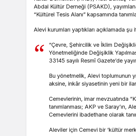
Abdal Kültür Derneği (PSAKD), yayımlan
“Kültürel Tesis Alanı” kapsamında tanıml
Alevi kurumları yaptıkları açıklamada şu i
“Çevre, Şehircilik ve İklim Değişik
Yönetmeliğinde Değişiklik Yapılmas
33145 sayılı Resmî Gazete’de yayı
Bu yönetmelik, Alevi toplumunun yıll
aksine, inkâr siyasetinin yeni bir ilan
Cemevlerinin, imar mevzuatında “Kül
tanımlanması; AKP ve Saray’ın, Alev
Cemevlerini ibadethane olarak tanı
Aleviler için Cemevi bir ‘kültür mer