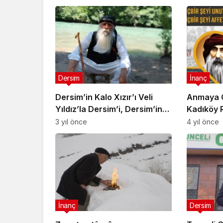
Dersim
İnanç
Dersim’in Kalo Xızır’ı Veli
Anmaya Ç
Yıldız’la Dersim’i, Dersim’in
Kadıköy 
dilini, Dersim’in inancı
buluşuyo
3 yıl önce
4 yıl önce
üzerine sohbet: “Dersim’e
ölmeye geldim, Dersim’le
yaşadım…”
İnanç
Dersim