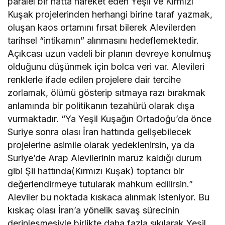
paralel bir hatta hareket eden Yeşil ve Kırmızı
Kuşak projelerinden herhangi birine taraf yazmak,
oluşan kaos ortamını fırsat bilerek Alevilerden
tarihsel “intikamın” alınmasını hedeflemektedir.
Açıkcası uzun vadeli bir planın devreye konulmuş
olduğunu düşünmek için bolca veri var. Alevileri
renklerle ifade edilen projelere dair tercihe
zorlamak, ölümü gösterip sıtmaya razı bırakmak
anlamında bir politikanın tezahürü olarak dışa
vurmaktadır. “Ya Yeşil Kuşağın Ortadoğu’da önce
Suriye sonra olası İran hattında gelişebilecek
projelerine asimile olarak yedeklenirsin, ya da
Suriye’de Arap Alevilerinin maruz kaldığı durum
gibi Şii hattında(Kırmızı Kuşak) toptancı bir
değerlendirmeye tutularak mahkum edilirsin.”
Aleviler bu noktada kıskaca alınmak isteniyor. Bu
kıskaç olası İran’a yönelik savaş sürecinin
derinleşmesiyle birlikte daha fazla sıkılarak Yeşil