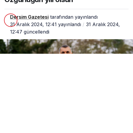
üğü
n
yılı
ols
Dersim Gazetesi
tarafından yayınlandı
un
31 Aralık 2024, 12:41
yayınlandı
31 Aralık 2024,
12:47
güncellendi
0
Paylaş
1