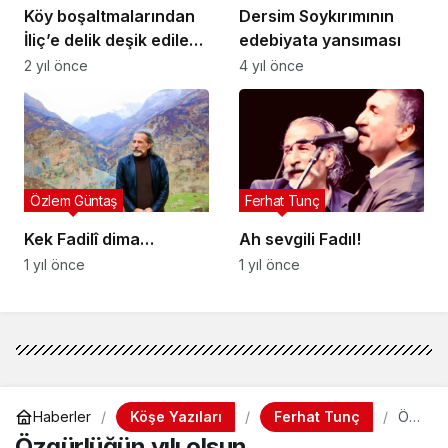
Köy boşaltmalarından
Dersim Soykırımının
İliç’e delik deşik edilen
edebiyata yansıması
coğrafyamız
2 yıl önce
4 yıl önce
Özlem Güntaş
Ferhat Tunç
Kek Fadilî dima…
Ah sevgili Fadıl!
1 yıl önce
1 yıl önce
Köşe Yazıları
Ferhat Tunç
Haberler
Öz
gürl
Özgürlüğün yılı olsun