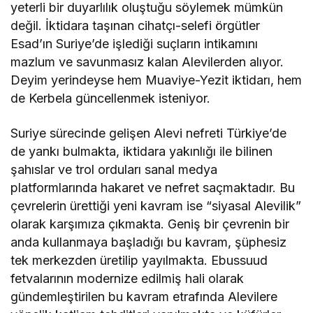
yeterli bir duyarlılık oluştuğu söylemek mümkün
değil. İktidara taşınan cihatçı-selefi örgütler
Esad’ın Suriye’de işlediği suçların intikamını
mazlum ve savunmasız kalan Alevilerden alıyor.
Deyim yerindeyse hem Muaviye-Yezit iktidarı, hem
de Kerbela güncellenmek isteniyor.
Suriye sürecinde gelişen Alevi nefreti Türkiye’de
de yankı bulmakta, iktidara yakınlığı ile bilinen
şahıslar ve trol orduları sanal medya
platformlarında hakaret ve nefret saçmaktadır. Bu
çevrelerin ürettiği yeni kavram ise “siyasal Alevilik”
olarak karşımıza çıkmakta. Geniş bir çevrenin bir
anda kullanmaya başladığı bu kavram, şüphesiz
tek merkezden üretilip yayılmakta. Ebussuud
fetvalarının modernize edilmiş hali olarak
gündemleştirilen bu kavram etrafında Alevilere