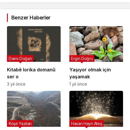
Benzer Haberler
Daimi Doğan
Ergin Doğru
Kitabê lorika domanû
Yaşıyor olmak için
ser o
yaşamak
3 yıl önce
1 yıl önce
Köşe Yazıları
Hasan Hayri Ateş