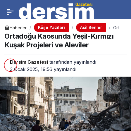
Köşe Yazıları
Asil Benler
Haberler
Orta
doğu
Ortadoğu Kaosunda Yeşil-Kırmızı
Kaos
unda
Kuşak Projeleri ve Aleviler
Yeşil-
Kırmı
zı
Dersim Gazetesi
tarafından yayınlandı
Kuşa
k
3 Ocak 2025, 19:56
yayınlandı
Proje
leri
ve
Alevil
er