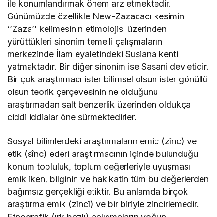
ile konumlandırmak önem arz etmektedir.
Günümüzde özellikle New-Zazacacı kesimin
‘’Zaza’’ kelimesinin etimolojisi üzerinden
yürüttükleri sinonim temelli çalışmaların
merkezinde İlam eyaletindeki Susiana kenti
yatmaktadır. Bir diğer sinonim ise Sasani devletidir.
Bir çok araştırmacı ister bilimsel olsun ister gönüllü
olsun teorik çerçevesinin ne olduğunu
araştırmadan salt benzerlik üzerinden oldukça
ciddi iddialar öne sürmektedirler.
Sosyal bilimlerdeki araştırmaların emic (zînc) ve
etik (sînc) ederi araştırmacının içinde bulunduğu
konum topluluk, toplum değerleriyle uyuşması
emik iken, bilginin ve hakikatin tüm bu değerlerden
bağımsız gerçekliği etiktir. Bu anlamda birçok
araştırma emik (zîncî) ve bir biriyle zincirlemedir.
Etnografik (ırk bazlı) çalışmaların yoğun