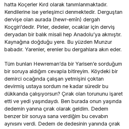
hatta Koçerler Kırd olarak tanımlanmaktadır.
Kendilerine ise yerleşimci denmektedir. Derguştan
dervişe olan aurada (hewr-emîn) dergah
Koçgiri’dedir. Pirler, dedeler, ocaklar için derviş
deryadan bir balık misali hep Anadolu’ya akmıştır.
Kaynağına doğduğu yere. Bu yüzden Munzur
babadır. Yarenler, erenler bu dergahlara akın eder.
Tüm bunları Hewreman’da bir Yarisen’e sorduğum
bir soruya aldığım cevapla bitireyim. Köydeki bir
demirci ocağında çalışan yetmişini çoktan
devirmiş ustaya sordum ne kadar süredir bu
dükkanda çalışıyorsun? Çırak olan torununu işaret
etti ve yedi yaşındaydı. Ben burada onun yaşında
dedemin yanına çırak olarak geldim. Dedem
benzer bir soruya sana verdiğim bu cevabın
aynısını verdi. Dedem de dedesinin yanında çırak