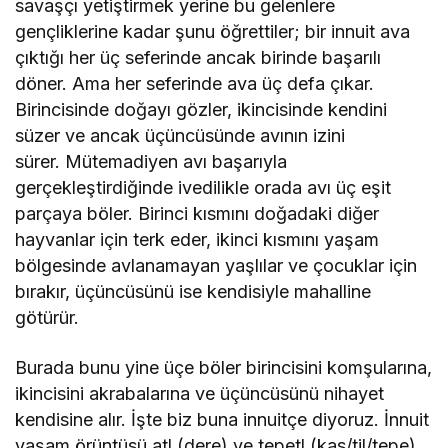
savaşçı yetiştirmek yerine bu gelenlere
gençliklerine kadar şunu öğrettiler; bir innuit ava
çıktığı her üç seferinde ancak birinde başarılı
döner. Ama her seferinde ava üç defa çıkar.
Birincisinde doğayı gözler, ikincisinde kendini
süzer ve ancak üçüncüsünde avının izini
sürer. Mütemadiyen avı başarıyla
gerçekleştirdiğinde ivedilikle orada avı üç eşit
parçaya böler. Birinci kısmını doğadaki diğer
hayvanlar için terk eder, ikinci kısmını yaşam
bölgesinde avlanamayan yaşlılar ve çocuklar için
bırakır, üçüncüsünü ise kendisiyle mahalline
götürür.
Burada bunu yine üçe böler birincisini komşularına,
ikincisini akrabalarına ve üçüncüsünü nihayet
kendisine alır. İşte biz buna innuitçe diyoruz. İnnuit
yaşam örüntüsü atl (dere) ve tepetl (kas/til/tepe)