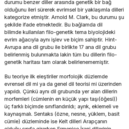
durumu benzer diller arasında genetik bir bağ
olduğunu ileri sürerek evrimsel bir yaklaşımla dilleri
kategorize etmiştir. Arnold M. Clark, bu durumu şu
şekilde ifade etmektedir. Bu bağlamda dil
bilimde kullanılan filo-genetik tema biyolojideki
evrim ağacıyla aynı işlev ve biçim sahiptir. Hint-
Avrupa ana dil grubu ile birlikte 17 ana dil grubu
belirlenmiş bulunmakta lakin tüm bu dillerin filo-
genetik haritası tam olarak belirlenememiştir.
Bu teoriye ilk eleştiriler morfolojik düzlemde
evrensel dil mi ya da genel dil teorisi mi üzerinden
yapıldı. Çünkü aynı dil grubunda yer alan dillerin
morfemleri (cümlenin en küçük yapı taşı(öğesi))
üç farklı biçimde sınıflandırıldı; ayrık, eklemeli ve
kaynaşmalı. Sentaks (özne, nesne, yüklem, basit
cümle) düzleminde ise Kelt dilleri Arapçanın
olduğu sınıfa girerken Ermenice İrani dillerinin