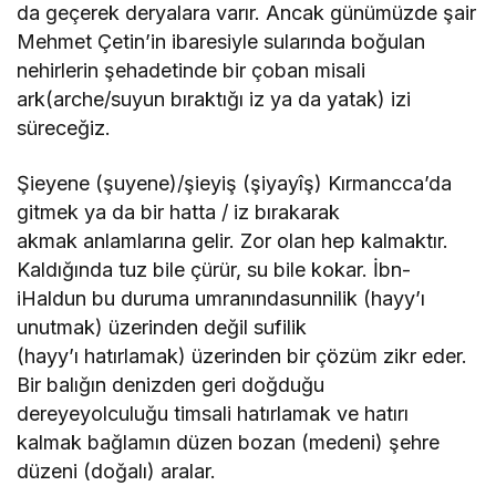
da geçerek deryalara varır. Ancak günümüzde şair
Mehmet Çetin’in ibaresiyle sularında boğulan
nehirlerin şehadetinde bir çoban misali
ark(arche/suyun bıraktığı iz ya da yatak) izi
süreceğiz.
Şieyene (şuyene)/şieyiş (şiyayîş) Kırmancca’da
gitmek ya da bir hatta / iz bırakarak
akmak anlamlarına gelir. Zor olan hep kalmaktır.
Kaldığında tuz bile çürür, su bile kokar. İbn-
iHaldun bu duruma umranındasunnilik (hayy’ı
unutmak) üzerinden değil sufilik
(hayy’ı hatırlamak) üzerinden bir çözüm zikr eder.
Bir balığın denizden geri doğduğu
dereyeyolculuğu timsali hatırlamak ve hatırı
kalmak bağlamın düzen bozan (medeni) şehre
düzeni (doğalı) aralar.