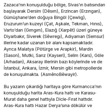
Zazaca’nın konuşulduğu bölge, Sivas’ın batısından
başlayarak Dersim (Dêsım), Erzincan (Erzıngan),
Gümüşhane’den doğuya Bingöl (Çewlıg),
Eruzurum’un kuzeyi (Çat, Aşkale, Tekman, Hınıs),
Varto’dan (Gımgım), Elazığ (Xarpêt) üzeri güneye
Diyarbakır, Siverek (Sêwregı), Adıyaman (Semsur)
illerine kadar uzanan bir alanı kapsamaktadır.
Ayrıca Malatya (Pötürge ve Arapkir), Mardin
(Sason), Mutki, Sarız (Kayseri), Selim (Kars), Göle
(Arhadan), Aksaray illerinin bazı köylerinde ve de
İstanbul, Ankara, İzmir, Mersin gibi metropollerde
de konuşulmakta. (AsmênoBêwayir).
Bu yazarın çıkardığı haritaya göre Kurmancca’nın
konuşulduğu harita Aras-Kura hattı ve Karasu-
Murat daha genel hattıyla Dicle-Fırat hattıdır.
Aras-Kura hattı Hazar Derya’sına dökülür ve