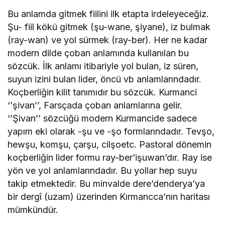
Bu anlamda gitmek fiilini ilk etapta irdeleyeceğiz.
Şu- fiil kökü gitmek (şu-wane, şiyane), iz bulmak
(ray-wan) ve yol sürmek (ray-ber). Her ne kadar
modern dilde çoban anlamında kullanılan bu
sözcük. İlk anlamı itibariyle yol bulan, iz süren,
suyun izini bulan lider, öncü vb anlamlarındadır.
Koçberliğin kilit tanımıdır bu sözcük. Kurmanci
‘’şivan’’, Farsçada çoban anlamlarına gelir.
‘’Şivan’’ sözcüğü modern Kurmancide sadece
yapım eki olarak -şu ve -şo formlarındadır. Tevşo,
hewşu, komşu, çarşu, cilşoetc. Pastoral dönemin
koçberliğin lider formu ray-ber’işuwan’dır. Ray ise
yön ve yol anlamlarındadır. Bu yollar hep suyu
takip etmektedir. Bu minvalde dere’denderya’ya
bir dergî (uzam) üzerinden Kırmancca’nın haritası
mümkündür.