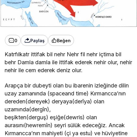
0
Paylaş
Beğen
Katrfılkatr ittifak bil nehr Nehr fil nehr içtima bil
behr Damla damla ile ittifak ederek nehir olur, nehir
nehir ile cem ederek deniz olur.
Arapça bir dubeyti olan bu ibarenin izleğinde dilin
uzay zamanında (spaceand time) Kırmancca’nın
dereden(dereyek) deryaya(derîya) olan
uzamında(dergîn),
beşikten(derguş) eşiğe(dewris) olan
aurasını(hewremîn) seyri sülük edeceğiz. Ancak
Kırmancca’nın mahiyeti (çi ya estu) ve hüviyetine