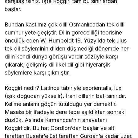
karşılaşırsınız. İşte Koçgirî tam bu sınırlardan
başlar.
Bundan kastımız çok dilli Osmanlıcadan tek dilli
cumhuriyete geçiştir. Dilin göreceliliği teorisine
öncülük eden W. Humboldt 19. Yüzyılda tek ulus
tek dil söyleminin dilden düşmediği dönemde her
dilin kendi dünya görüşü vardır sözüyle karşı
çıkarak, gelişmiş dil ilkel dil gibi hiyerarşik
söylemlere karşı çıkmıştır.
Koçgiri nedir? Latince tabiriyle exorientalis, lux
(ışık doğudan yükselir). İrani dillerin batı sınırıdır.
Kelime anlamı göçün tutulduğu yer demektir.
Masalsı bir ifadeyle dere tepe aşıldıktan sonraki
düzlük. Aslında Kırmancca’nın anavatanı
Koçgiri’dir. Bu hat Gordion’dan başlar ve alt
taraftan Buşehr’e üst taraftan Gurgan’a kadar uzar.