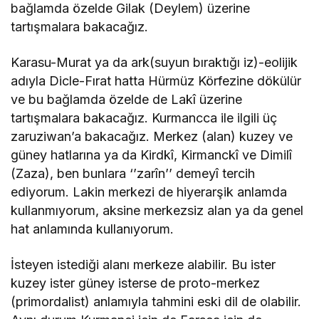
bağlamda özelde Gilak (Deylem) üzerine
tartışmalara bakacağız.
Karasu-Murat ya da ark(suyun bıraktığı iz)-eolijik
adıyla Dicle-Fırat hatta Hürmüz Körfezine dökülür
ve bu bağlamda özelde de Lakî üzerine
tartışmalara bakacağız. Kurmancca ile ilgili üç
zaruziwan’a bakacağız. Merkez (alan) kuzey ve
güney hatlarına ya da Kirdkî, Kirmanckî ve Dimilî
(Zaza), ben bunlara ‘’zarîn’’ demeyî tercih
ediyorum. Lakin merkezi de hiyerarşik anlamda
kullanmıyorum, aksine merkezsiz alan ya da genel
hat anlamında kullanıyorum.
İsteyen istediği alanı merkeze alabilir. Bu ister
kuzey ister güney isterse de proto-merkez
(primordalist) anlamıyla tahmini eski dil de olabilir.