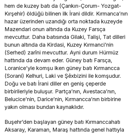
hem de kuzey batı da (Çankırı-Çorum- Yozgat-
Kırşehir) öldüğü bilinen ilk İrani dildir. Kırmanca’nın
hazar üzerinden uzandığı orta noktada kuzeyde
Mazendari onun altında da Kuzey Farsça
mevcuttur. Daha batısında Gilaki, Talişi, Tat dilleri
bunun altında da Kirdasi, Kuzey Kırmanci’nin
(Serhed) zarîni mevcuttur. Ayni durum Hürmüz
hattında da devam eder. Güney batı Farsça,
Loranice’yle komşu iken güney batı Kırmancca
(Sorani) Kelhuri, Laki ve Şêxbizini ile komşudur.
Doğu ve batı İrani diller en geniş çeperde
birbirileriyle buluşur. Partça’nın, Avestaca’nın,
Belucice’nin, Darice’nin, Kırmancca’nın birbirine
yakın olması bundan kaynaklıdır.
Buşehr’den başlayan güney batı Kırmanccahatı
Aksaray, Karaman, Maraş hattında genel hattıyla