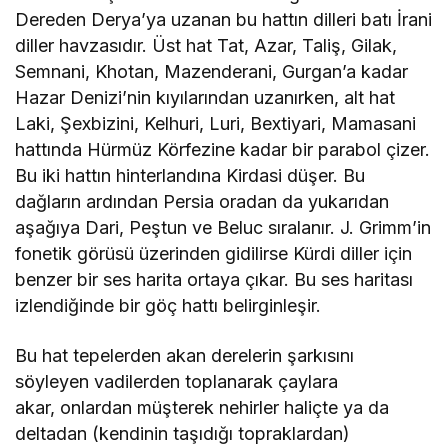
Dereden Derya’ya uzanan bu hattın dilleri batı İrani
diller havzasıdır. Üst hat Tat, Azar, Taliş, Gilak,
Semnani, Khotan, Mazenderani, Gurgan’a kadar
Hazar Denizi’nin kıyılarından uzanırken, alt hat
Laki, Şexbizini, Kelhuri, Luri, Bextiyari, Mamasani
hattında Hürmüz Körfezine kadar bir parabol çizer.
Bu iki hattın hinterlandına Kirdasi düşer. Bu
dağların ardından Persia oradan da yukarıdan
aşağıya Dari, Peştun ve Beluc sıralanır. J. Grimm’in
fonetik görüsü üzerinden gidilirse Kürdi diller için
benzer bir ses harita ortaya çıkar. Bu ses haritası
izlendiğinde bir göç hattı belirginleşir.
Bu hat tepelerden akan derelerin şarkısını
söyleyen vadilerden toplanarak çaylara
akar, onlardan müşterek nehirler haliçte ya da
deltadan (kendinin taşıdığı topraklardan)