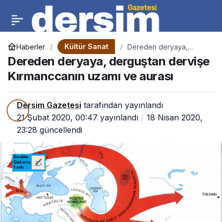
Kültür Sanat
Haberler
Dereden deryaya,
derguştan dervişe
Dereden deryaya, derguştan dervişe
Kırmanccanın uzamı ve
aurası
Kırmanccanın uzamı ve aurası
Dersim Gazetesi
tarafından yayınlandı
21 Şubat 2020, 00:47
yayınlandı
18 Nisan 2020,
23:28
güncellendi