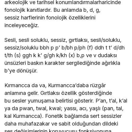
arkeolojik ve tarihsel konumlandırmalarharicinde
fonolojik kanıtlardır. Bu anlamda b, d, g,
sessiz harflerinin fonolojik özelliklerini
inceleyeceğiz.
Sesli, sesli soluklu, sessiz, gırtlaksı, sesli/soluklu,
sessiz/soluklu bbh p p’ b/bh p/ph (f) ddh t t’ d/dh
t/th (s) ggh k k’ g/gh k/kh (x) b,p ve v dudaksı
ünsüzleri baskın karakter sergilediğinde ağırlıkla
b’ye dönüşür.
Kırmancca da va, Kurmancca’daba rüzgâr
anlamına gelir. Gırtlaksı özellik gösterdiğinde
bu sesler yumuşama belirtisi gösterir. P’an, t’al, k’al
ya da pwan, twal, kwal; yassı, acı, yaşlı (pan, tal,
kal Kurmancca). Fonetik bağlamda sert sessizler
daha muhafazakar ve sabit olduğundan dildeki
ses değişimlerinin koruyucusu fonksiyonuna