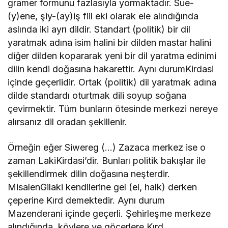
gramer formunu fazlasıyla yormaktadır. Sue-
(y)ene, şiy-(ay)iş fiil eki olarak ele alındığında
aslında iki ayrı dildir. Standart (politik) bir dil
yaratmak adına isim halini bir dilden mastar halini
diğer dilden kopararak yeni bir dil yaratma edinimi
dilin kendi doğasına hakarettir. Aynı durumKirdasi
içinde geçerlidir. Ortak (politik) dil yaratmak adına
dilde standardı oturtmak dili soyup soğana
çevirmektir. Tüm bunların ötesinde merkezi nereye
alırsanız dil oradan şekillenir.
Örneğin eğer Siwereg (…) Zazaca merkez ise o
zaman LakiKirdasi’dir. Bunları politik bakışlar ile
şekillendirmek dilin doğasına neşterdir.
MisalenGilaki kendilerine gel (el, halk) derken
çeperine Kırd demektedir. Aynı durum
Mazenderani içinde geçerli. Şehirleşme merkeze
alındığında, köylere ve göçerlere Kırd