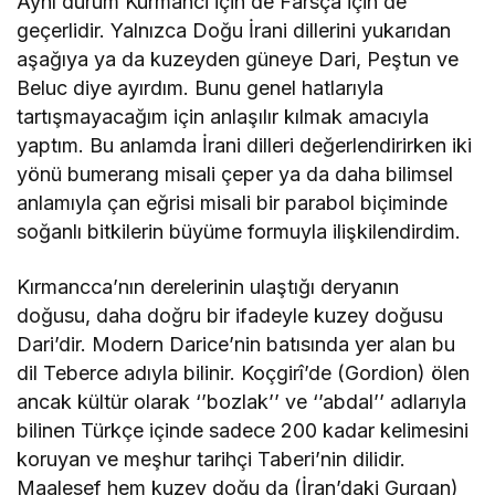
Aynı durum Kurmanci için de Farsça için de
geçerlidir. Yalnızca Doğu İrani dillerini yukarıdan
aşağıya ya da kuzeyden güneye Dari, Peştun ve
Beluc diye ayırdım. Bunu genel hatlarıyla
tartışmayacağım için anlaşılır kılmak amacıyla
yaptım. Bu anlamda İrani dilleri değerlendirirken iki
yönü bumerang misali çeper ya da daha bilimsel
anlamıyla çan eğrisi misali bir parabol biçiminde
soğanlı bitkilerin büyüme formuyla ilişkilendirdim.
Kırmancca’nın derelerinin ulaştığı deryanın
doğusu, daha doğru bir ifadeyle kuzey doğusu
Dari’dir. Modern Darice’nin batısında yer alan bu
dil Teberce adıyla bilinir. Koçgirî’de (Gordion) ölen
ancak kültür olarak ‘’bozlak’’ ve ‘’abdal’’ adlarıyla
bilinen Türkçe içinde sadece 200 kadar kelimesini
koruyan ve meşhur tarihçi Taberi’nin dilidir.
Maalesef hem kuzey doğu da (İran’daki Gurgan)