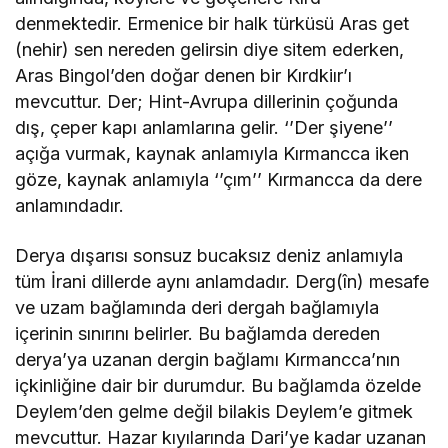
denmektedir. Ermenice bir halk türküsü Aras get
(nehir) sen nereden gelirsin diye sitem ederken,
Aras Bingol’den doğar denen bir Kırdkiır’ı
mevcuttur. Der; Hint-Avrupa dillerinin çoğunda
dış, çeper kapı anlamlarına gelir. ‘’Der şiyene’’
açığa vurmak, kaynak anlamıyla Kırmancca iken
göze, kaynak anlamıyla ‘’çım’’ Kırmancca da dere
anlamındadır.
Derya dışarısı sonsuz bucaksız deniz anlamıyla
tüm İrani dillerde aynı anlamdadır. Derg(în) mesafe
ve uzam bağlamında deri dergah bağlamıyla
içerinin sınırını belirler. Bu bağlamda dereden
derya’ya uzanan dergin bağlamı Kırmancca’nın
içkinliğine dair bir durumdur. Bu bağlamda özelde
Deylem’den gelme değil bilakis Deylem’e gitmek
mevcuttur. Hazar kıyılarında Dari’ye kadar uzanan