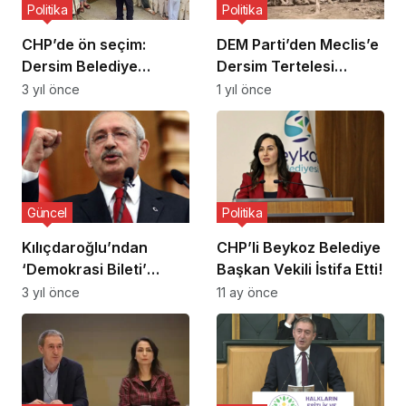
Politika
Politika
CHP’de ön seçim:
DEM Parti’den Meclis’e
Dersim Belediye
Dersim Tertelesi
Başkan adayı Ali
Araştırılsın Talebi:
3 yıl önce
1 yıl önce
Mustafa Çelik oldu
“Hakikat Komisyonu
Kurulsun, Arşivler
Açılsın”
Güncel
Politika
Kılıçdaroğlu’ndan
CHP’li Beykoz Belediye
‘Demokrasi Bileti’
Başkan Vekili İstifa Etti!
kampanyasına destek
3 yıl önce
11 ay önce
çağrısı