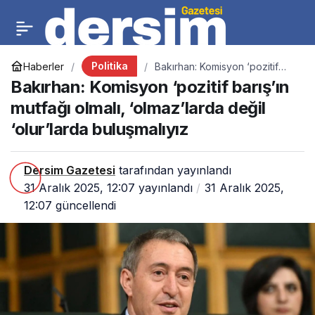
Politika
Haberler
Bakırhan: Komisyon ‘pozitif
barış’ın mutfağı olmalı,
Bakırhan: Komisyon ‘pozitif barış’ın
‘olmaz’larda değil ‘olur’larda
buluşmalıyız
mutfağı olmalı, ‘olmaz’larda değil
‘olur’larda buluşmalıyız
Dersim Gazetesi
tarafından yayınlandı
31 Aralık 2025, 12:07
yayınlandı
31 Aralık 2025,
12:07
güncellendi