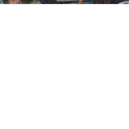
0
Paylaş
Beğen
Suriye Geçici Hükümeti destekçilerinin
Alevilere yönelik saldırıları sonrası Lazkiye’de
sokağa çıkma yasağı uygulanacağı duyuruldu
Suriye Geçici Hükümeti destekçilerinin, Alevileri
hedef alarak saldırdığı Lazkiye’de SANA’da yer