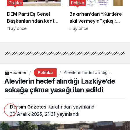
Politika
Politika
DEM Parti Eş Genel
Bakırhan’dan “Kürtlere
Başkanlarından kent
akıl vermeyin” çıkışı:
uzlaşısı kararına tepki:
“Kürtler ne yapacağını
11 ay önce
5 ay önce
Tutukluluk hallerinin
iyi bilir”
devamı kabul edilemez
Politika
Haberler
Alevilerin hedef alındığı
Lazkiye’de sokağa çıkma
Alevilerin hedef alındığı Lazkiye’de
yasağı ilan edildi
sokağa çıkma yasağı ilan edildi
Dersim Gazetesi
tarafından yayınlandı
30 Aralık 2025, 21:31
yayınlandı