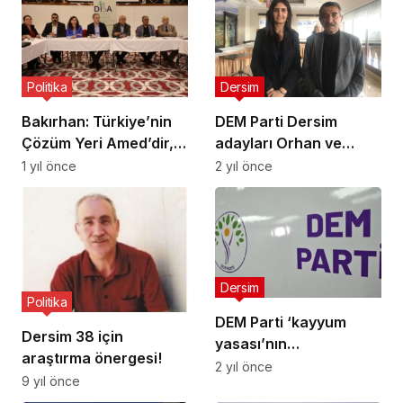
Politika
Dersim
Bakırhan: Türkiye’nin
DEM Parti Dersim
Çözüm Yeri Amed’dir,
adayları Orhan ve
Gözlemci 85 Milyondur
Konak: Tunceli
1 yıl önce
2 yıl önce
manipülasyonuna karşı
Dersim
Dersim
Politika
DEM Parti ‘kayyum
Dersim 38 için
yasası’nın
araştırma önergesi!
değiştirilmesi için
2 yıl önce
9 yıl önce
kanun teklifi verdi