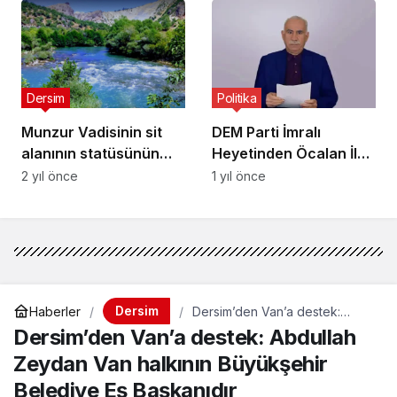
Dersim
Politika
Munzur Vadisinin sit
DEM Parti İmralı
alanının statüsünün
Heyetinden Öcalan İle
düşürülmesinin
Görüşme Sonrası İlk
2 yıl önce
1 yıl önce
sonuçları neler olacak?
Açıklama
Dersim
Haberler
Dersim’den Van’a destek:
Abdullah Zeydan Van halkının
Dersim’den Van’a destek: Abdullah
Büyükşehir Belediye Eş
Başkanıdır
Zeydan Van halkının Büyükşehir
Belediye Eş Başkanıdır