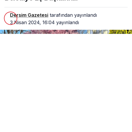
Dersim Gazetesi
tarafından yayınlandı
3 Nisan 2024, 16:04
yayınlandı
0
Paylaş
Beğen
Dersim’de DEM İstanbul milletvekili Cengiz Çiçek,