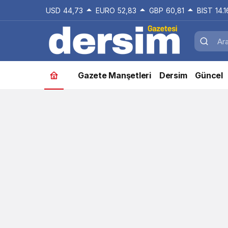
USD
44,73
EURO
52,83
GBP
60,81
BIST
14.
Gazete Manşetleri
Dersim
Güncel