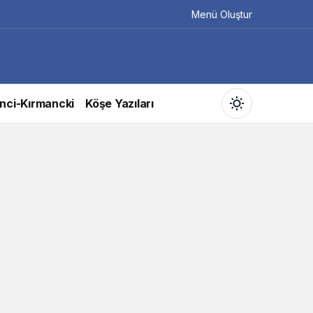
Menü Oluştur
nci-Kırmancki
Köşe Yazıları
Gündüz Modu
Gündüz modunu seçin.
Gece Modu
Gece modunu seçin.