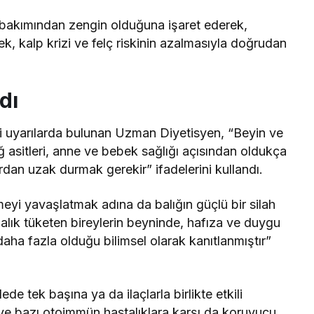
3 bakımından zengin olduğuna işaret ederek,
k, kalp krizi ve felç riskinin azalmasıyla doğrudan
dı
i uyarılarda bulunan Uzman Diyetisyen, “Beyin ve
 asitleri, anne ve bebek sağlığı açısından oldukça
rdan uzak durmak gerekir” ifadelerini kullandı.
emeyi yavaşlatmak adına da balığın güçlü bir silah
alık tüketen bireylerin beyninde, hafıza ve duygu
ha fazla olduğu bilimsel olarak kanıtlanmıştır”
 tek başına ya da ilaçlarla birlikte etkili
 ve bazı otoimmün hastalıklara karşı da koruyucu