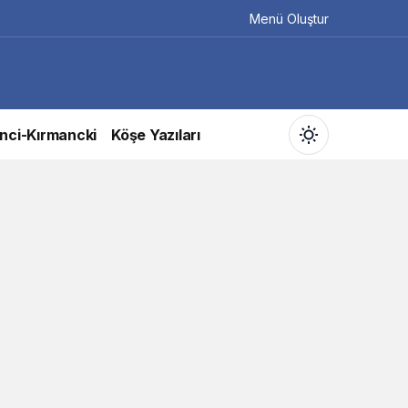
Menü Oluştur
nci-Kırmancki
Köşe Yazıları
Gündüz Modu
Gündüz modunu seçin.
Gece Modu
Gece modunu seçin.