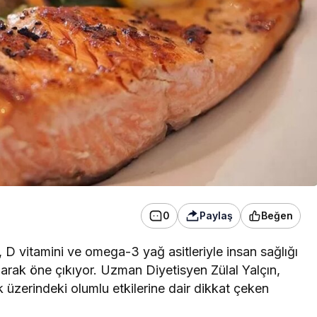
başvuru yapıldı
0
Paylaş
Beğen
ot, D vitamini ve omega-3 yağ asitleriyle insan sağlığı
larak öne çıkıyor. Uzman Diyetisyen Zülal Yalçın,
k üzerindeki olumlu etkilerine dair dikkat çeken