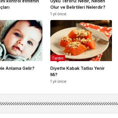
sini kontrol etmenin
Uyku Terörü: Nedir, Neden
çları
Olur ve Belirtileri Nelerdir?
1 yıl önce
Tanıtım
 Ne Anlama Gelir?
Diyette Kabak Tatlısı Yenir
Mi?
1 yıl önce