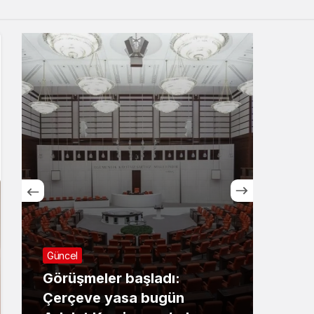
Sistem Modu
Sistem modunu seçin.
Güncel
Günc
Görüşmeler başladı:
Züb
Çerçeve yasa bugün
yas