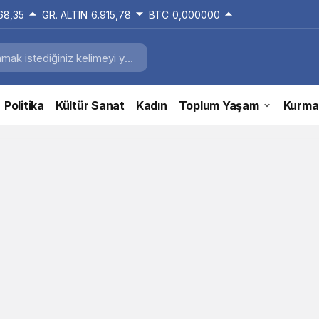
168,35
GR. ALTIN
6.915,78
BTC
0,000000
Politika
Kültür Sanat
Kadın
Toplum Yaşam
Kurma