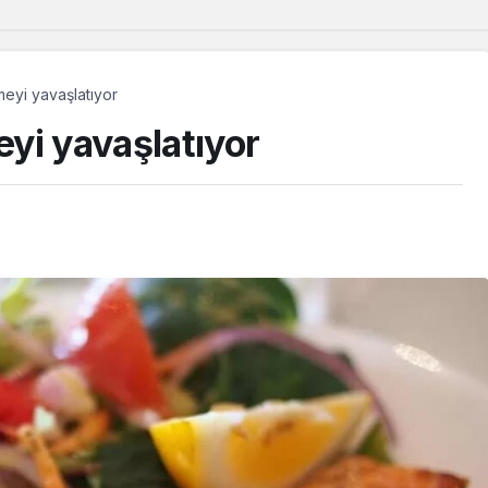
emeyi yavaşlatıyor
eyi yavaşlatıyor
Güncel
Musa Anter davasının
yeniden açılması için