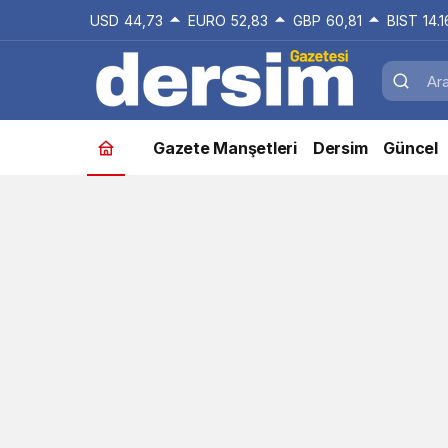
USD
44,73
EURO
52,83
GBP
60,81
BIST
14.
Gazete Manşetleri
Dersim
Güncel