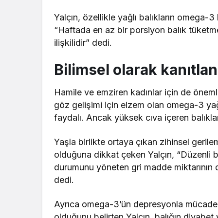
Yalçın, özellikle yağlı balıkların omega-
“Haftada en az bir porsiyon balık tüketme
ilişkilidir” dedi.
Bilimsel olarak kanıtlan
Hamile ve emziren kadınlar için de öneml
göz gelişimi için elzem olan omega-3 yağ
faydalı. Ancak yüksek cıva içeren balıkla
Yaşla birlikte ortaya çıkan zihinsel geril
olduğuna dikkat çeken Yalçın, “Düzenli b
durumunu yöneten gri madde miktarının da
dedi.
Ayrıca omega-3’ün depresyonla mücadelede
olduğunu belirten Yalçın, balığın diyabet