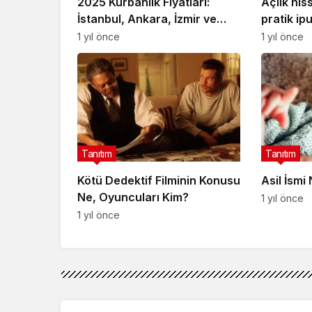
2025 Kurbanlık Fiyatları:
Açlık his
İstanbul, Ankara, İzmir ve
pratik ipu
Diğer İllerde Küçükbaş ve
1 yıl önce
1 yıl önce
Büyükbaş Fiyatları Ne Kadar?
Tanıtım
Tanıtım
Kötü Dedektif Filminin Konusu
Asil İsmi
Ne, Oyuncuları Kim?
1 yıl önce
1 yıl önce