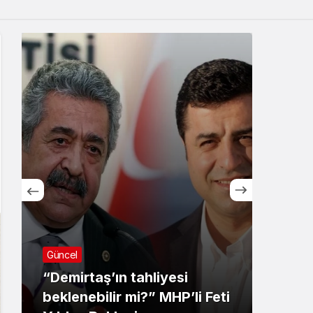
Sistem Modu
Sistem modunu seçin.
Ekoloji
 tahliyesi
 mi?” MHP’li Feti
Dersim’deki orman yan