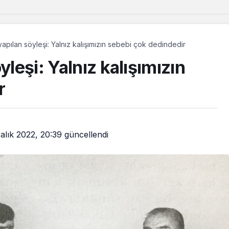
yapılan söyleşi: Yalnız kalışımızın sebebi çok dedindedir
yleşi: Yalnız kalışımızın
r
alık 2022, 20:39
güncellendi
Güncel
Güncel
vrupa’da yetişen Dêrsîmli
“Demirtaş’ın
ocuklar, memleketlerinde
beklenebilir