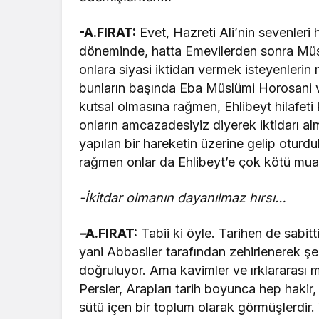
-A.FIRAT:
Evet, Hazreti Ali’nin sevenler
döneminde, hatta Emevilerden sonra Müs
onlara siyasi iktidarı vermek isteyenlerin
bunların başında Eba Müslümi Horosani v
kutsal olmasına rağmen, Ehlibeyt hilafeti
onların amcazadesiyiz diyerek iktidarı almı
yapılan bir hareketin üzerine gelip otur
rağmen onlar da Ehlibeyt’e çok kötü mua
-İkitdar olmanın dayanılmaz hırsı…
–
A.FIRAT:
Tabii ki öyle. Tarihen de sabit
yani Abbasiler tarafından zehirlenerek şehi
doğruluyor. Ama kavimler ve ırklararası
Persler, Arapları tarih boyunca hep hakir
sütü içen bir toplum olarak görmüşlerdir.