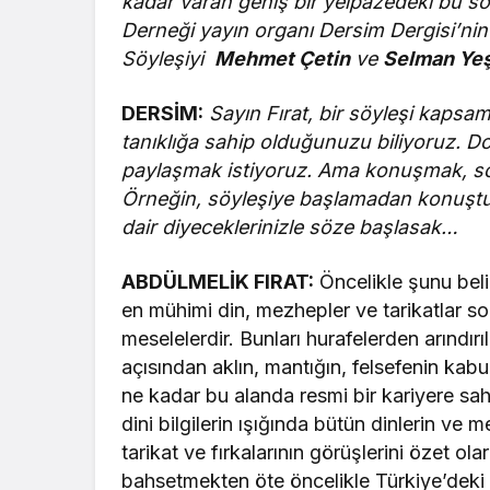
kadar varan geniş bir yelpazedeki bu s
Derneği yayın organı Dersim Dergisi’nin 
Söyleşiyi
Mehmet Çetin
ve
Selman Ye
DERSİM:
Sayın Fırat, bir söyleşi kapsa
tanıklığa sahip olduğunuzu biliyoruz. Doğa
paylaşmak istiyoruz. Ama konuşmak, so
Örneğin, söyleşiye başlamadan konuştuğ
dair diyeceklerinizle söze başlasak…
ABDÜLMELİK FIRAT:
Öncelikle şunu beli
en mühimi din, mezhepler ve tarikatlar sor
meselelerdir. Bunları hurafelerden arındırıl
açısından aklın, mantığın, felsefenin kabu
ne kadar bu alanda resmi bir kariyere sa
dini bilgilerin ışığında bütün dinlerin ve
tarikat ve fırkalarının görüşlerini özet o
bahsetmekten öte öncelikle Türkiye’deki 