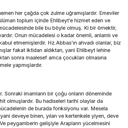
i hemen her çağda çok zulme uğramışlardır. Emeviler
lüman toplum içinde Ehlibeyt’e hizmet eden ve
 mücadelesinde bile bu böyle olmuş. Ki bir örnektir,
ardır. Onun mücadelesi o kadar önemli, anlamlı ve
 kabul etmemişlerdir. Hz.Abbas’ın ahvadı olanlar, biz
şlar fakat iktidarı aldıktan, yani Ehlibeyt lehine
duktan sonra maalesef amca çocukları olmasına
mele yapmışlardır.
tir. Sonraki imamların bir çoğu onların döneminde
t olmuşlardır. Bu hadiseleri tarihi olaylar da
 mücadelenin de burada fonksiyonu var. Mesela
, yani deveye binen, yılan ve kertenkele yiyen, deve
 Ve peygamberin gelişiyle Arapların yücelmesini