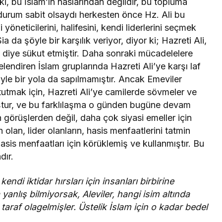
 ki, bu İslam’ın naslarından değildir, bu topluma
u durum sabit olsaydı herkesten önce Hz. Ali bu
öneticilerini, halifesini, kendi liderlerini seçmek
ia da şöyle bir karşılık veriyor, diyor ki; Hazreti Ali,
ın diye sükut etmiştir. Daha sonraki mücadelelere
elendiren İslam gruplarında Hazreti Ali’ye karşı laf
yle bir yola da sapılmamıştır. Ancak Emeviler
utmak için, Hazreti Ali’ye camilerde sövmeler ve
ştur, ve bu farklılaşma o günden bugüne devam
görüşlerden değil, daha çok siyasi emeller için
 olan, lider olanların, hasis menfaatlerini tatmin
hasis menfaatları için körüklemiş ve kullanmıştır. Bu
dır.
ndi iktidar hırsları için insanları birbirine
anlış bilmiyorsak, Aleviler, hangi isim altında
araf olagelmişler. Üstelik İslam için o kadar bedel