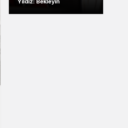
eyin
söndürüldü