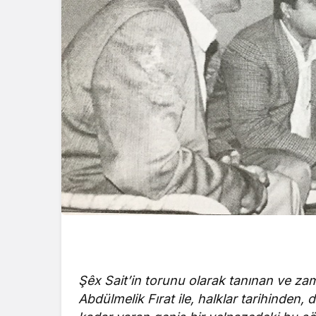
k
Şêx Sait’in torunu olarak tanınan ve za
Abdülmelik Fırat ile, halklar tarihinden, 