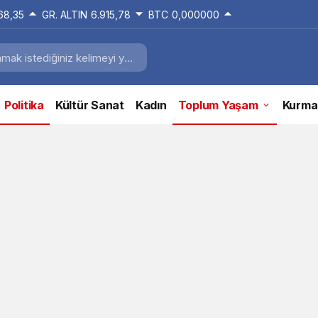
168,35
GR. ALTIN
6.915,78
BTC
0,000000
Politika
Kültür Sanat
Kadın
Toplum Yaşam
Kurma