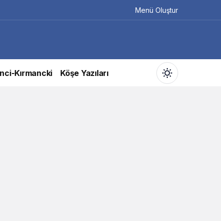
Menü Oluştur
nci-Kırmancki
Köşe Yazıları
Gündüz Modu
Gündüz modunu seçin.
Gece Modu
Gece modunu seçin.