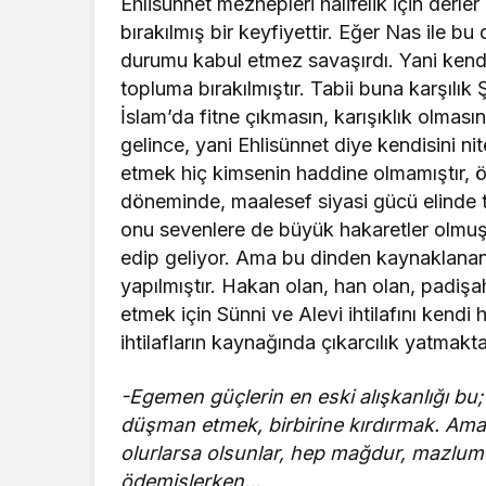
Ehlisünnet mezhepleri halifelik için derler
bırakılmış bir keyfiyettir. Eğer Nas ile b
durumu kabul etmez savaşırdı. Yani kendi y
topluma bırakılmıştır. Tabii buna karşılık Ş
İslam’da fitne çıkmasın, karışıklık olmas
gelince, yani Ehlisünnet diye kendisini nit
etmek hiç kimsenin haddine olmamıştır, ö
döneminde, maalesef siyasi gücü elinde t
onu sevenlere de büyük hakaretler olmu
edip geliyor. Ama bu dinden kaynaklanan 
yapılmıştır. Hakan olan, han olan, padişah
etmek için Sünni ve Alevi ihtilafını kendi 
ihtilafların kaynağında çıkarcılık yatmakta
-Egemen güçlerin en eski alışkanlığı bu; ke
düşman etmek, birbirine kırdırmak. Ama y
olurlarsa olsunlar, hep mağdur, mazlum t
ödemişlerken…