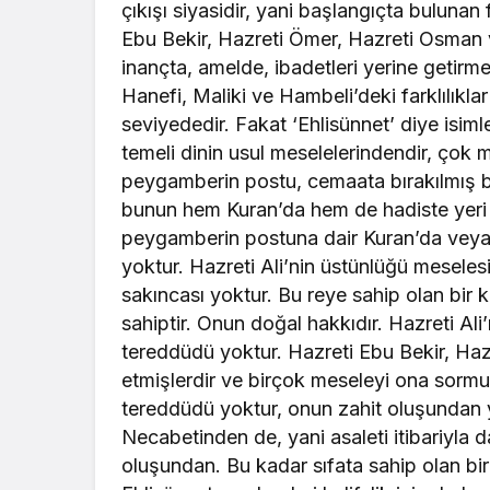
çıkışı siyasidir, yani başlangıçta bulunan f
Ebu Bekir, Hazreti Ömer, Hazreti Osman v
inançta, amelde, ibadetleri yerine getirm
Hanefi, Maliki ve Hambeli’deki farklılıklar
seviyededir. Fakat ‘Ehlisünnet’ diye isimlen
temeli dinin usul meselelerindendir, çok mü
peygamberin postu, cemaata bırakılmış bi
bunun hem Kuran’da hem de hadiste yeri var
peygamberin postuna dair Kuran’da veya
yoktur. Hazreti Ali’nin üstünlüğü meseles
sakıncası yoktur. Bu reye sahip olan bir k
sahiptir. Onun doğal hakkıdır. Hazreti Al
tereddüdü yoktur. Hazreti Ebu Bekir, Haz
etmişlerdir ve birçok meseleyi ona sormu
tereddüdü yoktur, onun zahit oluşundan
Necabetinden de, yani asaleti itibariyl
oluşundan. Bu kadar sıfata sahip olan bir 