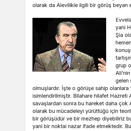
olarak da Alevilikle ilgili bir görüş beyan
Evvela
yani H
Şia ol
hemen 
konuşu
tartış
grup o
Ali’ni
gelen 
olmuşlardır. İşte o görüşe sahip olanlara “Ş
isimlendirilmiştir. Bilahare hilafet Hazre
savaşlardan sonra bu hareket daha çok Alev
olarak bu mücadeleyi yürüttüğü için teorik
bir görüşüdür ve bir mezhep diyebiliriz
yani bir noktai nazar ifade etmektedir. Bu 