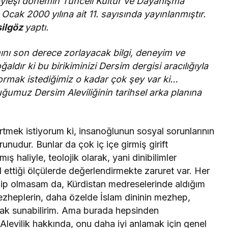
öyleşi dönemin Tunceli Kültür ve Dayanışma
Ocak 2000 yılına ait 11. sayısında yayınlanmıştır.
şilgöz
yaptı.
mını son derece zorlayacak bilgi, deneyim ve
ldır ki bu birikiminizi Dersim dergisi aracılığıyla
rmak istediğimiz o kadar çok şey var ki…
umuz Dersim Aleviliğinin tarihsel arka planına
rtmek istiyorum ki, insanoğlunun sosyal sorunlarının
unudur. Bunlar da çok iç içe girmiş girift
mış haliyle, teolojik olarak, yani dinibilimler
l ettiği ölçülerde değerlendirmekte zaruret var. Her
hip olmasam da, Kürdistan medreselerinde aldığım
 mezheplerin, daha özelde İslam dininin mezhep,
larak sunabilirim. Ama burada hepsinden
Alevilik hakkında, onu daha iyi anlamak için genel