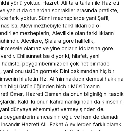
ıkhi yönü yoktur. Hazreti Ali taraftarları ile Hazreti
e yahut da onlardan sonrakiler arasında pratikte,
ekte fark yoktur. Sünni mezheplerde yani Şafii,
 nasılsa, Alevi mezhebiyle farklılıkları da o
dirilen mezheplerin, Alevilikle olan farklılıkların
himdir. Alevilere, Şialara göre halifelik,
r mesele olamaz ve yine onların iddiasına göre
dır. Ehlisünnet ise diyor ki, hilafet, yani
 hadiste, peygamberimizden çok net bir ifade
i, yani onu üstün görmek Dini bakımından hiç bir
imsenin hilafetin Hz. Ali’nin hakkıdır demesi hakkına
i’nin bilgi üstünlüğünden hiçbir Müslümanın
reti Ömer, Hazreti Osman da onun bilginliğini tasdik
şlardır. Kaldı ki onun kahramanlığından da kimsenin
 yani dünyaya ehemmiyet vermeyişinden de.
a da peygamberin amcasının oğlu ve hem de damadı
insandır Hazreti Ali. Fakat Alevilerden farklı olarak