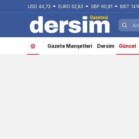
USD
44,73
EURO
52,83
GBP
60,81
BIST
14.
Gazete Manşetleri
Dersim
Güncel