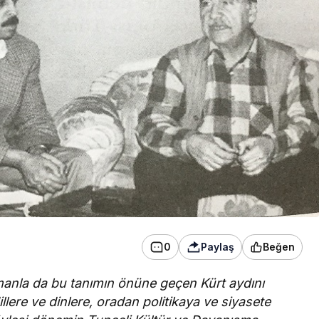
onser verdi
Yıldız: Bekl
0
Paylaş
Beğen
manla da bu tanımın önüne geçen Kürt aydını
dillere ve dinlere, oradan politikaya ve siyasete