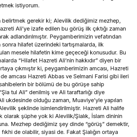
 etmek istiyorum.
 belirtmek gerekir ki; Alevilik dediğimiz mezhep,
azreti Ali’ye izafe edilen bu görüş ilk çıktığı zaman
arak adlandırılmıştır. Peygamberimizin vefatından
sonra hilafet üzerindeki tartışmalarda, ilk
lan mesele hilafetin kime geçeceği konusudur. Bu
malarda “Hilafet Hazreti Ali’nin hakkıdır” diyen bir
rtaya çıkmıştır ki, peygamberimizin amcası, Hazreti
n de amcası Hazreti Abbas ve Selmani Farisi gibi ileri
sahibelerin bir bölümü de bu görüşe sahip
ia tul Ali” denilmiş ve Ali taraftarlığı diye
ti Ali ukdesinde olduğu zaman, Muaviye’yle yapılan
ilik şeklinde isimlendirilmiştir. Hazreti Ali halife
 olarak şüphe yok ki Alevilik/Şialık, İslam dininin
 buna. Mezhep dediğimiz şey dinde “görüş” demektir,
fıkhi de olabilir, siyasi de. Fakat Şialığın ortaya