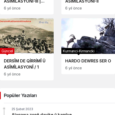
ASÎMÎLASYONÎ-III |
ASÎMÎLASYONÎ-II
Derbeya 12 Êlule ra
6 yıl önce
6 yıl önce
Dima Asîmîlasyonî
Güncel
Kurmanci-Kırmancki
DERSÎM DE QİRRİMÎ Û
HARDO DEWRES SER O
ASÎMÎLASYONÎ / 1
6 yıl önce
6 yıl önce
Popüler Yazıları
25 Şubat 2023
Alaqawa zonê dayike û kamîye