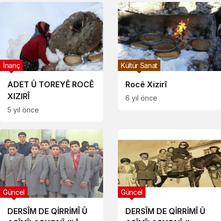
İnanç
Kültür Sanat
ADET Û TOREYÊ ROCÊ
Rocê Xizirî
XIZIRÎ
6 yıl önce
5 yıl önce
Güncel
Güncel
DERSÎM DE QİRRİMÎ Û
DERSÎM DE QİRRİMÎ Û