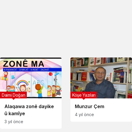
Daimi Doğan
Köşe Yazıları
Alaqawa zonê dayike
Munzur Çem
û kamîye
4 yıl önce
3 yıl önce