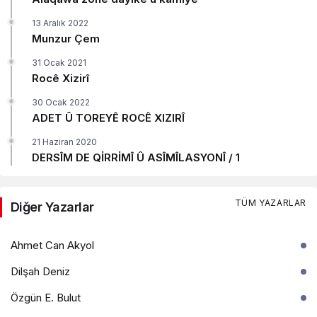
13 Aralık 2022
Munzur Çem
31 Ocak 2021
Rocê Xizirî
30 Ocak 2022
ADET Û TOREYÊ ROCÊ XIZIRÎ
21 Haziran 2020
DERSÎM DE QİRRİMÎ Û ASÎMÎLASYONÎ / 1
TÜM YAZARLAR
Diğer Yazarlar
Ahmet Can Akyol
Dilşah Deniz
Özgün E. Bulut