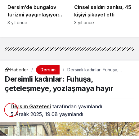
Dersim’de bungalov
Cinsel saldırı zanlısı, 45
turizmi yaygınlaşıyor:
kişiyi şikayet etti
Herkes huzurun
3 yıl önce
3 yıl önce
peşinde
Dersim
Haberler
Dersimli kadınlar: Fuhuşa,
çeteleşmeye, yozlaşmaya
Dersimli kadınlar: Fuhuşa,
hayır
çeteleşmeye, yozlaşmaya hayır
Dersim Gazetesi
tarafından yayınlandı
5 Aralık 2025, 19:08
yayınlandı