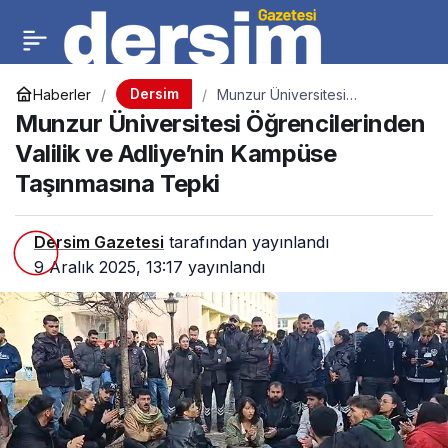
Dersim
Haberler
Munzur Üniversitesi
Öğrencilerinden Valilik ve
Munzur Üniversitesi Öğrencilerinden
Adliye’nin Kampüse
Taşınmasına Tepki
Valilik ve Adliye’nin Kampüse
Taşınmasına Tepki
Dersim Gazetesi
tarafından yayınlandı
9 Aralık 2025, 13:17
yayınlandı