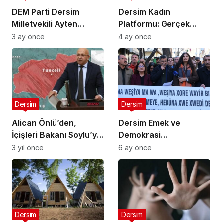
DEM Parti Dersim
Dersim Kadın
Milletvekili Ayten
Platformu: Gerçek
Kordu’dan Adalet
adalet istiyoruz
3 ay önce
4 ay önce
Bakanı’na Onur Sefer
Dosyası İçin Soru
Önergesi
Dersim
Dersim
Alican Önlü’den,
Dersim Emek ve
İçişleri Bakanı Soylu’ya
Demokrasi
13 soru: Dersim,
Platformu’ndan Anadili
3 yıl önce
6 ay önce
depreme hazır mı?
Vurgusu: “Barış ve
Özgürlük Anadille
Mümkün”
Dersim
Dersim