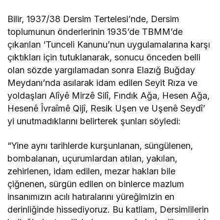
Bilir, 1937/38 Dersim Tertelesi’nde, Dersim
toplumunun önderlerinin 1935’de TBMM’de
çıkarılan ‘Tunceli Kanunu’nun uygulamalarına karşı
çıktıkları için tutuklanarak, sonucu önceden belli
olan sözde yargılamadan sonra Elazığ Buğday
Meydanı’nda asılarak idam edilen Seyit Rıza ve
yoldaşları Alîyê Mirzê Silî, Fındık Ağa, Hesen Ağa,
Hesenê Îvraîmê Qijî, Resik Uşen ve Uşenê Seydî’
yi unutmadıklarını belirterek şunları söyledi:
“Yine aynı tarihlerde kurşunlanan, süngülenen,
bombalanan, uçurumlardan atılan, yakılan,
zehirlenen, idam edilen, mezar hakları bile
çiğnenen, sürgün edilen on binlerce mazlum
insanımızın acılı hatıralarını yüreğimizin en
derinliğinde hissediyoruz. Bu katliam, Dersimlilerin