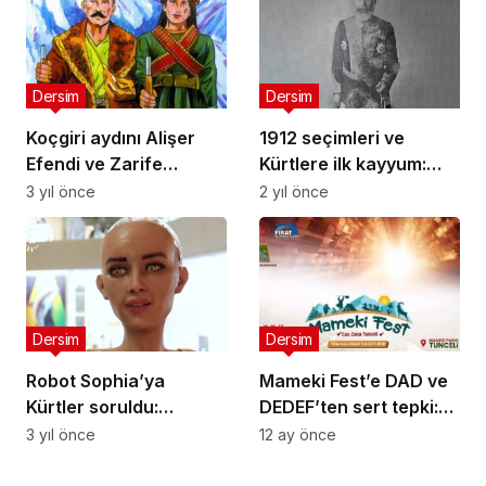
Dersim
Dersim
Koçgiri aydını Alişer
1912 seçimleri ve
Efendi ve Zarife
Kürtlere ilk kayyum:
Xatun…
Hüseyin Kenan
3 yıl önce
2 yıl önce
Bedirhan’ın vekilliği
nasıl gasp edildi?
Dersim
Dersim
Robot Sophia’ya
Mameki Fest’e DAD ve
Kürtler soruldu:
DEDEF’ten sert tepki:
Güçlüler, direnişçiler
“Ticarileşmiş ve
3 yıl önce
12 ay önce
ve kendi hakları için
asimilasyoncu
savaşmaya hazır bir
festivallere hayır”