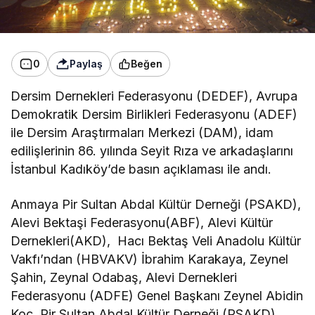
0
Paylaş
Beğen
Dersim Dernekleri Federasyonu (DEDEF), Avrupa
Demokratik Dersim Birlikleri Federasyonu (ADEF)
ile Dersim Araştırmaları Merkezi (DAM), idam
edilişlerinin 86. yılında Seyit Rıza ve arkadaşlarını
İstanbul Kadıköy’de basın açıklaması ile andı.
Anmaya Pir Sultan Abdal Kültür Derneği (PSAKD),
Alevi Bektaşi Federasyonu(ABF), Alevi Kültür
Dernekleri(AKD), Hacı Bektaş Veli Anadolu Kültür
Vakfı’ndan (HBVAKV) İbrahim Karakaya, Zeynel
Şahin, Zeynal Odabaş, Alevi Dernekleri
Federasyonu (ADFE) Genel Başkanı Zeynel Abidin
Koç, Pir Sultan Abdal Kültür Derneği (PSAKD)