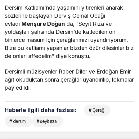
Dersim Katliamı’nda yaşamını yitirenleri anarak
sözlerine başlayan Derviş Cemal Ocağı
evladı
Menşure Doğan
da, “Seyit Rıza ve
yoldaşları şahsında Dersim’de katledilen on
binlerce masum için çerağlarımızı uyandırıyorum.
Bize bu katliamı yapanlar bizden özür dilesinler biz
de onları affedelim” diye konuştu.
Dersimli müzisyenler Raber Diler ve Erdoğan Emir
ağıt okuduktan sonra çerağlar uyandırılıp, lokmalar
pay edildi.
Haberle ilgili daha fazlası:
# Çerağ
# dersim
# seyit rıza