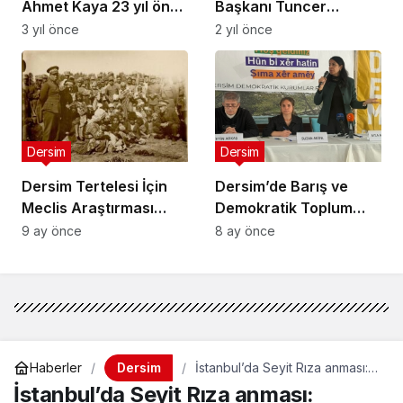
Ahmet Kaya 23 yıl önce
Başkanı Tuncer
bugün aramızdan
Bakırhan: Baş
3 yıl önce
2 yıl önce
ayrıldı: Irkçı linçe
müzakereci Abdullah
maruz kaldıktan sonra,
Öcalan’dır
sürgünde hayatını
kaybetmişti
Dersim
Dersim
Dersim Tertelesi İçin
Dersim’de Barış ve
Meclis Araştırması
Demokratik Toplum
Talebi
Buluşması
9 ay önce
8 ay önce
Dersim
Haberler
İstanbul’da Seyit Rıza anması:
Dersim, 86 yıldır atalarının
İstanbul’da Seyit Rıza anması:
mezar yerini bulmaya çalışıyor