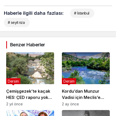
Haberle ilgili daha fazlası:
# İstanbul
# seyit rıza
Benzer Haberler
Dersim
Dersim
Çemişgezek’te kaçak
Kordu’dan Munzur
HES: ÇED raporu yok
Vadisi için Meclis’e
ama inşaat başladı
çifte soru önergesi
2 yıl önce
2 ay önce