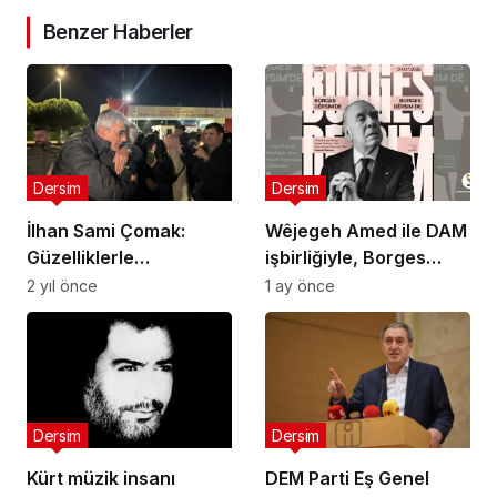
Benzer Haberler
Dersim
Dersim
İlhan Sami Çomak:
Wêjegeh Amed ile DAM
Güzelliklerle
işbirliğiyle, Borges
uğraşmamız gerekiyor
Dêrsim’de
2 yıl önce
1 ay önce
Dersim
Dersim
Kürt müzik insanı
DEM Parti Eş Genel