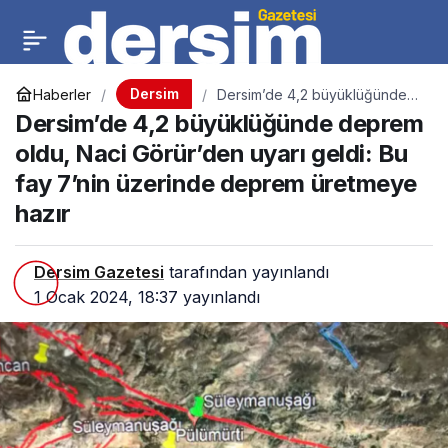
Dersim
Haberler
Dersim’de 4,2 büyüklüğünde
deprem oldu, Naci Görür’den
Dersim’de 4,2 büyüklüğünde deprem
uyarı geldi: Bu fay 7’nin
üzerinde deprem üretmeye
oldu, Naci Görür’den uyarı geldi: Bu
hazır
fay 7’nin üzerinde deprem üretmeye
hazır
Dersim Gazetesi
tarafından yayınlandı
1 Ocak 2024, 18:37
yayınlandı