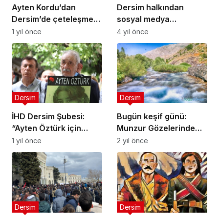
Ayten Kordu’dan
Dersim halkından
Dersim’de çeteleşme
sosyal medya
ve yozlaşma
kampanyası:
1 yıl önce
4 yıl önce
girişimlerine karşı
#AvcılıkCinayettir
ortak mücadele çağrısı
Dersim
Dersim
İHD Dersim Şubesi:
Bugün keşif günü:
“Ayten Öztürk için
Munzur Gözelerinde
hakikat ve adalet
keşif yapılacak
1 yıl önce
2 yıl önce
talebimizden
vazgeçmeyeceğiz”
Dersim
Dersim