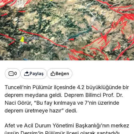
0
Paylaş
Beğen
Tunceli’nin Pülümür ilçesinde 4.2 büyüklüğünde bir
deprem meydana geldi. Deprem Bilimci Prof. Dr.
Naci Görür, “Bu fay kırılmaya ve 7’nin üzerinde
deprem üretmeye hazır” dedi.
Afet ve Acil Durum Yönetimi Başkanlığı’nın merkez
üssün Dersim’in Pülümür ilçesi olarak saptadığı