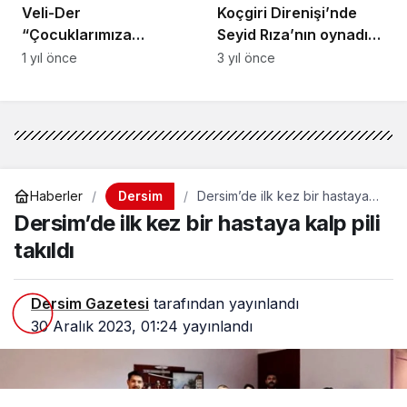
Veli-Der
Koçgiri Direnişi’nde
“Çocuklarımıza
Seyid Rıza’nın oynadığı
Dokunmayın” Çağrısı
rol
1 yıl önce
3 yıl önce
Yaptı: Öğrenci
Gözaltılarına Tepki
Dersim
Haberler
Dersim’de ilk kez bir hastaya
kalp pili takıldı
Dersim’de ilk kez bir hastaya kalp pili
takıldı
Dersim Gazetesi
tarafından yayınlandı
30 Aralık 2023, 01:24
yayınlandı