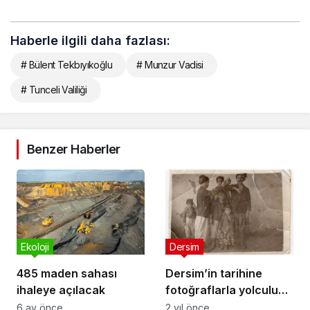
Haberle ilgili daha fazlası:
# Bülent Tekbıyıkoğlu
# Munzur Vadisi
# Tunceli Valiliği
Benzer Haberler
Ekoloji
Dersim
485 maden sahası
Dersim’in tarihine
ihaleye açılacak
fotoğraflarla yolculuk
yapmak ister misiniz?
6 ay önce
2 yıl önce