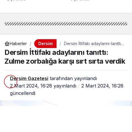
Dersim
Haberler
Dersim İttifakı adaylarını tanıttı:
Zulme zorbalığa karşı sırt sırta
Dersim İttifakı adaylarını tanıttı:
verdik
Zulme zorbalığa karşı sırt sırta verdik
Dersim Gazetesi
tarafından yayınlandı
2 Mart 2024, 16:28
yayınlandı
2 Mart 2024, 16:28
güncellendi