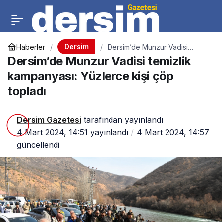
Dersim
Haberler
Dersim’de Munzur Vadisi
temizlik kampanyası: Yüzlerce
Dersim’de Munzur Vadisi temizlik
kişi çöp topladı
kampanyası: Yüzlerce kişi çöp
topladı
Dersim Gazetesi
tarafından yayınlandı
4 Mart 2024, 14:51
yayınlandı
4 Mart 2024, 14:57
güncellendi