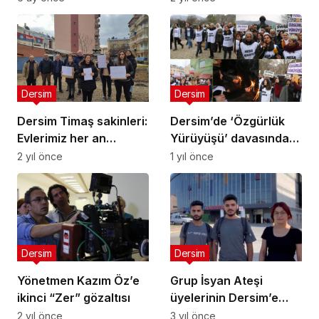
Dersim
Dersim
Dersim Timaş sakinleri:
Dersim’de ‘Özgürlük
Evlerimiz her an
Yürüyüşü’ davasında
başımıza yıkılabilir,
karar açıklandı
2 yıl önce
1 yıl önce
artan kiralar nedeniyle
çıkamıyoruz
Dersim
Dersim
Yönetmen Kazım Öz’e
Grup İsyan Ateşi
ikinci “Zer” gözaltısı
üyelerinin Dersim’e
girişi yasaklandı
2 yıl önce
3 yıl önce