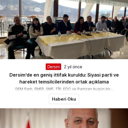
Dersim
2 yıl önce
Dersim’de en geniş ittifak kuruldu: Siyasi parti ve
hareket temsilcilerinden ortak açıklama
DEM Parti, EMEP, SMF, TİP, EÖC ve Partizan bugün bir...
Haberi Oku