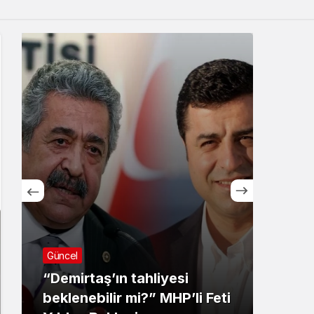
Sistem Modu
Sistem modunu seçin.
Güncel
Ekoloj
“Demirtaş’ın tahliyesi
beklenebilir mi?” MHP’li Feti
Ders