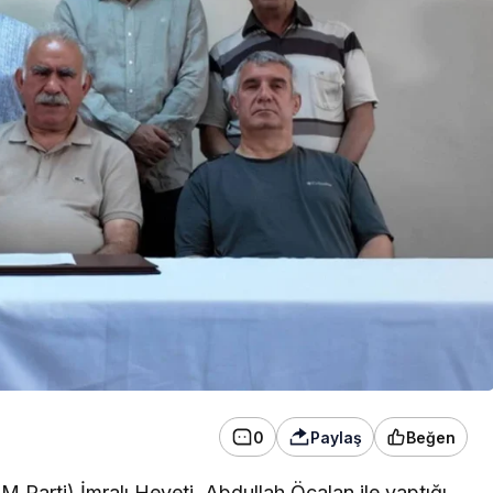
konser verdi
0
Paylaş
Beğen
M Parti) İmralı Heyeti, Abdullah Öcalan ile yaptığı