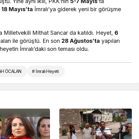
ştü. Yine aynı ikili, PKK’nin
5-7 Mayıs
’ta
n
18 Mayıs’ta
İmralı’ya giderek yeni bir görüşme
a Milletvekili Mithat Sancar da katıldı. Heyet,
6
alan ile görüştü. En son
28 Ağustos’ta
yapılan
yetin İmralı’daki son teması oldu.
AH ÖCALAN
# İmralı Heyeti