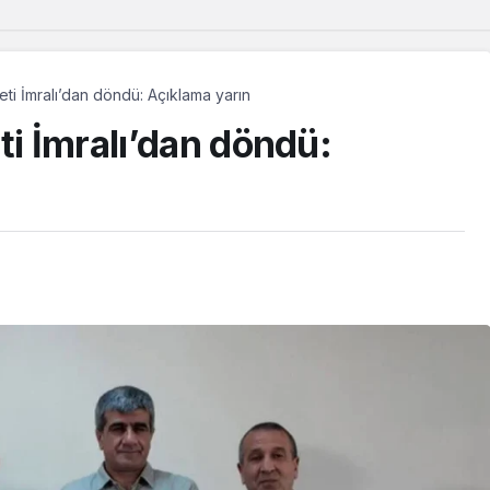
eti İmralı’dan döndü: Açıklama yarın
ti İmralı’dan döndü:
Güncel
Avrupa’da yetişen Dêrsîmli
çocuklar, memleketlerinde