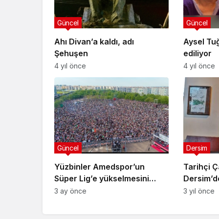
Güncel
Güncel
Ahı Divan’a kaldı, adı
Aysel Tu
Şehuşen
ediliyor
4 yıl önce
4 yıl önce
Güncel
Dersim
Yüzbinler Amedspor’un
Tarihçi Ç
Süper Lig’e yükselmesini
Dersim’d
kutladı
kaçınılma
3 ay önce
3 yıl önce