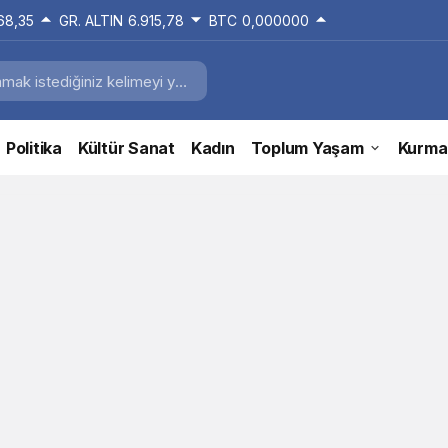
168,35
GR. ALTIN
6.915,78
BTC
0,000000
Politika
Kültür Sanat
Kadın
Toplum Yaşam
Kurma