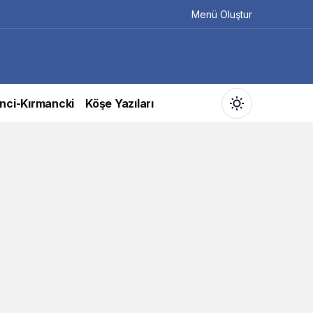
Menü Oluştur
nci-Kırmancki
Köşe Yazıları
Gündüz Modu
Gündüz modunu seçin.
Gece Modu
Gece modunu seçin.