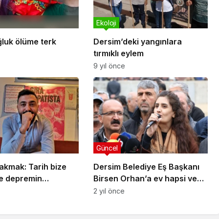
Ekoloji
ğluk ölüme terk
Dersim’deki yangınlara
tırmıklı eylem
9 yıl önce
Güncel
akmak: Tarih bize
Dersim Belediye Eş Başkanı
e depremin
Birsen Orhan’a ev hapsi ve
zlığını gösteriyor
yurtdışı yasağı
2 yıl önce