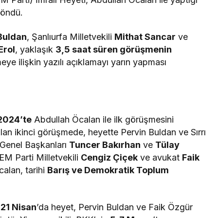
döndü.
Buldan
, Şanlıurfa Milletvekili
Mithat Sancar
ve
Erol
, yaklaşık
3,5 saat süren görüşmenin
ye ilişkin yazılı açıklamayı yarın yapması
 2024’te
Abdullah Öcalan ile ilk görüşmesini
lan ikinci görüşmede, heyette Pervin Buldan ve Sırrı
 Genel Başkanları
Tuncer Bakırhan
ve
Tülay
EM Parti Milletvekili
Cengiz Çiçek
ve avukat
Faik
alan, tarihi
Barış ve Demokratik Toplum
i
21 Nisan
’da heyet, Pervin Buldan ve Faik Özgür