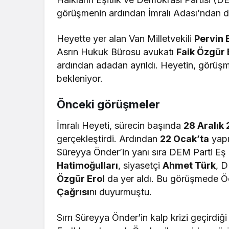
görüşmenin ardından İmralı Adası’ndan 
Heyette yer alan Van Milletvekili
Pervin 
Asrın Hukuk Bürosu avukatı
Faik Özgür 
ardından adadan ayrıldı. Heyetin, görüşme
bekleniyor.
Önceki görüşmeler
İmralı Heyeti, sürecin başında
28 Aralık
gerçekleştirdi. Ardından
22 Ocak’ta
yapı
Süreyya Önder’in yanı sıra DEM Parti Eş
Hatimoğulları
, siyasetçi
Ahmet Türk
, D
Özgür Erol
da yer aldı. Bu görüşmede Öc
Çağrısı
nı duyurmuştu.
Sırrı Süreyya Önder’in kalp krizi geçirdiğ