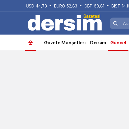
USD
44,73
EURO
52,83
GBP
60,81
BIST
14.
Gazete Manşetleri
Dersim
Güncel