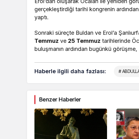
Erol’dan oluşarak Öcalan ile yeniden görü
gerçekleştirdiği tarihi kongrenin ardında
yaptı.
Sonraki süreçte Buldan ve Erol’a Şanlıurf
Temmuz
ve
25 Temmuz
tarihlerinde Öc
buluşmanın ardından bugünkü görüşme, he
Haberle ilgili daha fazlası:
# ABDULL
Benzer Haberler