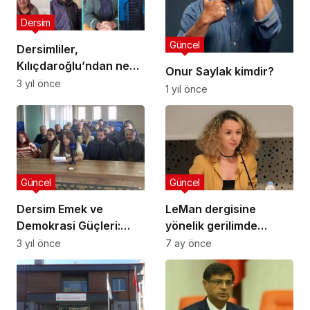
Dersim
Güncel
Dersimliler,
Kılıçdaroğlu’ndan ne
Onur Saylak kimdir?
bekliyor: Barış,
3 yıl önce
1 yıl önce
kardeşlik ve
demokrasi…
Güncel
Güncel
Dersim Emek ve
LeMan dergisine
Demokrasi Güçleri:
yönelik gerilimde
Dersim birinci
tutuklanan
3 yıl önce
7 ay önce
derecede deprem
akademisyen Aslı
bölgesi, hazırlıklı olalım
Aydemir tahliye edildi