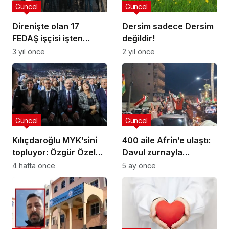
Güncel
Güncel
Direnişte olan 17
Dersim sadece Dersim
FEDAŞ işçisi işten
değildir!
çıkarıldı: Sanatçılardan
3 yıl önce
2 yıl önce
işçilere destek
Güncel
Güncel
Kılıçdaroğlu MYK’sini
400 aile Afrin’e ulaştı:
topluyor: Özgür Özel
Davul zurnayla
görevden alınacak
karşılandılar
4 hafta önce
5 ay önce
iddiası