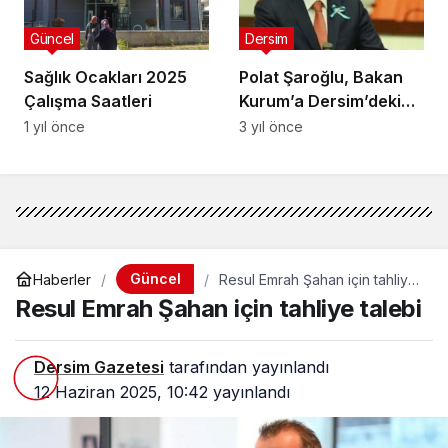
Güncel
Dersim
Sağlık Ocakları 2025
Polat Şaroğlu, Bakan
Çalışma Saatleri
Kurum’a Dersim’deki
kerpiç evleri ve riskli
1 yıl önce
3 yıl önce
binaları sordu
Güncel
Haberler
Resul Emrah Şahan için tahliye
talebi
Resul Emrah Şahan için tahliye talebi
Dersim Gazetesi
tarafından yayınlandı
12 Haziran 2025, 10:42
yayınlandı