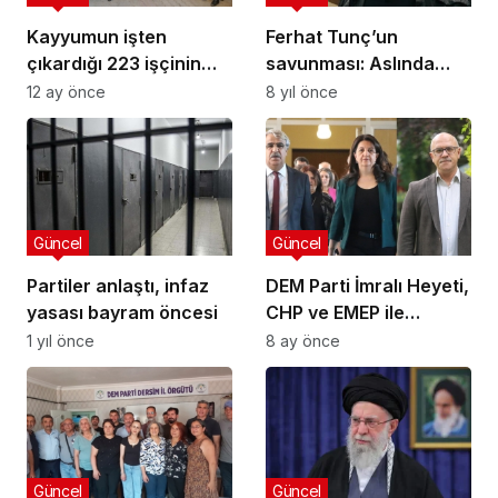
Kayyumun işten
Ferhat Tunç’un
çıkardığı 223 işçinin
savunması: Aslında
eylemi sürüyor
yargılanmak istenen
12 ay önce
8 yıl önce
ben değilim…
Güncel
Güncel
Partiler anlaştı, infaz
DEM Parti İmralı Heyeti,
yasası bayram öncesi
CHP ve EMEP ile
Görüşecek
1 yıl önce
8 ay önce
Güncel
Güncel