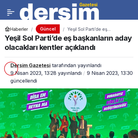
Güncel
Haberler
Yeşil Sol Parti’de eş
başkanların aday olacakları
Yeşil Sol Parti’de eş başkanların aday
kentler açıklandı
olacakları kentler açıklandı
Dersim Gazetesi
tarafından yayınlandı
9 Nisan 2023, 13:28
yayınlandı
9 Nisan 2023, 13:30
güncellendi