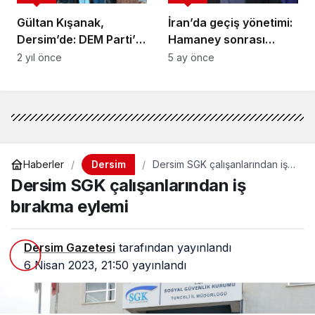
Gültan Kışanak,
İran’da geçiş yönetimi:
Dersim’de: DEM Parti’yi
Hamaney sonrası
ziyaret etti
süreç nasıl işleyecek?
2 yıl önce
5 ay önce
Dersim
Haberler
Dersim SGK çalışanlarından iş
bırakma eylemi
Dersim SGK çalışanlarından iş
bırakma eylemi
Dersim Gazetesi
tarafından yayınlandı
6 Nisan 2023, 21:50
yayınlandı