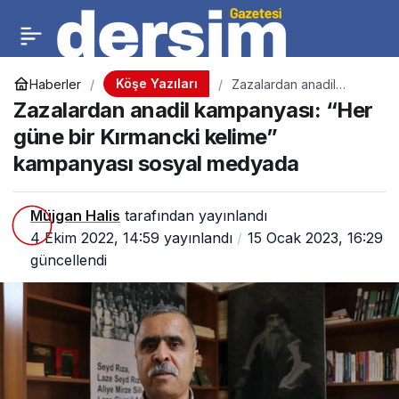
Köşe Yazıları
Haberler
Zazalardan anadil
kampanyası: “Her güne
Zazalardan anadil kampanyası: “Her
bir Kırmancki kelime”
kampanyası sosyal
güne bir Kırmancki kelime”
medyada
kampanyası sosyal medyada
Müjgan Halis
tarafından yayınlandı
4 Ekim 2022, 14:59
yayınlandı
15 Ocak 2023, 16:29
güncellendi