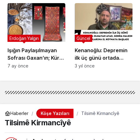
Bugüne Düşen
Sorumluluk
Erdoğan Yalgın
Güncel
Işığın Paylaşılmayan
Kenanoğlu: Depremin
Sofrası Gaxan’ın; Kürt
ilk üç günü ortada
Alevileri ve Ermeni
olmayan AFAD, sonra
7 ay önce
3 yıl önce
İnanç Coğrafyasındaki
halkın yardımlarına el
“Kadim Ateşin
koymaya başladı
Hatırlattığı” İzleri!
Köşe Yazıları
Haberler
Tilsimê Kirmancîyê
Tilsimê Kirmancîyê