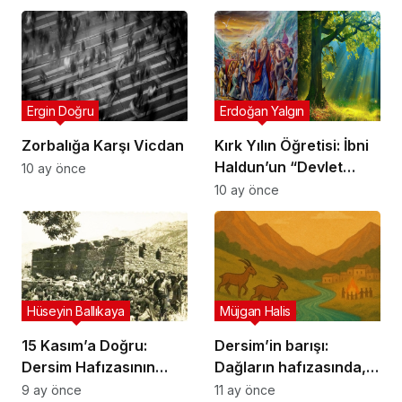
Ergin Doğru
Erdoğan Yalgın
Zorbalığa Karşı Vicdan
Kırk Yılın Öğretisi: İbni
Haldun’un “Devlet
10 ay önce
Teorisi” Bağlamında
10 ay önce
“Alevi Örgütlülüğünün
Otuz Yılı”
Hüseyin Ballıkaya
Müjgan Halis
15 Kasım’a Doğru:
Dersim’in barışı:
Dersim Hafızasının
Dağların hafızasında,
Politik Anlamı ve
nehirlerin akışında
9 ay önce
11 ay önce