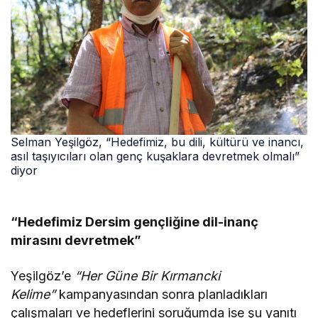
Selman Yeşilgöz, “Hedefimiz, bu dili, kültürü ve inancı,
asıl taşıyıcıları olan genç kuşaklara devretmek olmalı”
diyor
“Hedefimiz Dersim gençliğine dil-inanç
mirasını devretmek”
Yeşilgöz’e
“Her Güne Bir Kırmancki
Kelime”
kampanyasından sonra planladıkları
çalışmaları ve hedeflerini soruğumda ise şu yanıtı