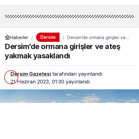
duruşması görüldü
Dersim
Haberler
Dersim’de ormana girişler ve
ateş yakmak yasaklandı
Dersim’de ormana girişler ve ateş
yakmak yasaklandı
Dersim Gazetesi
tarafından yayınlandı
21 Haziran 2023, 01:30
yayınlandı