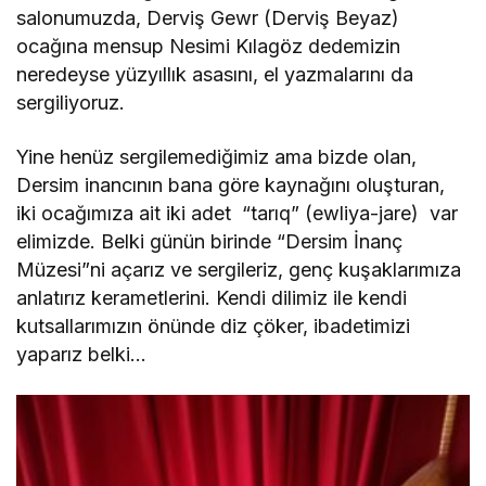
salonumuzda, Derviş Gewr (Derviş Beyaz)
ocağına mensup Nesimi Kılagöz dedemizin
neredeyse yüzyıllık asasını, el yazmalarını da
sergiliyoruz.
Yine henüz sergilemediğimiz ama bizde olan,
Dersim inancının bana göre kaynağını oluşturan,
iki ocağımıza ait iki adet “tarıq” (ewliya-jare) var
elimizde. Belki günün birinde “Dersim İnanç
Müzesi”ni açarız ve sergileriz, genç kuşaklarımıza
anlatırız kerametlerini. Kendi dilimiz ile kendi
kutsallarımızın önünde diz çöker, ibadetimizi
yaparız belki…