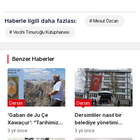
Haberle ilgili daha fazlası:
# Mesut Özcan
# Vecihi Timuroğlu Kütüphanesi
Benzer Haberler
Dersim
Dersim
‘Gaban de Ju Çe
Dersimliler nasıl bir
Xawaçur’: “Tarihimiz
belediye yönetimi
38’den ibaret değil”
istediklerini anlattı:
3 yıl önce
3 yıl önce
Kurtarıcı değil, ortak