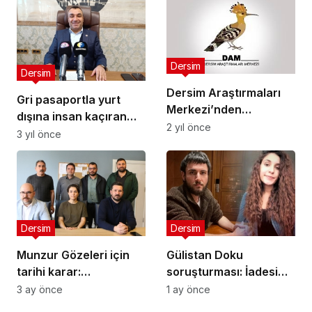
aklın olduğu bir
yönetim istiyoruz
Dersim
Dersim
Dersim Araştırmaları
Gri pasaportla yurt
Merkezi’nden
dışına insan kaçıran
“Anadolu’nun
2 yıl önce
başkan, Elazığ’ın o
3 yıl önce
Horasan’ı Tunceli”
beldesinden yeniden
Sempozyumuna tepki:
aday gösterildi
Dersim’i Türkleştirme
projelerinin devamı
Dersim
Dersim
Munzur Gözeleri için
Gülistan Doku
tarihi karar:
soruşturması: İadesi
TMMOB’den “Tüm vadi
talep edilen Umut
3 ay önce
1 ay önce
korunsun” çağrısı
Altaş’ın ABD’deki ilk