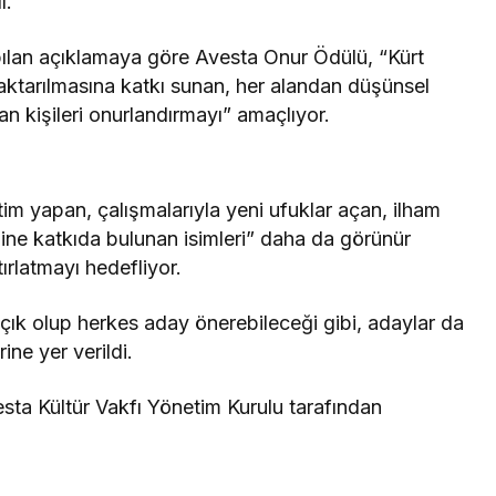
ı.
ılan a
ç
ıklamaya göre
Avesta Onur
Ödülü, “Kürt
aktarılmasına katkı sunan, her alandan d
ü
ş
ünsel
atan kişileri onurlandırmayı” ama
çl
ıyor.
tim yapan, çal
ışmalarıyla yeni ufuklar a
çan, ilham
ine katkıda bulunan isimleri” daha da g
örünür
ırlatmayı hedefliyor.
aç
ık olup herkes aday
önerebilece
ği gibi, adaylar da
ine yer verildi.
esta Kültür Vakf
ı Y
önetim Kurulu taraf
ından