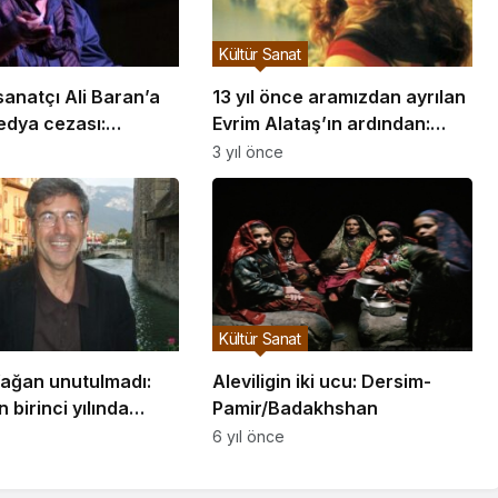
Kültür Sanat
sanatçı Ali Baran’a
13 yıl önce aramızdan ayrılan
edya cezası:
Evrim Alataş’ın ardından:
ya dönemiyor
Kürtlerin muzip kızı, acıları
3 yıl önce
gülerek anmamızı sağladı
Kültür Sanat
Yağan unutulmadı:
Aleviligin iki ucu: Dersim-
birinci yılında
Pamir/Badakhshan
buluştu
6 yıl önce