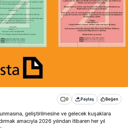
konser verdi
0
Paylaş
Beğen
orunmas
ına, geliştirilmesine ve gelecek kuşaklara
dırmak amacıyla 2026 yılından itibaren her yıl