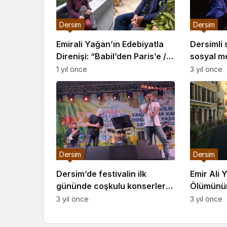
Dersim
Dersim
Emirali Yağan’ın Edebiyatla
Dersimli 
Direnişi: “Babil’den Paris’e /
sosyal m
Kitabeden Kitaba” Üzerine
Almanya’
1 yıl önce
3 yıl önce
Bir Söyleşi
Dersim
Dersim
Dersim’de festivalin ilk
Emir Ali 
gününde coşkulu konserleri
Ölümünün 
binlerce kişi izledi
dostları 
3 yıl önce
3 yıl önce