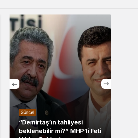
Sistem Modu
Sistem modunu seçin.
Güncel
Ekoloj
“Demirtaş’ın tahliyesi
beklenebilir mi?” MHP’li Feti
Ders