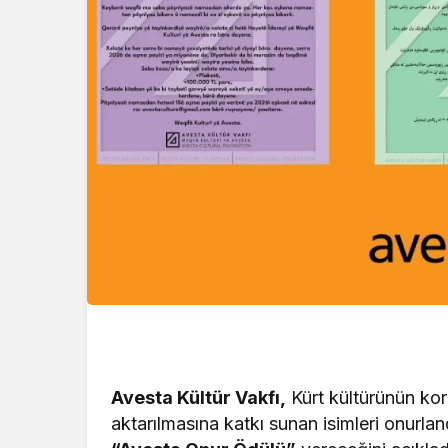
Avesta K
ültür Vakf
ı,
K
ürt kültürünün k
aktarılmasına katkı sunan isimleri onurlan