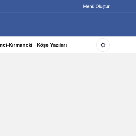
Menü Oluştur
nci-Kırmancki
Köşe Yazıları
Gündüz Modu
Gündüz modunu seçin.
Gece Modu
Gece modunu seçin.