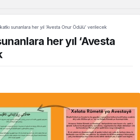
 katkı sunanlara her yıl ‘Avesta Onur Ödülü’ verilecek
sunanlara her yıl ‘Avesta
k
Güncel
Avrupa’da yetişen Dêrsîmli
çocuklar, memleketlerinde