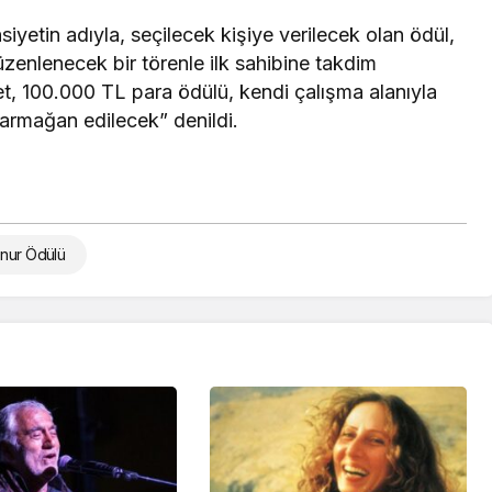
hsiyetin adıyla, se
çilecek ki
şiye verilecek olan
ödül,
üzenlenecek bir törenle ilk sahibine takdim
et,
100.000 TL para
ödülü, k
endi çal
ışma alanıyla
i armağan edilecek” denildi.
nur Ödülü