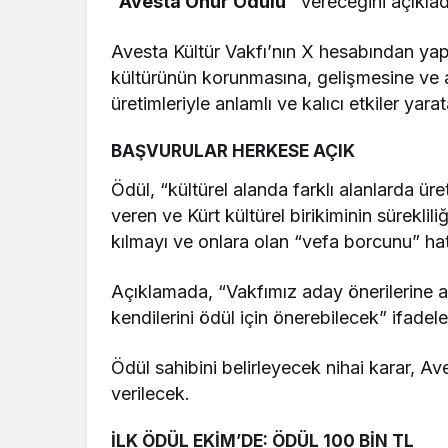
“Avesta Onur
Ödülü”
verece
ğini açıklad
Avesta Kültür Vakfı’nın X hesabından yap
kültürünün korunmas
ına, gelişmesine ve 
üretimleriyle anlaml
ı ve kalıcı etkiler yar
BAŞVURULAR HERKESE AÇIK
Ödül, “kültürel alanda farkl
ı alanlarda
üre
veren ve Kürt kültürel birikiminin süreklili
ğ
k
ılmayı ve onlara olan “vefa borcunu” hat
Açıklamada, “Vakfımız aday
önerilerine 
kendilerini
ödül için önerebilecek” ifadeler
Ödül sahibini belirleyecek nihai karar, Av
verilecek.
İLK ÖDÜL EKİM’DE: ÖDÜL 100 BİN TL