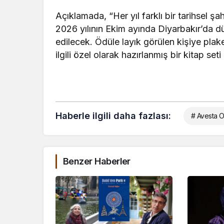
Açıklamada, “
Her yıl farklı bir tarihsel şa
2026 y
ılının Ekim ayında Diyarbakır’da d
edilecek.
Ödüle lay
ık g
örülen ki
şiye p
lak
ilgili
özel olarak haz
ırlanmış bir kitap set
Haberle ilgili daha fazlası:
# Avesta O
Benzer Haberler