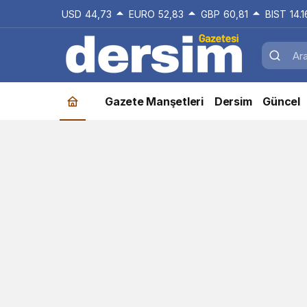
USD
44,73
EURO
52,83
GBP
60,81
BIST
14.
Gazete Manşetleri
Dersim
Güncel