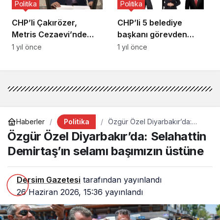
Politika
Politika
CHP’li Çakırözer,
CHP’li 5 belediye
Metris Cezaevi’nde
başkanı görevden
ziyaret ettiği
uzaklaştırıldı
1 yıl önce
1 yıl önce
öğrencilerin
mesajlarını paylaştı
Politika
Haberler
Özgür Özel Diyarbakır’da:
Selahattin Demirtaş’ın selamı
Özgür Özel Diyarbakır’da: Selahattin
başımızın üstüne
Demirtaş’ın selamı başımızın üstüne
Dersim Gazetesi
tarafından yayınlandı
26 Haziran 2026, 15:36
yayınlandı