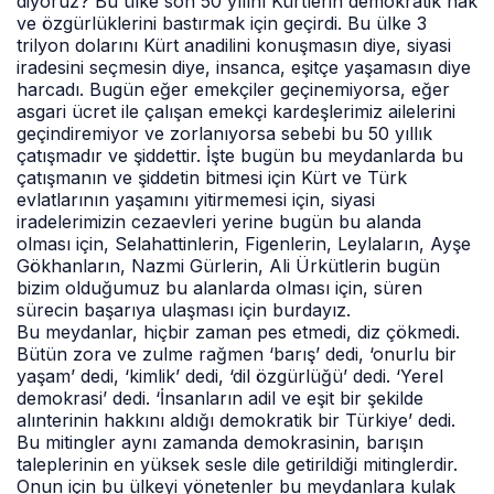
diyoruz? Bu ülke son 50 yılını Kürtlerin demokratik hak
ve özgürlüklerini bastırmak için geçirdi. Bu ülke 3
trilyon dolarını Kürt anadilini konuşmasın diye, siyasi
iradesini seçmesin diye, insanca, eşitçe yaşamasın diye
harcadı. Bugün eğer emekçiler geçinemiyorsa, eğer
asgari ücret ile çalışan emekçi kardeşlerimiz ailelerini
geçindiremiyor ve zorlanıyorsa sebebi bu 50 yıllık
çatışmadır ve şiddettir. İşte bugün bu meydanlarda bu
çatışmanın ve şiddetin bitmesi için Kürt ve Türk
evlatlarının yaşamını yitirmemesi için, siyasi
iradelerimizin cezaevleri yerine bugün bu alanda
olması için, Selahattinlerin, Figenlerin, Leylaların, Ayşe
Gökhanların, Nazmi Gürlerin, Ali Ürkütlerin bugün
bizim olduğumuz bu alanlarda olması için, süren
sürecin başarıya ulaşması için burdayız.
Bu meydanlar, hiçbir zaman pes etmedi, diz çökmedi.
Bütün zora ve zulme rağmen ‘barış’ dedi, ‘onurlu bir
yaşam’ dedi, ‘kimlik’ dedi, ‘dil özgürlüğü’ dedi. ‘Yerel
demokrasi’ dedi. ‘İnsanların adil ve eşit bir şekilde
alınterinin hakkını aldığı demokratik bir Türkiye’ dedi.
Bu mitingler aynı zamanda demokrasinin, barışın
taleplerinin en yüksek sesle dile getirildiği mitinglerdir.
Onun için bu ülkeyi yönetenler bu meydanlara kulak