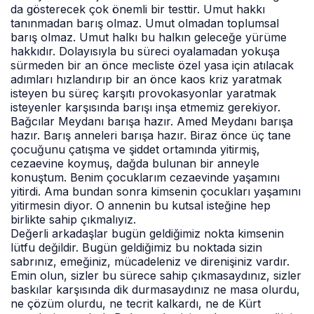
da gösterecek çok önemli bir testtir. Umut hakkı
tanınmadan barış olmaz. Umut olmadan toplumsal
barış olmaz. Umut halkı bu halkın geleceğe yürüme
hakkıdır. Dolayısıyla bu süreci oyalamadan yokuşa
sürmeden bir an önce mecliste özel yasa için atılacak
adımları hızlandırıp bir an önce kaos kriz yaratmak
isteyen bu süreç karşıtı provokasyonlar yaratmak
isteyenler karşısında barışı inşa etmemiz gerekiyor.
Bağcılar Meydanı barışa hazır. Amed Meydanı barışa
hazır. Barış anneleri barışa hazır. Biraz önce üç tane
çocuğunu çatışma ve şiddet ortamında yitirmiş,
cezaevine koymuş, dağda bulunan bir anneyle
konuştum. Benim çocuklarım cezaevinde yaşamını
yitirdi. Ama bundan sonra kimsenin çocukları yaşamını
yitirmesin diyor. O annenin bu kutsal isteğine hep
birlikte sahip çıkmalıyız.
Değerli arkadaşlar bugün geldiğimiz nokta kimsenin
lütfu değildir. Bugün geldiğimiz bu noktada sizin
sabrınız, emeğiniz, mücadeleniz ve direnişiniz vardır.
Emin olun, sizler bu sürece sahip çıkmasaydınız, sizler
baskılar karşısında dik durmasaydınız ne masa olurdu,
ne çözüm olurdu, ne tecrit kalkardı, ne de Kürt