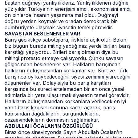
baştan düğmeyi yanlış ilikleriz. Yanlış iliklenen düğme
yüz yıldır Türkiye’nin enerjisini emdi, ekonomisini emdi,
on binlerce insanın yaşamına mal oldu. Düğmeyi
doğru yerden koymak ve oradan demokratik bir
cumhuriyete ulaşmak siyasetin temel görevidir.
SAVAŞTAN BESLENENLER VAR
Barış geciktikçe sabotajlara, risklere açık olur. Bakın,
biz bugün burada miting yaptığımız yerde birileri barış
karşıtlığı yapıyordu. Birileri barış olmasın diye bu
mitingi protesto etmeye çalışıyordu. Çünkü savaşın
gölgesinden beslenenler var. Halkların barışından
halkların buluşmasından korkanlar var. Kürt ve Türk
barışınca oy kaybedeceğini, siyasi zeminini yitireceğini
düşünenler var. Dolayısıyla bu barış karşıtları
karşısında bu süreci ertelemeden bir an önce yasal
adımlarla bir yere ulaştırmak siyasetin temel görevidir.
Halkların buluşmasından korkanlara verilecek en iyi
yanıt barış kapısını sonuna kadar açarak, barış
kapısından dağdakilerin, sürgündekilerin,
cezaevindekilerin dönmesini sağlamaktır.
ABDULLAH ÖCALAN’IN ÖZGÜRLÜĞÜ
Biraz önce sinevizyonda Sayın Abdullah Öcalan’ın