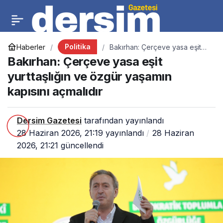
Politika
Haberler
Bakırhan: Çerçeve yasa eşit
yurttaşlığın ve özgür yaşamın
Bakırhan: Çerçeve yasa eşit
kapısını açmalıdır
yurttaşlığın ve özgür yaşamın
kapısını açmalıdır
Dersim Gazetesi
tarafından yayınlandı
28 Haziran 2026, 21:19
yayınlandı
28 Haziran
2026, 21:21
güncellendi