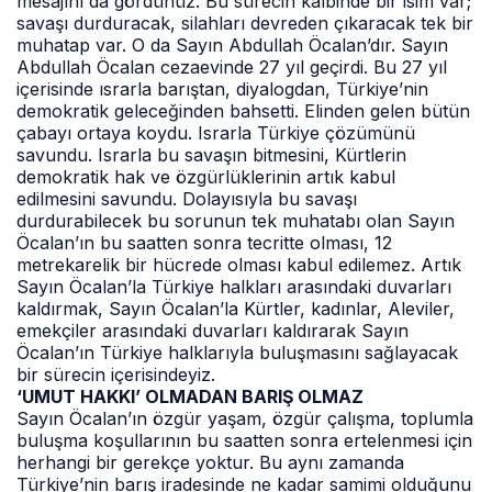
mesajını da gördünüz. Bu sürecin kalbinde bir isim var;
savaşı durduracak, silahları devreden çıkaracak tek bir
muhatap var. O da Sayın Abdullah Öcalan’dır. Sayın
Abdullah Öcalan cezaevinde 27 yıl geçirdi. Bu 27 yıl
içerisinde ısrarla barıştan, diyalogdan, Türkiye’nin
demokratik geleceğinden bahsetti. Elinden gelen bütün
çabayı ortaya koydu. Israrla Türkiye çözümünü
savundu. Israrla bu savaşın bitmesini, Kürtlerin
demokratik hak ve özgürlüklerinin artık kabul
edilmesini savundu. Dolayısıyla bu savaşı
durdurabilecek bu sorunun tek muhatabı olan Sayın
Öcalan’ın bu saatten sonra tecritte olması, 12
metrekarelik bir hücrede olması kabul edilemez. Artık
Sayın Öcalan’la Türkiye halkları arasındaki duvarları
kaldırmak, Sayın Öcalan’la Kürtler, kadınlar, Aleviler,
emekçiler arasındaki duvarları kaldırarak Sayın
Öcalan’ın Türkiye halklarıyla buluşmasını sağlayacak
bir sürecin içerisindeyiz.
‘UMUT HAKKI’ OLMADAN BARIŞ OLMAZ
Sayın Öcalan’ın özgür yaşam, özgür çalışma, toplumla
buluşma koşullarının bu saatten sonra ertelenmesi için
herhangi bir gerekçe yoktur. Bu aynı zamanda
Türkiye’nin barış iradesinde ne kadar samimi olduğunu