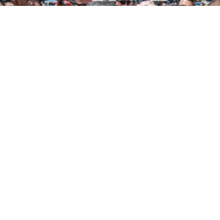
0
Paylaş
Beğen
CHP Lideri Özgür Özel, Diyarbakır’da yaptığı
açıklamada, “Akşam saatlerinde avukatını
çağırarak bize selam yollayan Selahattin
Demirtaş’ın selamı, bütün Diyarbakır adına, bütün
bölge halkı adına, bütün Kürtler adına başımızın
gözümüzün üstünde” dedi.