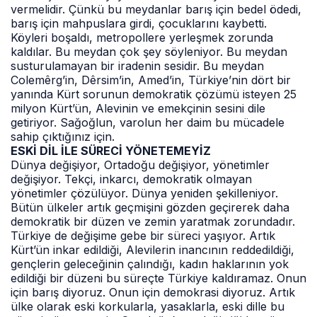
vermelidir. Çünkü bu meydanlar barış için bedel ödedi,
barış için mahpuslara girdi, çocuklarını kaybetti.
Köyleri boşaldı, metropollere yerleşmek zorunda
kaldılar. Bu meydan çok şey söyleniyor. Bu meydan
susturulamayan bir iradenin sesidir. Bu meydan
Colemêrg’in, Dêrsim’in, Amed’in, Türkiye’nin dört bir
yanında Kürt sorunun demokratik çözümü isteyen 25
milyon Kürt’ün, Alevinin ve emekçinin sesini dile
getiriyor. Sağoğlun, varolun her daim bu mücadele
sahip çıktığınız için.
ESKİ DİL İLE SÜRECİ YÖNETEMEYİZ
Dünya değişiyor, Ortadoğu değişiyor, yönetimler
değişiyor. Tekçi, inkarcı, demokratik olmayan
yönetimler çözülüyor. Dünya yeniden şekilleniyor.
Bütün ülkeler artık geçmişini gözden geçirerek daha
demokratik bir düzen ve zemin yaratmak zorundadır.
Türkiye de değişime gebe bir süreci yaşıyor. Artık
Kürt’ün inkar edildiği, Alevilerin inancının reddedildiği,
gençlerin geleceğinin çalındığı, kadın haklarının yok
edildiği bir düzeni bu süreçte Türkiye kaldıramaz. Onun
için barış diyoruz. Onun için demokrasi diyoruz. Artık
ülke olarak eski korkularla, yasaklarla, eski dille bu