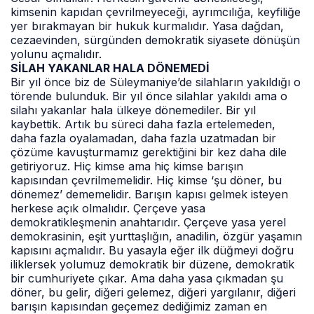
kimsenin kapıdan çevrilmeyeceği, ayrımcılığa, keyfiliğe
yer bırakmayan bir hukuk kurmalıdır. Yasa dağdan,
cezaevinden, sürgünden demokratik siyasete dönüşün
yolunu açmalıdır.
SİLAH YAKANLAR HALA DÖNEMEDİ
Bir yıl önce biz de Süleymaniye’de silahların yakıldığı o
törende bulunduk. Bir yıl önce silahlar yakıldı ama o
silahı yakanlar hala ülkeye dönemediler. Bir yıl
kaybettik. Artık bu süreci daha fazla ertelemeden,
daha fazla oyalamadan, daha fazla uzatmadan bir
çözüme kavuşturmamız gerektiğini bir kez daha dile
getiriyoruz. Hiç kimse ama hiç kimse barışın
kapısından çevrilmemelidir. Hiç kimse ‘şu döner, bu
dönemez’ dememelidir. Barışın kapısı gelmek isteyen
herkese açık olmalıdır. Çerçeve yasa
demokratikleşmenin anahtarıdır. Çerçeve yasa yerel
demokrasinin, eşit yurttaşlığın, anadilin, özgür yaşamın
kapısını açmalıdır. Bu yasayla eğer ilk düğmeyi doğru
iliklersek yolumuz demokratik bir düzene, demokratik
bir cumhuriyete çıkar. Ama daha yasa çıkmadan şu
döner, bu gelir, diğeri gelemez, diğeri yargılanır, diğeri
barışın kapısından geçemez dediğimiz zaman en