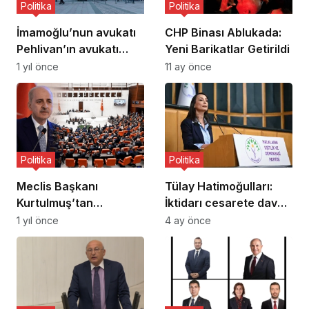
Politika
Politika
İmamoğlu’nun avukatı
CHP Binası Ablukada:
Pehlivan’ın avukatı
Yeni Barikatlar Getirildi
hakkında da gözaltı
1 yıl önce
11 ay önce
kararı
Politika
Politika
Meclis Başkanı
Tülay Hatimoğulları:
Kurtulmuş’tan
İktidarı cesarete davet
“komisyon” mesajı
ediyoruz
1 yıl önce
4 ay önce