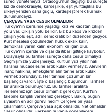
süreci yönetemeyiz. Ortadoğu’nun değiştiği bu süreçte
biz de demokrasiyle, kardeşlikle, eşit yurttaşlıkla bu
ülkeyi yeniden daha güçlü, kardeşleştirerek kurmak
durumundayız.
ÇERÇEVE YASA CESUR OLMALIDIR
Türkiye’nin içerisinde yaşadığı kriz ve kaostan çıkışın
yolu var. Çıkışın yolu bellidir. Biz bu kaos ve krizden
çıkışın yolu eşit, adil, demokratik bir düzenden geçiyor.
Kürt meselesi çözülmeden hukuk eksik kalır,
demokrasi yarım kalır, ekonomi kırılgan olur.
Türkiye’nin içeride ve dışarıda itibarı gittikçe kaybolur.
Dolayısıyla bu tarihsel süreçte daha cesur olmalıyız.
Geçmişimizle yüzleşmeliyiz. Kürt’ün yüz yıldır hak
harama mücadelesine artık kulak vermeliyiz. Alevilerin
inanç hakkına, emekçilerin alın terine artık kulak
vermek zorundayız. Her tarihsel çözümün bir
başlangıcı vardır. İşte o başlangıç bugündür. Tarihsel
bir aralıkta bulunuyoruz. Bu tarihsel aralıkta
ilerlememiz için cesur olmamız gerekiyor. Kürt’ün
talebine karşılık vermemiz gerekiyor. Bakın, bugün
siyasetin en acil görevi nedir? Çerçeve bir yasa
çıkarmaktır. Çerçeve yasa açık olmalıdır. Net olmalıdır.
Cesur olmalıdır. Herkesin güvenle dönebileceği,