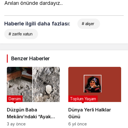
Anıları önünde dardayız..
Haberle ilgili daha fazlası:
# alişer
# zarife xatun
Benzer Haberler
Dersim
Toplum Yaşam
Düzgün Baba
Dünya Yerli Halklar
Mekânı’ndaki “Ayak
Günü
İzleri” Tahrip Edildi
3 ay önce
6 yıl önce