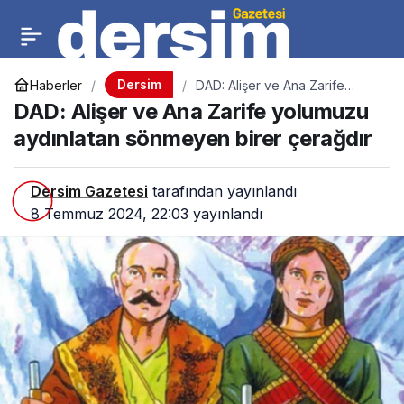
Dersim
Haberler
DAD: Alişer ve Ana Zarife
yolumuzu aydınlatan
DAD: Alişer ve Ana Zarife yolumuzu
sönmeyen birer çerağdır
aydınlatan sönmeyen birer çerağdır
Dersim Gazetesi
tarafından yayınlandı
8 Temmuz 2024, 22:03
yayınlandı