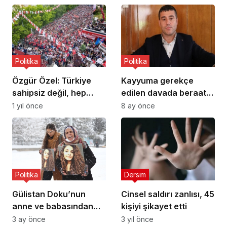
Politika
Politika
Özgür Özel: Türkiye
Kayyuma gerekçe
sahipsiz değil, hep
edilen davada beraat
beraber kurtaracağız
eden Bahçesaray
1 yıl önce
8 ay önce
Eşbaşkanı Ayvaz Hazır
göreve iadesini istedi
Politika
Dersim
Gülistan Doku’nun
Cinsel saldırı zanlısı, 45
anne ve babasından
kişiyi şikayet etti
DNA örneği alındı
3 ay önce
3 yıl önce