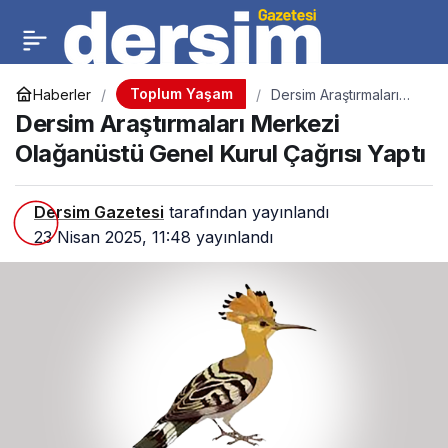
Toplum Yaşam
Haberler
Dersim Araştırmaları
Merkezi Olağanüstü
Dersim Araştırmaları Merkezi
Genel Kurul Çağrısı
Yaptı
Olağanüstü Genel Kurul Çağrısı Yaptı
Dersim Gazetesi
tarafından yayınlandı
23 Nisan 2025, 11:48
yayınlandı