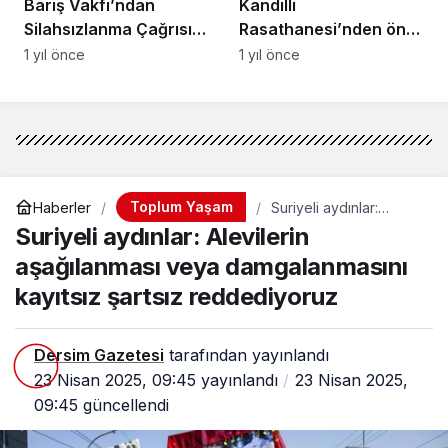
Barış Vakfı’ndan
Kandilli
Silahsızlanma Çağrısı:
Rasathanesi’nden ön
“Çözüm ve Barış İçin
rapor: Depremin
1 yıl önce
1 yıl önce
Siyasi İrade, Toplumsal
şiddeti denizde 8,
Katılım Şart”
karada 5 ölçüldü
Toplum Yaşam
Haberler
Suriyeli aydınlar:
Alevilerin aşağılanması
Suriyeli aydınlar: Alevilerin
veya damgalanmasını
kayıtsız şartsız
aşağılanması veya damgalanmasını
reddediyoruz
kayıtsız şartsız reddediyoruz
Dersim Gazetesi
tarafından yayınlandı
23 Nisan 2025, 09:45
yayınlandı
23 Nisan 2025,
09:45
güncellendi