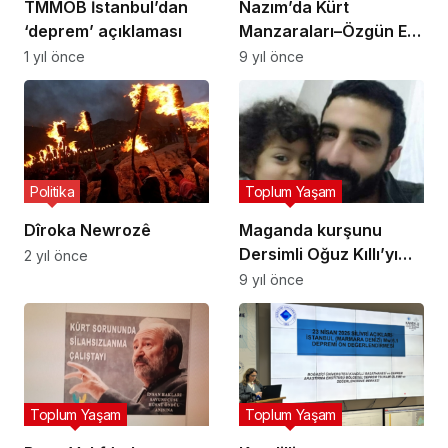
TMMOB İstanbul’dan
Nazım’da Kürt
‘deprem’ açıklaması
Manzaraları–Özgün E.
Bulut
1 yıl önce
9 yıl önce
Politika
Toplum Yaşam
Dîroka Newrozê
Maganda kurşunu
Dersimli Oğuz Kıllı’yı
2 yıl önce
hayattan kopardı
9 yıl önce
Toplum Yaşam
Toplum Yaşam