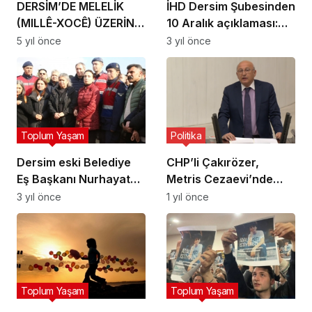
DERSİM’DE MELELİK
İHD Dersim Şubesinden
(MILLÊ-XOCÊ) ÜZERİNE
10 Aralık açıklaması:
BİR DENEME
Hak ihlalleri artarak
5 yıl önce
3 yıl önce
sürüyor
Toplum Yaşam
Politika
Dersim eski Belediye
CHP’li Çakırözer,
Eş Başkanı Nurhayat
Metris Cezaevi’nde
Altun ağabeyinin
ziyaret ettiği
3 yıl önce
1 yıl önce
cenazesine katıldı
öğrencilerin
mesajlarını paylaştı
Toplum Yaşam
Toplum Yaşam