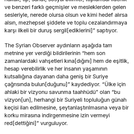
ve benzeri farklı geçmişler ve mesleklerden gelen
sesleriyle, nerede olursa olsun ve kimi hedef alırsa
alsın, mezhepsel şiddete ve toplu cezalandırmaya
karşı ilkeli bir duruş sergil[ediklerini]” saptıyor.
The Syrian Observer aydınların aşağıda tam
metnine yer verdiği bildirilerinin “hem son
zamanlardaki vahşetleri kına[dığını] hem de eşitlik,
hesap verebilirlik ve her insanın yaşamının
kutsallığına dayanan daha geniş bir Suriye
çağrısında bulun[duğunu]” kaydediyor. “Ülke için
ahlaki bir vizyonu savunma taahhüdü” olan “bu
vizyon[un], herhangi bir Suriyeli topluluğun günah
keçisi ilan edilmesine, şeytanlaştırılmasına veya bir
korku mirasına indirgenmesine izin vermeyi
red[dettiğini]” vurguluyor.