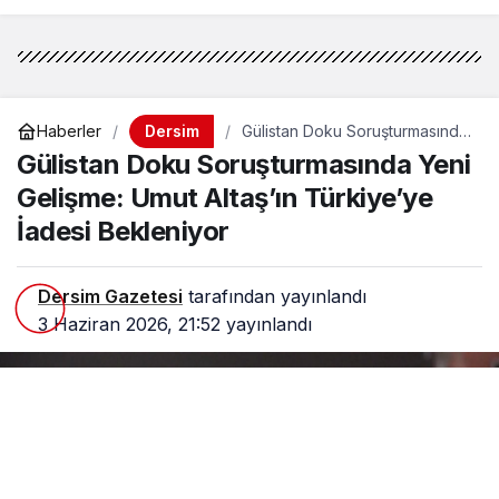
Dersim
Haberler
Gülistan Doku Soruşturmasında
Yeni Gelişme: Umut Altaş’ın
Gülistan Doku Soruşturmasında Yeni
Türkiye’ye İadesi Bekleniyor
Gelişme: Umut Altaş’ın Türkiye’ye
İadesi Bekleniyor
Dersim Gazetesi
tarafından yayınlandı
3 Haziran 2026, 21:52
yayınlandı