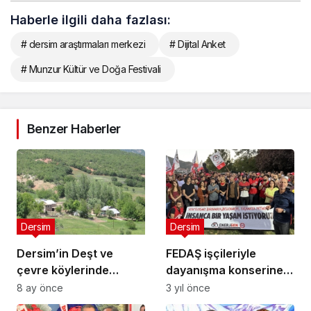
Haberle ilgili daha fazlası:
# dersim araştırmaları merkezi
# Dijital Anket
# Munzur Kültür ve Doğa Festivali
Benzer Haberler
Dersim
Dersim
Dersim’in Deşt ve
FEDAŞ işçileriyle
çevre köylerinde
dayanışma konserine
altyapı krizi: Milletvekili
valilik engeli
8 ay önce
3 yıl önce
Ayten Kordu, Bakan