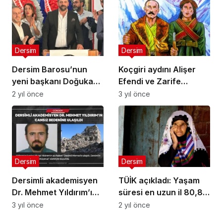
Murat Kurum’a sordu
Dersim
Dersim
Dersim Barosu’nun
Koçgiri aydını Alişer
yeni başkanı Doğukan
Efendi ve Zarife
Kudat
Xatun…
2 yıl önce
3 yıl önce
Dersim
Dersim
Dersimli akademisyen
TÜİK açıkladı: Yaşam
Dr. Mehmet Yıldırım’ın
süresi en uzun il 80,8
cansız bedenine
ile Dersim
3 yıl önce
2 yıl önce
ulaşıldı