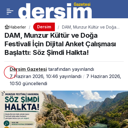
Dersim
Haberler
DAM, Munzur Kültür ve Doğa
Festivali İçin Dijital Anket
DAM, Munzur Kültür ve Doğa
Çalışması Başlattı: Söz Şimdi
Halkta!
Festivali İçin Dijital Anket Çalışması
Başlattı: Söz Şimdi Halkta!
Dersim Gazetesi
tarafından yayınlandı
7 Haziran 2026, 10:46
yayınlandı
7 Haziran 2026,
10:50
güncellendi