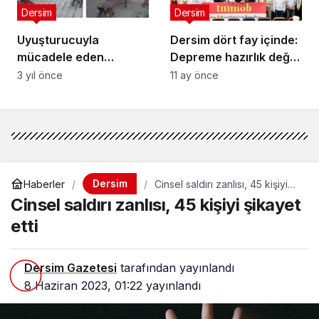
Dersim
Dersim
Uyuşturucuyla
Dersim dört fay içinde:
mücadele eden
Depreme hazırlık değil
görevliler anlatıyor:
rant siyaseti var
3 yıl önce
11 ay önce
Kayyum atanmasıyla
mücadele durdu
Dersim
Haberler
Cinsel saldırı zanlısı, 45 kişiyi
şikayet etti
Cinsel saldırı zanlısı, 45 kişiyi şikayet
etti
Dersim Gazetesi
tarafından yayınlandı
8 Haziran 2023, 01:22
yayınlandı