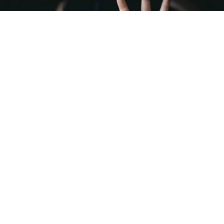
0
Paylaş
Beğen
Zihinsel engelli S.Y.’yi 2021 yılında kaçırıp 4
gün boyunca alıkoyup uyuşturucu vererek
cinsel saldırıda bulunan Deniz Halisdemir,
kendisine hakaret ettiği iddiasıyla 45 kişi
hakkında suç duyurusunda bulundu.
Zihinsel engelli S.Y.’yi 2021 yılında kaçırıp 4 gün