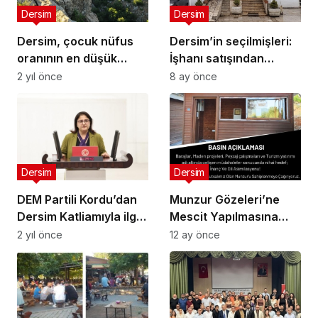
Dersim
Dersim
Dersim, çocuk nüfus
Dersim’in seçilmişleri:
oranının en düşük
İşhanı satışından
olduğu kent
derhal vazgeçilmeli
2 yıl önce
8 ay önce
Dersim
Dersim
DEM Partili Kordu’dan
Munzur Gözeleri’ne
Dersim Katliamıyla ilgili
Mescit Yapılmasına
soru önergesi
Tepki, Protesto Eylemi
2 yıl önce
12 ay önce
Cumartesi günü