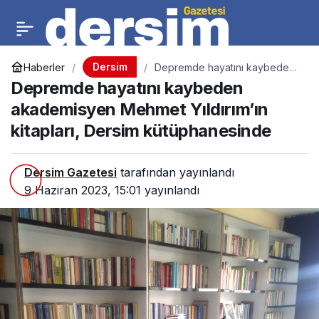
Dersim
Haberler
Depremde hayatını kaybeden
akademisyen Mehmet
Depremde hayatını kaybeden
Yıldırım’ın kitapları, Dersim
kütüphanesinde
akademisyen Mehmet Yıldırım’ın
kitapları, Dersim kütüphanesinde
Dersim Gazetesi
tarafından yayınlandı
9 Haziran 2023, 15:01
yayınlandı