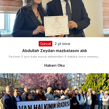
Güncel
2 yıl önce
Abdullah Zeydan mazbatasını aldı
Seçime 2 gün kala mesai bitiminden 5 dakika önce memnu...
Haberi Oku