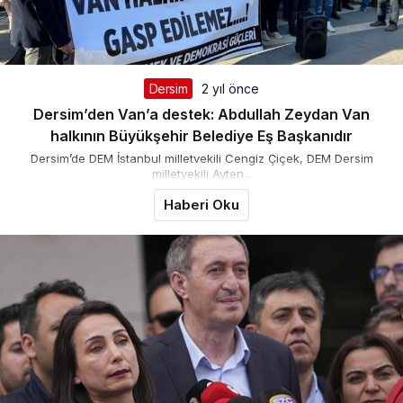
Dersim
2 yıl önce
Dersim’den Van’a destek: Abdullah Zeydan Van
halkının Büyükşehir Belediye Eş Başkanıdır
Dersim’de DEM İstanbul milletvekili Cengiz Çiçek, DEM Dersim
milletvekili Ayten...
Haberi Oku