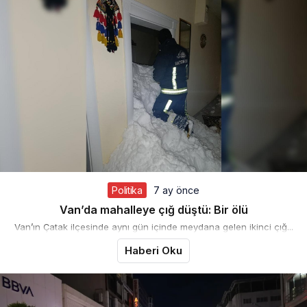
Politika
7 ay önce
Van’da mahalleye çığ düştü: Bir ölü
Van’ın Çatak ilçesinde aynı gün içinde meydana gelen ikinci çığ...
Haberi Oku