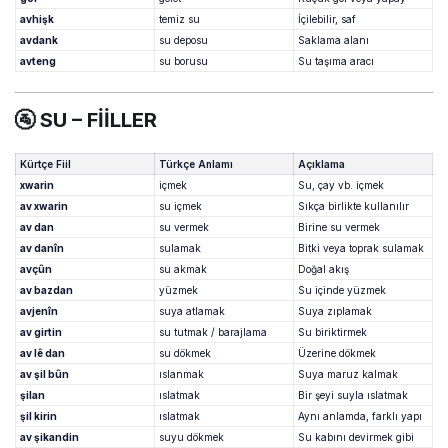
avhişk
temiz su
İçilebilir, saf
avdank
su deposu
Saklama alanı
avteng
su borusu
Su taşıma aracı
🚰
SU – FİİLLER
Kürtçe Fiil
Türkçe Anlamı
Açıklama
xwarin
içmek
Su, çay vb. içmek
av xwarin
su içmek
Sıkça birlikte kullanılır
av dan
su vermek
Birine su vermek
av danîn
sulamak
Bitki veya toprak sulamak
avçûn
su akmak
Doğal akış
av bazdan
yüzmek
Su içinde yüzmek
avjenîn
suya atlamak
Suya zıplamak
av girtin
su tutmak / barajlama
Su biriktirmek
av lê dan
su dökmek
Üzerine dökmek
av şil bûn
ıslanmak
Suya maruz kalmak
şilan
ıslatmak
Bir şeyi suyla ıslatmak
şil kirin
ıslatmak
Aynı anlamda, farklı yapı
av şikandin
suyu dökmek
Su kabını devirmek gibi