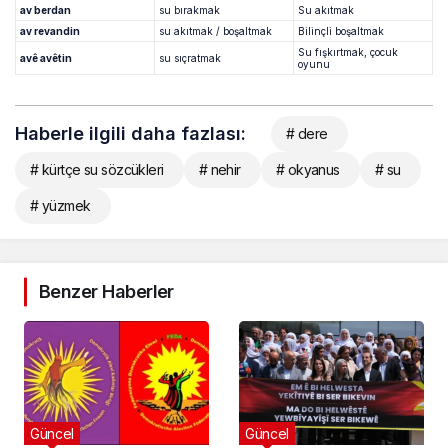
av berdan
su bırakmak
Su akıtmak
av revandin
su akıtmak / boşaltmak
Bilinçli boşaltmak
Su fışkırtmak, çocuk
avê avêtin
su sıçratmak
oyunu
Haberle ilgili daha fazlası:
# dere
# kürtçe su sözcükleri
# nehir
# okyanus
# su
# yüzmek
Benzer Haberler
Güncel
Güncel