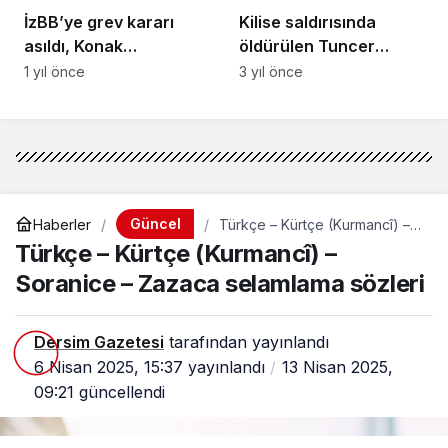
İzBB’ye grev kararı
Kilise saldırısında
asıldı, Konak
öldürülen Tuncer
Belediyesi’nde grev
Cihan, Aleviydi: Bugün
1 yıl önce
3 yıl önce
başladı
cemevinden son
yolculuğuna uğurlandı
Güncel
Haberler
Türkçe – Kürtçe (Kurmancî) –
Soranice – Zazaca selamlama
Türkçe – Kürtçe (Kurmancî) –
sözleri
Soranice – Zazaca selamlama sözleri
Dersim Gazetesi
tarafından yayınlandı
6 Nisan 2025, 15:37
yayınlandı
13 Nisan 2025,
09:21
güncellendi