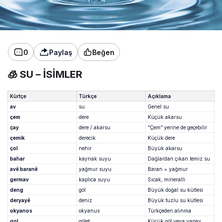
0
Paylaş
Beğen
🧊
SU – İSİMLER
Kürtçe
Türkçe
Açıklama
av
su
Genel su
çem
dere
Küçük akarsu
çay
dere / akarsu
“Çem” yerine de geçebilir
çemik
derecik
Küçük dere
çol
nehir
Büyük akarsu
bahar
kaynak suyu
Dağlardan çıkan temiz su
avê baranê
yağmur suyu
Baran = yağmur
germav
kaplıca suyu
Sıcak, mineralli
deng
göl
Büyük doğal su kütlesi
deryayê
deniz
Büyük tuzlu su kütlesi
okyanos
okyanus
Türkçeden alınma
gol
gölet
Küçük göl veya yapay