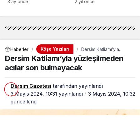
bakmak
3 ay önce
2 yıl önce
Köşe Yazıları
Haberler
Dersim Katliamı’yla
yüzleşilmeden acılar son
Dersim Katliamı’yla yüzleşilmeden
bulmayacak
acılar son bulmayacak
Dersim Gazetesi
tarafından yayınlandı
3 Mayıs 2024, 10:31
yayınlandı
3 Mayıs 2024, 10:32
güncellendi