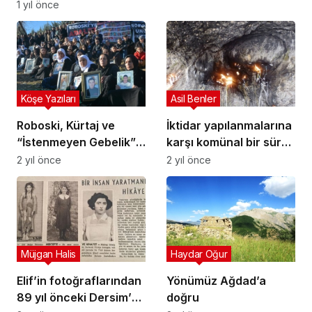
1 yıl önce
Köşe Yazıları
Asil Benler
Roboski, Kürtaj ve
İktidar yapılanmalarına
“İstenmeyen Gebelik”
karşı komünal bir sürek
Olarak Kürt Sorunu
olarak Alevilik
2 yıl önce
2 yıl önce
Müjgan Halis
Haydar Oğur
Elif’in fotoğraflarından
Yönümüz Ağdad’a
89 yıl önceki Dersim’e
doğru