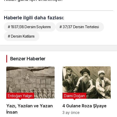
Haberle ilgili daha fazlası:
# 1937/38 Dersim Soykırımı
# 37/37 Dersim Tertelesi
# Dersim Katilamı
Benzer Haberler
Erdoğan Yalgın
Daimi Doğan
Yazı, Yazılan ve Yazan
4 Gulane Roza Şîyaye
İnsan
3 ay önce