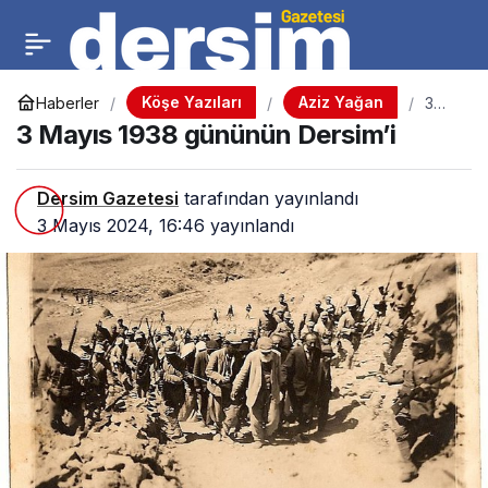
Köşe Yazıları
Aziz Yağan
Haberler
3
Mayı
3 Mayıs 1938 gününün Dersim’i
s
1938
günü
nün
Dersim Gazetesi
tarafından yayınlandı
Ders
3 Mayıs 2024, 16:46
yayınlandı
im’i