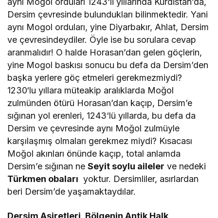
aynı Mogol orduları 1243‘li yıllarında Kürdistan’da,
Dersim çevresinde bulundukları bilinmektedir. Yani
aynı Mogol orduları, yine Diyarbakır, Ahlat, Dersim
ve çevresindeydiler. Öyle ise bu sorulara cevap
aranmalıdır! O halde Horasan’dan gelen göçlerin,
yine Mogol baskısı sonucu bu defa da Dersim’den
başka yerlere göç etmeleri gerekmezmiydi?
1230‘lu yıllara müteakip aralıklarda Moğ
o
l
zulmünden ötürü Horasan’dan kaçıp, Dersim’e
sığınan yol erenleri, 1243‘lü yıllarda, bu defa da
Dersim ve çevresinde aynı Moğol zulmüyle
karşılaşmış olmaları gerekmez miydi? Kısacası
Moğol akınları önünde kaçıp, total anlamda
Dersim’e sığınan ne
Seyit soylu aileler
ve nedeki
Türkmen obaları
yoktur. Dersimliler, asırlardan
beri Dersim’de yaşamaktaydılar.
Dersim Aşiretleri, Bölgenin Antik Halk