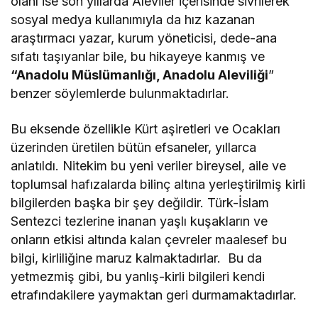
olanı ise son yıllarda Aleviler içerisinde sivrilerek
sosyal medya kullanımıyla da hız kazanan
araştırmacı yazar, kurum yöneticisi, dede-ana
sıfatı taşıyanlar bile, bu hikayeye kanmış ve
“Anadolu Müslümanlığı, Anadolu Aleviliği
”
benzer söylemlerde bulunmaktadırlar.
Bu eksende özellikle Kürt aşiretleri ve Ocakları
üzerinden üretilen bütün efsaneler, yıllarca
anlatıldı. Nitekim bu yeni veriler bireysel, aile ve
toplumsal hafızalarda bilinç altına yerleştirilmiş kirli
bilgilerden başka bir şey değildir. Türk-İslam
Sentezci tezlerine inanan yaşlı kuşakların ve
onların etkisi altında kalan çevreler maalesef bu
bilgi, kirliliğine maruz kalmaktadırlar. Bu da
yetmezmiş gibi, bu yanlış-kirli bilgileri kendi
etrafındakilere yaymaktan geri durmamaktadırlar.