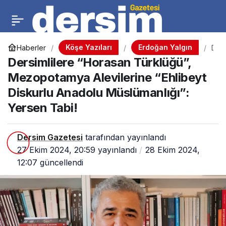
Köşe Yazıları
Erdoğan Yalgın
Haberler
D
e
Dersimlilere “Horasan Türklüğü”,
r
s
Mezopotamya Alevilerine “Ehlibeyt
i
Diskurlu Anadolu Müslümanlığı”:
m
l
Yersen Tabi!
i
l
e
r
Dersim Gazetesi
tarafından yayınlandı
e
27 Ekim 2024, 20:59
yayınlandı
28 Ekim 2024,
“
H
12:07
güncellendi
o
r
a
s
a
n
T