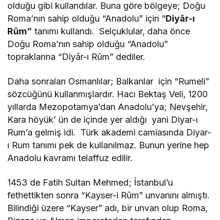
olduğu gibi kullandılar. Buna göre bölgeye; Doğu
Roma’nın sahip olduğu “Anadolu” için “
Diyâr-ı
Rûm”
tanımı kullandı. Selçuklular, daha önce
Doğu Roma’nın sahip olduğu “Anadolu”
topraklarına “Diyâr-ı Rûm” dediler.
Daha sonraları Osmanlılar; Balkanlar için “Rumeli”
sözcüğünü kullanmışlardır. Hacı Bektaş Veli, 1200
yıllarda Mezopotamya’dan Anadolu’ya; Nevşehir,
Kara höyük’ ün de içinde yer aldığı yani Diyar-ı
Rum’a gelmiş idi. Türk akademi camiasında Diyar-
ı Rum tanımı pek de kullanılmaz. Bunun yerine hep
Anadolu kavramı telaffuz edilir.
1453 de Fatih Sultan Mehmed; İstanbul’u
fethettikten sonra “Kayser-i Rûm” unvanını almıştı.
Bilindiği üzere “Kayser” adı, bir unvan olup Roma,