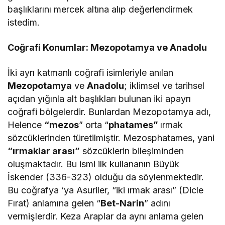
!
başlıklarını mercek altına alıp değerlendirmek
istedim.
Coğrafi Konumlar: Mezopotamya ve Anadolu
İki ayrı katmanlı coğrafi isimleriyle anılan
Mezopotamya
ve
Anadolu
; iklimsel ve tarihsel
açıdan yığınla alt başlıkları bulunan iki apayrı
coğrafi bölgelerdir. Bunlardan Mezopotamya adı,
Helence
“mezos
” orta “
phatames”
ırmak
sözcüklerinden türetilmiştir. Mezosphatames, yani
“ırmaklar arası”
sözcüklerin bileşiminden
oluşmaktadır. Bu ismi ilk kullananın Büyük
İskender (336-323) olduğu da söylenmektedir.
Bu coğrafya ‘ya Asuriler, “iki ırmak arası” (Dicle
Fırat) anlamına gelen “
Bet-Narin
” adını
vermişlerdir. Keza Araplar da aynı anlama gelen