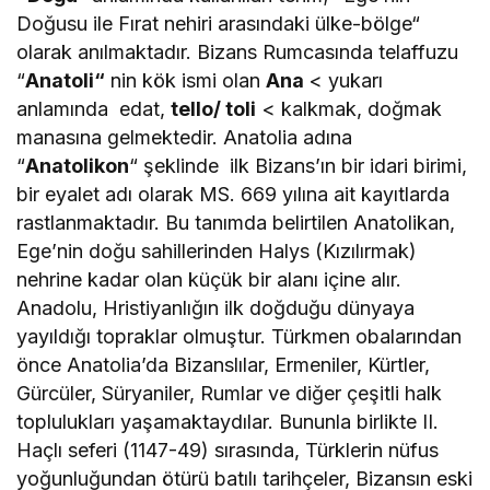
Doğusu ile Fırat nehiri arasındaki ülke-bölge“
olarak anılmaktadır. Bizans Rumcasında telaffuzu
“
Anatoli“
nin kök ismi olan
Ana
< yukarı
anlamında edat,
tello/ toli
< kalkmak, doğmak
manasına gelmektedir. Anatolia adına
“
Anatolikon
“ şeklinde ilk Bizans’ın bir idari birimi,
bir eyalet adı olarak MS. 669 yılına ait kayıtlarda
rastlanmaktadır. Bu tanımda belirtilen Anatolikan,
Ege’nin doğu sahillerinden Halys (Kızılırmak)
nehrine kadar olan küçük bir alanı içine alır.
Anadolu, Hristiyanlığın ilk doğduğu dünyaya
yayıldığı topraklar olmuştur. Türkmen obalarından
önce Anatolia’da Bizanslılar, Ermeniler, Kürtler,
Gürcüler, Süryaniler, Rumlar ve diğer çeşitli halk
toplulukları yaşamaktaydılar. Bununla birlikte II.
Haçlı seferi (1147-49) sırasında, Türklerin nüfus
yoğunluğundan ötürü batılı tarihçeler, Bizansın eski