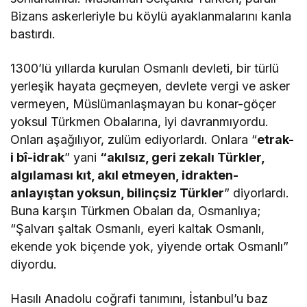
Bizans askerleriyle bu köylü ayaklanmalarını kanla
bastırdı.
1300’lü yıllarda kurulan Osmanlı devleti, bir türlü
yerleşik hayata geçmeyen, devlete vergi ve asker
vermeyen, Müslümanlaşmayan bu konar-göçer
yoksul Türkmen Obalarına, iyi davranmıyordu.
Onları aşağılıyor, zulüm ediyorlardı. Onlara “
etrak-
i bî-idrak
” yani
“akılsız, geri zekalı Türkler,
algılaması kıt, akıl etmeyen, idrakten-
anlayıştan yoksun, bilinçsiz Türkler
” diyorlardı.
Buna karşın Türkmen Obaları da, Osmanlıya;
“Şalvarı şaltak Osmanlı, eyeri kaltak Osmanlı,
ekende yok biçende yok, yiyende ortak Osmanlı”
diyordu.
Hasılı Anadolu coğrafi tanımını, İstanbul’u baz