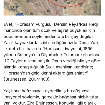
Evet, “Horasan” vurgusu; Dersim Rêya/Raa Heqi
inancında olan tüm ocak ve aşiret büyükleri için
popüler-moda söyleminden öte bir şey değildir.
Yazılı kaynaklarda izini sürdüğümüzde Dersim’de,
ilk defa hali hazırda “Horasan” rivayetini, 1866
yılında Britanya’nın Diyarbakır/ Erzurum konsolosu
J.G.Taylor dillendirmiştir. Onun verdiği bilgiye göre
alanda konuştuğu bir Şıx Hasanlının kendisine;
“Horasan’dan geldiklerini aktardığını anlatır”
(Bruinessen, 2004: 100).
Yaşlıların hafızasına kaydedilmiş bu düşünsel
irasyonel söylemin, gerçekle bağdaşır hiçbir tutar
yanı yoktur. Zira Bruinessen, konuyla ilgili olarak