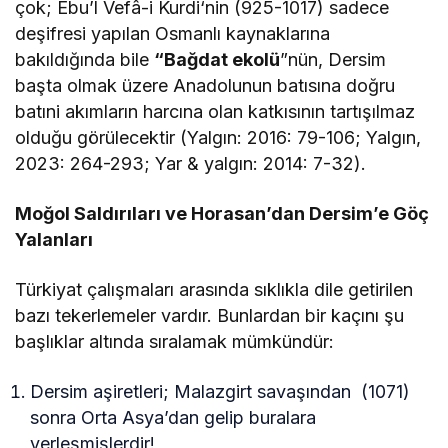
çok; Ebu’l Vefâ-i Kurdi‘nin (925-1017) sadece
deşifresi yapılan Osmanlı kaynaklarına
bakıldığında bile
“Bağdat ekolü
”
nün, Dersim
başta olmak üzere Anadolunun batısına doğru
batıni akımların harcına olan katkısının tartışılmaz
olduğu görülecektir (Yalgın: 2016: 79-106; Yalgın,
2023: 264-293; Yar & yalgın: 2014: 7-32).
Moğol Saldırıları ve Horasan’dan Dersim’e Göç
Yalanları
Türkiyat çalışmaları arasında sıklıkla dile getirilen
bazı tekerlemeler vardır. Bunlardan bir kaçını şu
başlıklar altında sıralamak mümkündür:
Dersim aşiretleri; Malazgirt savaşından (1071)
sonra Orta Asya’dan gelip buralara
yerleşmişlerdir!