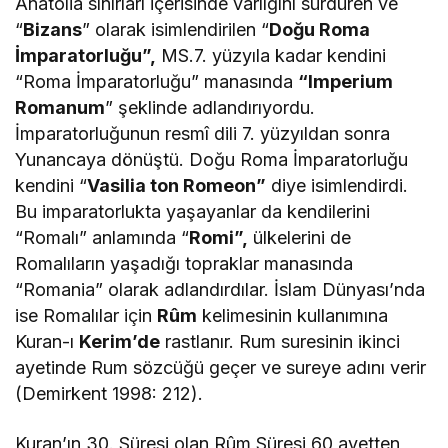
Anatolia sınırları içerisinde varlığını sürdüren ve
“
Bizans
” olarak isimlendirilen “
Doğu Roma
İmparatorluğu”,
MS.7. yüzyıla kadar kendini
“Roma İmparatorluğu” manasında
“Imperium
Romanum
” şeklinde adlandırıyordu.
İmparatorluğunun resmî dili 7. yüzyıldan sonra
Yunancaya dönüştü. Doğu Roma İmparatorluğu
kendini “
Vasilia ton Romeon”
diye isimlendirdi.
Bu imparatorlukta yaşayanlar da kendilerini
“Romalı” anlamında “
Romi”,
ülkelerini de
Romalıların yaşadığı topraklar manasında
“Romania” olarak adlandırdılar. İslam Dünyası’nda
ise Romalılar için
Rûm
kelimesinin kullanımına
Kuran-ı
Kerim’de
rastlanır. Rum suresinin ikinci
ayetinde Rum sözcüğü geçer ve sureye adını verir
(Demirkent 1998: 212).
Kuran’ın 30. Süresi olan Rûm Süresi 60 ayetten