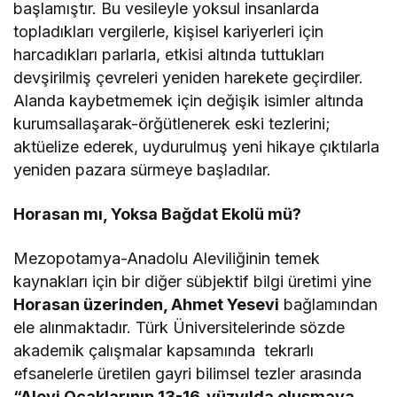
başlamıştır. Bu vesileyle yoksul insanlarda
topladıkları vergilerle, kişisel kariyerleri için
harcadıkları parlarla, etkisi altında tuttukları
devşirilmiş çevreleri yeniden harekete geçirdiler.
Alanda kaybetmemek için değişik isimler altında
kurumsallaşarak-örğütlenerek eski tezlerini;
aktüelize ederek, uydurulmuş yeni hikaye çıktılarla
yeniden pazara sürmeye başladılar.
Horasan mı, Yoksa Bağdat Ekolü mü?
Mezopotamya-Anadolu Aleviliğinin temek
kaynakları için bir diğer sübjektif bilgi üretimi yine
Horasan üzerinden, Ahmet Yesevi
bağlamından
ele alınmaktadır. Türk Üniversitelerinde sözde
akademik çalışmalar kapsamında tekrarlı
efsanelerle üretilen gayri bilimsel tezler arasında
“Alevi Ocaklarının 13-16. yüzyılda oluşmaya