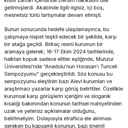
kısıtlı zaman içerisinde Dersim hakikatini dile
l
getirmişlerdi. Akabinde ilgili-ilgisiz, içi boş,
u
M
mesnetsiz türlü tartışmalar devam etmişti.
ü
s
l
Bunun sonucunda hedefe ulaşılamayınca, bu
ü
çalışmaya nispet teşkil edecek bir şekilde, karşı
m
a
bir atağa geçildi. Birkaç resmi kurumun bir
n
l
aramaya gelerek; 16-17 Ekim 2024 tarihlerinde,
ı
halktan kopuk sadece elitler eşliğinde, Munzur
ğ
ı
Üniversitesi’nde “Anadolu’nun Horasan’ı Tunceli
”
Sempozyumu” gerçekleştirildi. Söz konusu bu
:
Y
sempozyumu eleştiren bazı Alevi kurumları ve
e
araştırmacı yazarlar karşı görüş belirttiler. Özellikle
r
s
kurumsal karşı görüşlerin içeriğini ve sloganik
e
kısalığı bakımından konunun tarihsel mahiyetinden
n
T
uzak ve yetersiz açıklamalar olduğunu,
a
belirtmeliyim. Dolayısıyla etraflıca ele alınması
b
i
gereken bu kapsamlı konunun, bazı önemli