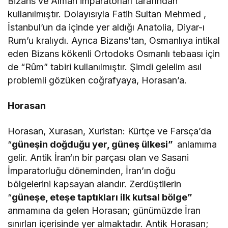
Bizans ve Alman imparatorları tarafından
kullanılmıştır. Dolayısıyla Fatih Sultan Mehmed ,
İstanbul’un da içinde yer aldığı Anatolia, Diyar-ı
Rum’u kralıydı. Ayrıca Bizans’tan, Osmanlıya intikal
eden Bizans kökenli Ortodoks Osmanlı tebaası için
de “Rûm” tabiri kullanılmıştır. Şimdi gelelim asıl
problemli gözüken coğrafyaya, Horasan’a.
Horasan
Horasan, Xurasan, Xuristan: Kürtçe ve Farsça’da
“
güneşin doğduğu yer, güneş ülkesi”
anlamıma
gelir.
Antik İran
‘ın bir parçası olan ve
Sasani
İmparatorluğu
döneminden, İran’ın doğu
bölgelerini kapsayan alandır. Zerdüştilerin
“
güneşe, eteşe taptıkları ilk kutsal bölge”
anmamına da gelen Horasan; günümüzde İran
sınırları içerisinde yer almaktadır. Antik Horasan;