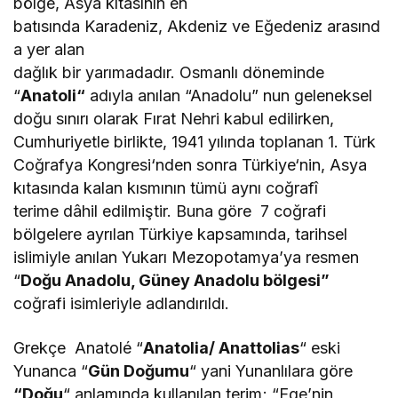
bölge, Asya kıtasının en
batısında Karadeniz, Akdeniz ve Eğedeniz arasınd
a yer alan
dağlık bir yarımadadır. Osmanlı döneminde
“
Anatoli“
adıyla anılan “Anadolu” nun geleneksel
doğu sınırı olarak Fırat Nehri kabul edilirken,
Cumhuriyetle birlikte, 1941 yılında toplanan 1.
Türk
Coğrafya Kongresi‘nden
sonra
Türkiye
‘nin,
Asya
kıtasında
kalan kısmının tümü aynı
coğrafî
terime
dâhil edilmiştir. Buna göre 7 coğrafi
bölgelere ayrılan Türkiye kapsamında, tarihsel
islimiyle anılan Yukarı Mezopotamya’ya resmen
“
Doğu Anadolu, Güney Anadolu bölgesi”
coğrafi isimleriyle adlandırıldı.
Grekçe Anatolé “
Anatolia/ Anattolias
“ eski
Yunanca “
Gün Doğumu
“ yani Yunanlılara göre
“Doğu
“ anlamında kullanılan terim; “Ege’nin