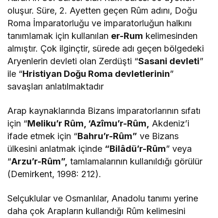
oluşur. Süre, 2. Ayetten geçen Rûm adını, Doğu
Roma İmparatorluğu ve imparatorluğun halkını
tanımlamak için kullanılan
er-Rum
kelimesinden
almıştır. Çok ilginçtir, sürede adı geçen bölgedeki
Aryenlerin devleti olan Zerdüşti “
Sasani devleti
”
ile “
Hristiyan Doğu Roma devletlerinin
”
savaşları anlatılmaktadır
Arap kaynaklarında Bizans imparatorlarının sıfatı
için “
Meliku’r Rûm, ‘Azîmu’r-Rûm,
Akdeniz’i
ifade etmek için “
Bahru’r-Rûm”
ve Bizans
ülkesini anlatmak içinde
“Bilâdü’r-Rûm
” veya
“
Arzu’r-Rûm”,
tamlamalarının kullanıldığı görülür
(Demirkent, 1998: 212).
Selçuklular ve Osmanlılar, Anadolu tanımı yerine
daha çok Arapların kullandığı Rûm kelimesini