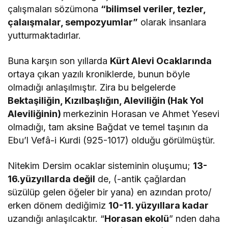
çalışmaları sözümona
“bilimsel veriler, tezler,
çalaışmalar, sempozyumlar”
olarak insanlara
yutturmaktadırlar.
Buna karşın son yıllarda
Kürt Alevi Ocaklarında
ortaya çıkan yazılı kroniklerde, bunun böyle
olmadığı anlaşılmıştır. Zira bu belgelerde
Bektaşiliğin, Kızılbaşlığın, Aleviliğin (Hak Yol
Aleviliğinin)
merkezinin Horasan ve Ahmet Yesevi
olmadığı, tam aksine Bağdat ve temel taşının da
Ebu’l Vefâ-i Kurdi (925-1017) olduğu görülmüştür.
Nitekim Dersim ocaklar sisteminin oluşumu;
13-
16.yüzyıllarda değil
de, (-antik çağlardan
süzülüp gelen öğeler bir yana) en azından proto/
erken dönem dediğimiz
10-11. yüzyıllara kadar
uzandığı anlaşılcaktır. “
Horasan ekolü
”
nden daha