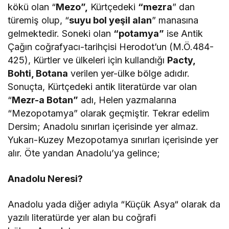
kökü olan “
Mezo”,
Kürtçedeki
“mezra
” dan
türemiş olup, “
suyu bol yeşil alan
” manasına
gelmektedir. Soneki olan
“potamya”
ise Antik
Çağın coğrafyacı-tarihçisi Herodot’un (M.Ö.484-
425), Kürtler ve ülkeleri için kullandığı
Pacty,
Bohti, Botana
verilen yer-ülke bölge adıdır.
Sonuçta, Kürtçedeki antik literatürde var olan
“
Mezr-a Botan”
adı, Helen yazmalarına
“Mezopotamya” olarak geçmiştir. Tekrar edelim
Dersim; Anadolu sınırları içerisinde yer almaz.
Yukarı-Kuzey Mezopotamya sınırları içerisinde yer
alır. Öte yandan Anadolu’ya gelince;
Anadolu Neresi?
Anadolu yada diğer adıyla “Küçük Asya“ olarak da
yazılı literatürde yer alan bu coğrafi