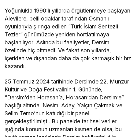
r
i
Yoğunlukla 1990’lı yıllarda örgütlenmeye başlayan
n
Alevilere, belli odaklar tarafından Osmanlı
e
“
oyunlarıyla şırınga edilen “Türk İslam Sentezli
E
Tezler” günümüzde yeniden hortlatılmaya
h
l
başlanılıyor. Aslında bu faaliyetler, Dersim
i
özelinde hiç bitmedi. Ve fakat son yıllarda,
b
e
içeriden ve dışarıdan daha da çok karmaşık bir hız
y
kazandı.
t
D
i
25 Temmuz 2024 tarihinde Dersimde 22. Munzur
s
k
Kültür ve Doğa Festivalinin 1. Gününde,
u
“Dersim’den Horasan’a, Horasan’dan Dersim’e”
r
l
başlığı altında Nesimi Aday, Yalçın Çakmak ve
u
Selim Temo’nun katıldığı bir panel
A
n
gerçekleştirilmişti. Bu panelde tarihsel veriler
a
ışığında konunun uzmanları kısmen de olsa, bu
d
o