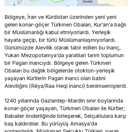
Bölgeye, İran ve Kürdistan üzerinden yeni yeni
gelen konar-göçer Türkmen Obaları, Kur’an’a bağlı
bir Müslümanlığı kabul etmiyorlardı. Yerleşik
hayata geçip, bir türlü Müslümanlaşmıyorlardı.
Günümüzde Alevilik olarak tabir edilen bu inanç,
Yukarı Mezopotamya’da yaratılan tarım toplumun
bir Pagan inancıydı. Bölgeye gelen Türkmen
Obaları bu dağlık bölgelerde otokton-yerleşik
yaşayan Kürtlerin Pagan inancı olan batıni
Aleviliğini (Réya/Raa Heqi inancı) benimsemişlerdi.
1240 yıllarında Gaziantep-Mardin sınır boylarında
konar-göçer yaşayan, Türkmen Obaları ile Kürtler;
Babailer önderliğinde birleşerek, Selçuklulara karşı
baş kaldırdılar. Bu yürüyüş Amasya’da
sonlandırıldı. Müslüman Selçuklu Türkleri, paralı