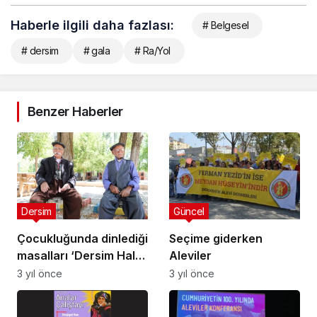
Haberle ilgili daha fazlası:
# Belgesel
# dersim
# gala
# Ra/Yol
Benzer Haberler
Dersim
Güncel
Çocukluğunda dinlediği
Seçime giderken
masalları ‘Dersim Halk
Aleviler
Masalları’ adıyla
3 yıl önce
3 yıl önce
kitaplaştırdı