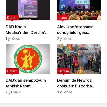
Dersim
İnanç
DAD Kadın
Alevi konferansının
Meclisi’nden Dersim’de
sonuç bildirgesi
Anlamlı Buluşma:
yayınlandı: Devlet
1 yıl önce
2 yıl önce
Analar Çalıştayı 19-20
Aleviliği yeniden inşa
Temmuz’da Yapılacak
girişiminden
vazgeçmeli
Dersim
Dersim
DAD’dan sempozyum
Dersim’de Newroz
tepkisi: Resmi
coşkusu: Bu zorba
ideolojinin tarihsel
düzeni değiştireceğiz
2 yıl önce
3 yıl önce
tekerlemesi olan
“Horasan” çarpıtması