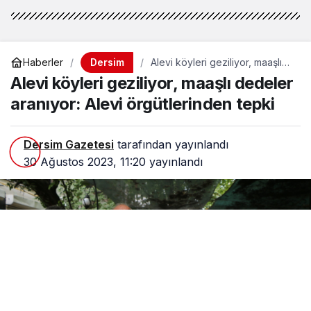
yeniden hortlatılıyor
Dersim
Haberler
Alevi köyleri geziliyor, maaşlı
dedeler aranıyor: Alevi
Alevi köyleri geziliyor, maaşlı dedeler
örgütlerinden tepki
aranıyor: Alevi örgütlerinden tepki
Dersim Gazetesi
tarafından yayınlandı
30 Ağustos 2023, 11:20
yayınlandı