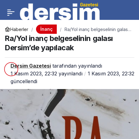
İnanç
Haberler
Ra/Yol inanç belgeselinin galası
Dersim’de yapılacak
Ra/Yol inanç belgeselinin galası
Dersim’de yapılacak
Dersim Gazetesi
tarafından yayınlandı
1 Kasım 2023, 22:32
yayınlandı
1 Kasım 2023, 22:32
güncellendi