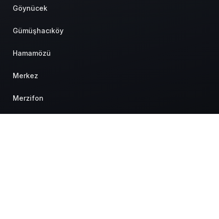
Göynücek
Gümüşhacıköy
Hamamözü
Merkez
Merzifon
Suluova
Taşova
Hakkımızda
Künye
Hesabım
Gizlilik politikası
İletişim
© Telif Hakkı 2026, Tüm Hakları Saklıdır.