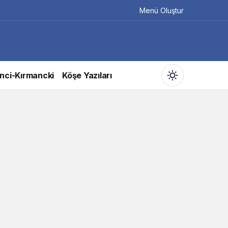
Menü Oluştur
nci-Kırmancki
Köşe Yazıları
Gündüz Modu
Gündüz modunu seçin.
Gece Modu
Gece modunu seçin.