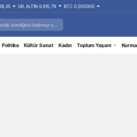
168,35
GR. ALTIN
6.915,78
BTC
0,000000
Politika
Kültür Sanat
Kadın
Toplum Yaşam
Kurma