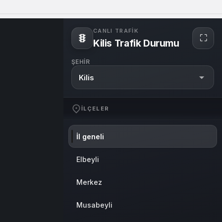
Sistem Modu
Sistem modunu seçin.
CANLI TRAFIK
⛶
Kilis Trafik Durumu
ŞEHIR
Kilis
İLÇELER
İl geneli
Elbeyli
Merkez
Musabeyli