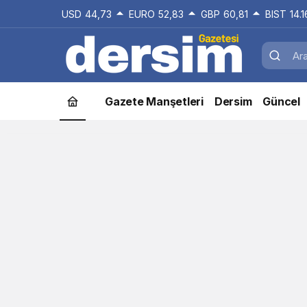
USD
44,73
EURO
52,83
GBP
60,81
BIST
14.
Gazete Manşetleri
Dersim
Güncel