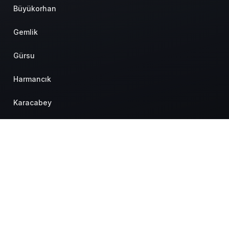
Büyükorhan
Gemlik
Gürsu
Harmancık
Karacabey
Keles
Kestel
Mudanya
Mustafakemalpaşa
Hakkımızda
Künye
Hesabım
Gizlilik politikası
İletişim
© Telif Hakkı 2026, Tüm Hakları Saklıdır.
Nilüfer