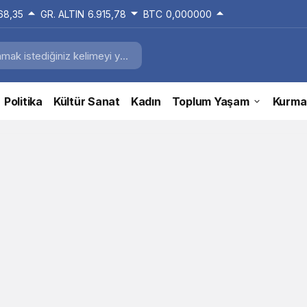
168,35
GR. ALTIN
6.915,78
BTC
0,000000
Politika
Kültür Sanat
Kadın
Toplum Yaşam
Kurma