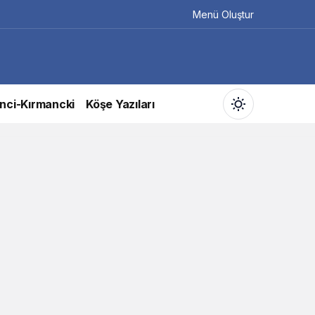
Menü Oluştur
nci-Kırmancki
Köşe Yazıları
Gündüz Modu
Gündüz modunu seçin.
Gece Modu
Gece modunu seçin.