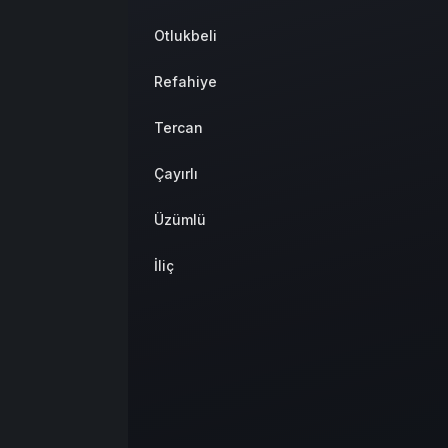
Otlukbeli
Refahiye
Tercan
Çayırlı
Üzümlü
İliç