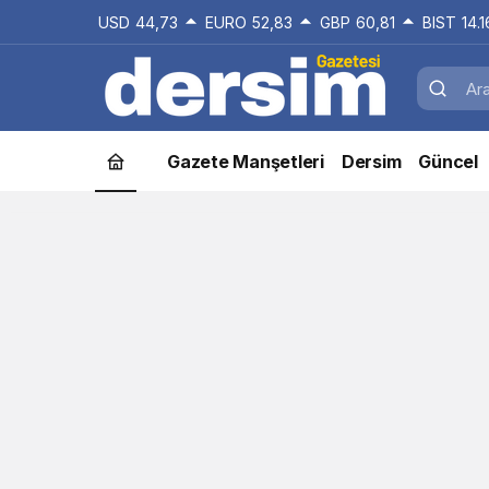
USD
44,73
EURO
52,83
GBP
60,81
BIST
14.
Gazete Manşetleri
Dersim
Güncel