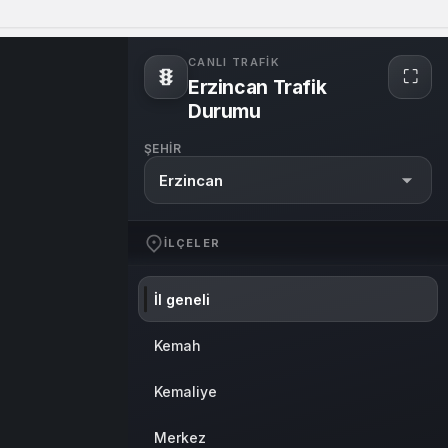
Sistem Modu
Sistem modunu seçin.
CANLI TRAFIK
⛶
Erzincan Trafik
Durumu
ŞEHIR
Erzincan
İLÇELER
İl geneli
Kemah
Kemaliye
Merkez